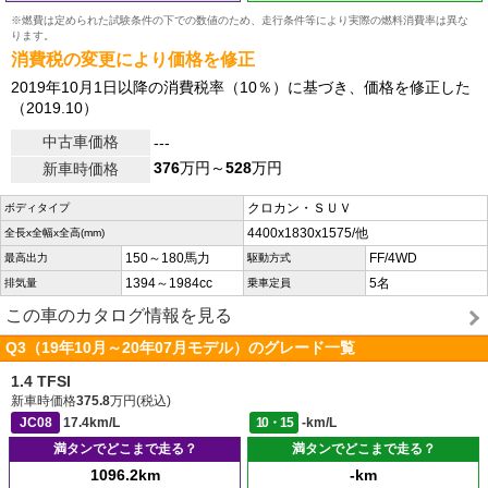
※燃費は定められた試験条件の下での数値のため、走行条件等により実際の燃料消費率は異な
ります。
消費税の変更により価格を修正
2019年10月1日以降の消費税率（10％）に基づき、価格を修正した
（2019.10）
中古車価格
---
376
万円～
528
万円
新車時価格
クロカン・ＳＵＶ
ボディタイプ
4400x1830x1575/他
全長x全幅x全高(mm)
150～180馬力
FF/4WD
最高出力
駆動方式
1394～1984cc
5名
排気量
乗車定員
この車のカタログ情報を見る
Q3（19年10月～20年07月モデル）のグレード一覧
1.4 TFSI
新車時価格
375.8
万円(税込)
JC08
17.4km/L
10・15
-km/L
満タンでどこまで走る？
満タンでどこまで走る？
1096.2km
-km