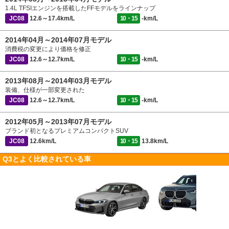
1.4L TFSIエンジンを搭載したFFモデルをラインナップ
JC08
12.6～17.4km/L
10・15
-km/L
2014年04月～2014年07月モデル
消費税の変更により価格を修正
JC08
12.6～12.7km/L
10・15
-km/L
2013年08月～2014年03月モデル
装備、仕様が一部変更された
JC08
12.6～12.7km/L
10・15
-km/L
2012年05月～2013年07月モデル
ブランド初となるプレミアムコンパクトSUV
JC08
12.6km/L
10・15
13.8km/L
Q3とよく比較されている車