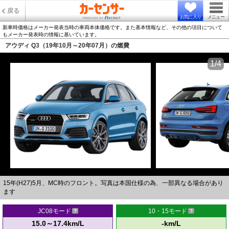
戻る
お気に入り
メニュー
新車時価格はメーカー発表当時の車両本体価格です。また基本情報など、その他の項目について
もメーカー発表時の情報に基いています。
アウディ Q3（19年10月～20年07月）の燃費
1/4
15年(H27)5月、MC時のフロント。写真は本国仕様の為、一部異なる場合があり
ます
JC08モード
10・15モード
15.0～17.4km/L
-km/L