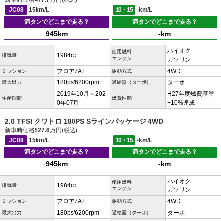
新車時価格
477.7
万円(税込)
JC08
15km/L
10・15
-km/L
満タンでどこまで走る？
満タンでどこまで走る？
945km
-km
ハイオク
使用燃料
1984cc
排気量
エンジン
ガソリン
フロア7AT
4WD
ミッション
駆動方式
180ps/6200rpm
ターボ
最大出力
過給器（ターボ）
2019年10月～202
H27年度燃費基準
生産期間
燃費性能
0年07月
+10%達成
2.0 TFSI クワトロ 180PS Sラインパッケージ 4WD
新車時価格
527.6
万円(税込)
JC08
15km/L
10・15
-km/L
満タンでどこまで走る？
満タンでどこまで走る？
945km
-km
ハイオク
使用燃料
1984cc
排気量
エンジン
ガソリン
フロア7AT
4WD
ミッション
駆動方式
180ps/6200rpm
ターボ
最大出力
過給器（ターボ）