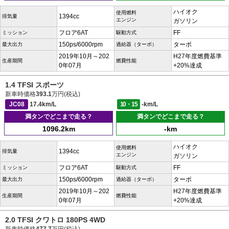
ハイオク
使用燃料
1394cc
排気量
エンジン
ガソリン
フロア6AT
FF
ミッション
駆動方式
150ps/6000rpm
ターボ
最大出力
過給器（ターボ）
2019年10月～202
H27年度燃費基準
生産期間
燃費性能
0年07月
+20%達成
1.4 TFSI スポーツ
新車時価格
393.1
万円(税込)
JC08
17.4km/L
10・15
-km/L
満タンでどこまで走る？
満タンでどこまで走る？
1096.2km
-km
ハイオク
使用燃料
1394cc
排気量
エンジン
ガソリン
フロア6AT
FF
ミッション
駆動方式
150ps/6000rpm
ターボ
最大出力
過給器（ターボ）
2019年10月～202
H27年度燃費基準
生産期間
燃費性能
0年07月
+20%達成
2.0 TFSI クワトロ 180PS 4WD