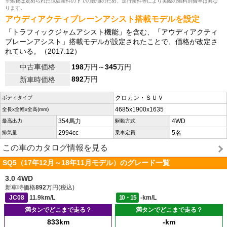
※燃費は定められた試験条件の下での数値のため、走行条件等により実際の燃料消費率は異な
ります。
アウディアクティブレーンアシスト搭載モデルを設定
「トラフィックジャムアシスト機能」を含む、「アウディアクティ
ブレーンアシスト」搭載モデルが設定されたことで、価格が改定さ
れている。（2017.12）
中古車価格
198
万円～
345
万円
892
万円
新車時価格
クロカン・ＳＵＶ
ボディタイプ
4685x1900x1635
全長x全幅x全高(mm)
354馬力
4WD
最高出力
駆動方式
2994cc
5名
排気量
乗車定員
この車のカタログ情報を見る
SQ5（17年12月～18年11月モデル）のグレード一覧
3.0 4WD
新車時価格
892
万円(税込)
JC08
11.9km/L
10・15
-km/L
満タンでどこまで走る？
満タンでどこまで走る？
833km
-km