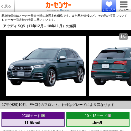
戻る
お気に入り
メニュー
新車時価格はメーカー発表当時の車両本体価格です。また基本情報など、その他の項目について
もメーカー発表時の情報に基いています。
アウディ SQ5（17年12月～18年11月）の燃費
1/3
17年(H29)10月、FMC時のフロント。仕様はグレードにより異なります
JC08モード
10・15モード
11.9km/L
-km/L