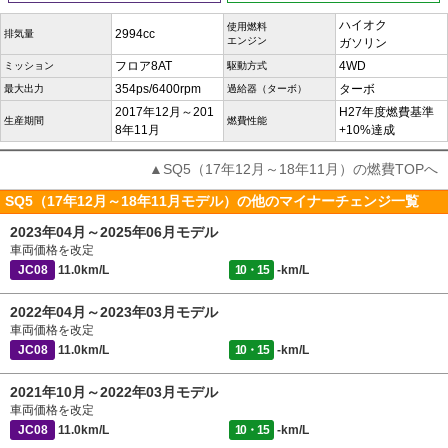
ハイオク
使用燃料
2994cc
排気量
エンジン
ガソリン
フロア8AT
4WD
ミッション
駆動方式
354ps/6400rpm
ターボ
最大出力
過給器（ターボ）
2017年12月～201
H27年度燃費基準
生産期間
燃費性能
8年11月
+10%達成
▲SQ5（17年12月～18年11月）の燃費TOPへ
SQ5（17年12月～18年11月モデル）の他のマイナーチェンジ一覧
2023年04月～2025年06月モデル
車両価格を改定
JC08
11.0km/L
10・15
-km/L
2022年04月～2023年03月モデル
車両価格を改定
JC08
11.0km/L
10・15
-km/L
2021年10月～2022年03月モデル
車両価格を改定
JC08
11.0km/L
10・15
-km/L