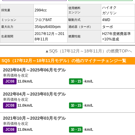
ハイオク
使用燃料
2994cc
排気量
エンジン
ガソリン
フロア8AT
4WD
ミッション
駆動方式
354ps/6400rpm
ターボ
最大出力
過給器（ターボ）
2017年12月～201
H27年度燃費基準
生産期間
燃費性能
8年11月
+10%達成
▲SQ5（17年12月～18年11月）の燃費TOPへ
SQ5（17年12月～18年11月モデル）の他のマイナーチェンジ一覧
2023年04月～2025年06月モデル
車両価格を改定
JC08
11.0km/L
10・15
-km/L
2022年04月～2023年03月モデル
車両価格を改定
JC08
11.0km/L
10・15
-km/L
2021年10月～2022年03月モデル
車両価格を改定
JC08
11.0km/L
10・15
-km/L