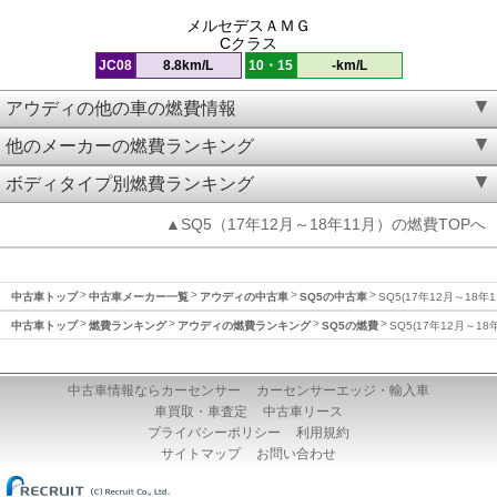
メルセデスＡＭＧ
Cクラス
JC08
8.8km/L
10・15
-km/L
アウディの他の車の燃費情報
他のメーカーの燃費ランキング
ボディタイプ別燃費ランキング
▲SQ5（17年12月～18年11月）の燃費TOPへ
中古車トップ
中古車メーカー一覧
アウディの中古車
SQ5の中古車
SQ5(17年12月～18年
中古車トップ
燃費ランキング
アウディの燃費ランキング
SQ5の燃費
SQ5(17年12月～18
中古車情報ならカーセンサー
カーセンサーエッジ・輸入車
車買取・車査定
中古車リース
プライバシーポリシー
利用規約
サイトマップ
お問い合わせ