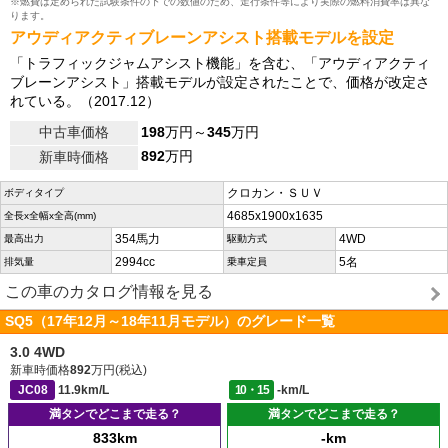
※燃費は定められた試験条件の下での数値のため、走行条件等により実際の燃料消費率は異な
ります。
アウディアクティブレーンアシスト搭載モデルを設定
「トラフィックジャムアシスト機能」を含む、「アウディアクティ
ブレーンアシスト」搭載モデルが設定されたことで、価格が改定さ
れている。（2017.12）
中古車価格
198
万円～
345
万円
892
万円
新車時価格
クロカン・ＳＵＶ
ボディタイプ
4685x1900x1635
全長x全幅x全高(mm)
354馬力
4WD
最高出力
駆動方式
2994cc
5名
排気量
乗車定員
この車のカタログ情報を見る
SQ5（17年12月～18年11月モデル）のグレード一覧
3.0 4WD
新車時価格
892
万円(税込)
JC08
11.9km/L
10・15
-km/L
満タンでどこまで走る？
満タンでどこまで走る？
833km
-km