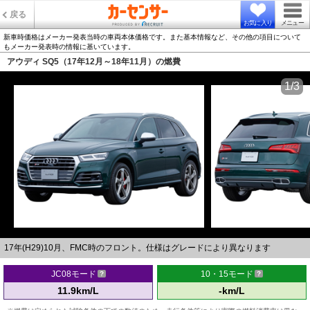
戻る
お気に入り
メニュー
新車時価格はメーカー発表当時の車両本体価格です。また基本情報など、その他の項目について
もメーカー発表時の情報に基いています。
アウディ SQ5（17年12月～18年11月）の燃費
1/3
17年(H29)10月、FMC時のフロント。仕様はグレードにより異なります
JC08モード
10・15モード
11.9km/L
-km/L