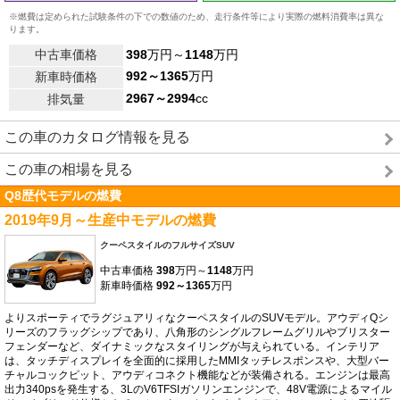
※燃費は定められた試験条件の下での数値のため、走行条件等により実際の燃料消費率は異な
ります。
中古車価格
398
万円～
1148
万円
992～1365
万円
新車時価格
2967～2994
cc
排気量
この車のカタログ情報を見る
この車の相場を見る
Q8歴代モデルの燃費
2019年9月～生産中モデルの燃費
クーペスタイルのフルサイズSUV
中古車価格
398
万円～
1148
万円
新車時価格
992～1365
万円
よりスポーティでラグジュアリィなクーペスタイルのSUVモデル。アウディQシ
リーズのフラッグシップであり、八角形のシングルフレームグリルやブリスター
フェンダーなど、ダイナミックなスタイリングが与えられている。インテリア
は、タッチディスプレイを全面的に採用したMMIタッチレスポンスや、大型バー
チャルコックピット、アウディコネクト機能などが装備される。エンジンは最高
出力340psを発生する、3LのV6TFSIガソリンエンジンで、48V電源によるマイル