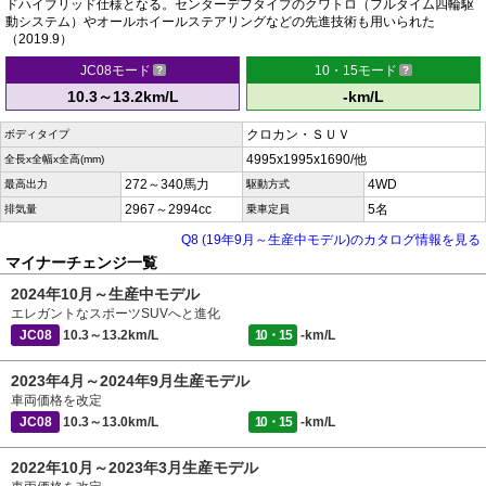
ドハイブリッド仕様となる。センターデフタイプのクワトロ（フルタイム四輪駆
動システム）やオールホイールステアリングなどの先進技術も用いられた
（2019.9）
JC08モード
10・15モード
10.3～13.2km/L
-km/L
クロカン・ＳＵＶ
ボディタイプ
4995x1995x1690/他
全長x全幅x全高(mm)
272～340馬力
4WD
最高出力
駆動方式
2967～2994cc
5名
排気量
乗車定員
Q8 (19年9月～生産中モデル)のカタログ情報を見る
マイナーチェンジ一覧
2024年10月～生産中モデル
エレガントなスポーツSUVへと進化
JC08
10.3～13.2km/L
10・15
-km/L
2023年4月～2024年9月生産モデル
車両価格を改定
JC08
10.3～13.0km/L
10・15
-km/L
2022年10月～2023年3月生産モデル