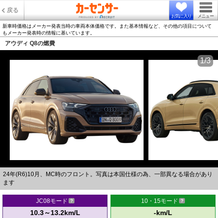
戻る
お気に入り
メニュー
新車時価格はメーカー発表当時の車両本体価格です。また基本情報など、その他の項目について
もメーカー発表時の情報に基いています。
アウディ Q8の燃費
1/3
24年(R6)10月、MC時のフロント。写真は本国仕様の為、一部異なる場合があり
ます
JC08モード
10・15モード
10.3～13.2km/L
-km/L