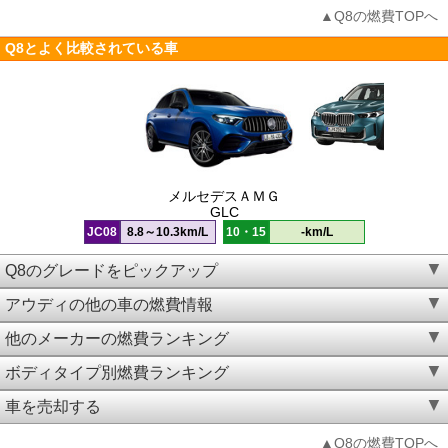
▲Q8の燃費TOPへ
Q8とよく比較されている車
メルセデスＡＭＧ
GLC
JC08
8.8～10.3km/L
10・15
-km/L
Q8のグレードをピックアップ
アウディの他の車の燃費情報
他のメーカーの燃費ランキング
ボディタイプ別燃費ランキング
車を売却する
▲Q8の燃費TOPへ