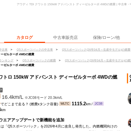
アウディ TDI クワトロ 150kW アドバンスト ディーゼルターボ 4WDの燃費 | 中
カタログ
中古車販売店
保険/ローン/他
中古車
>
Q5スポーツバックの中古車
>
Q5スポーツバック(26年04月～生産中モデル)の燃費
ディーゼルターボ 4WDの燃費
ランキング
>
Q5スポーツバックの燃費
>
Q5スポーツバック(26年04月～生産中モデル)の燃
ディーゼルターボ 4WDの燃費
クワトロ 150kW アドバンスト ディーゼルターボ 4WDの燃
？
16.4km/L
※JC08モード 20.3km/L
ン
1115.2
WLTC
JC08
でどこまで走る？ (燃費xタンク容量)
km /
4
km
ウエアアップデートで新機能を追加
は「Q5スポーツバック」を2026年4月に改良し発売した。内燃機関向けの