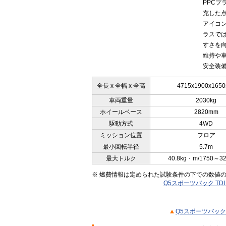
PPC
充した
アイコ
ラスで
すさを
維持や
安全装備
全長 x 全幅 x 全高
4715x1900x165
車両重量
2030kg
ホイールベース
2820mm
駆動方式
4WD
ミッション位置
フロア
最小回転半径
5.7m
最大トルク
40.8kg・m/1750～3
※ 燃費情報は定められた試験条件の下での数値
Q5スポーツバック TD
Q5スポーツバック 