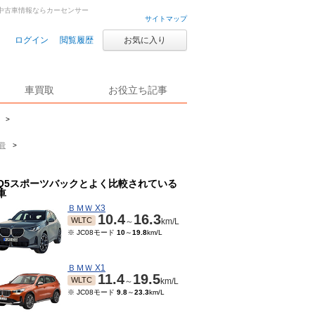
古車・中古車情報ならカーセンサー
サイトマップ
ログイン
閲覧履歴
お気に入り
車買取
お役立ち記事
>
費
>
Q5スポーツバックとよく比較されている
車
ＢＭＷ X3
10.4
16.3
WLTC
～
km/L
※ JC08モード
10
～
19.8
km/L
ＢＭＷ X1
11.4
19.5
WLTC
～
km/L
※ JC08モード
9.8
～
23.3
km/L