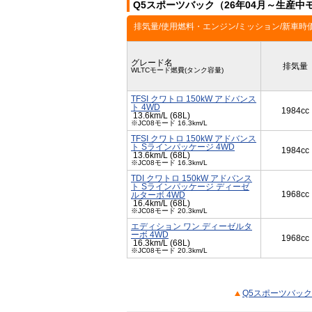
Q5スポーツバック（26年04月～生産
排気量/使用燃料・エンジン/ミッション/新車時
グレード名
排気量
WLTCモード燃費(タンク容量)
TFSI クワトロ 150kW アドバンス
ト 4WD
1984cc
13.6km/L (68L)
※JC08モード 16.3km/L
TFSI クワトロ 150kW アドバンス
ト Sラインパッケージ 4WD
1984cc
13.6km/L (68L)
※JC08モード 16.3km/L
TDI クワトロ 150kW アドバンス
ト Sラインパッケージ ディーゼ
1968cc
ルターボ 4WD
16.4km/L (68L)
※JC08モード 20.3km/L
エディション ワン ディーゼルタ
ーボ 4WD
1968cc
16.3km/L (68L)
※JC08モード 20.3km/L
Q5スポーツバック 