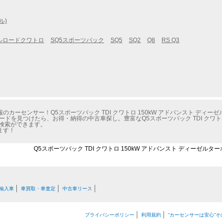
ル)
ルロードクワトロ
SQ5スポーツバック
SQ5
SQ2
Q8
RS Q3
ーセンサー！Q5スポーツバック TDI クワトロ 150kW アドバンスト ディーゼ
ドを見つけたら、お得・納得の中古車探し。豊富なQ5スポーツバック TDI クワトロ 
検索ができます。
ます！
Q5スポーツバック TDI クワトロ 150kW アドバンスト ディーゼルタ
輸入車
車買取・車査定
中古車リース
プライバシーポリシー
利用規約
“カーセンサーは安心”そ