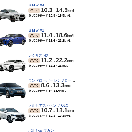
ＢＭＷ X4
10.3
14.5
WLTC
～
km/L
※ JC08モード
10.9
～
19.5
km/L
ＢＭＷ X2
11.4
18.6
WLTC
～
km/L
※ JC08モード
13.6
～
22.2
km/L
レクサス NX
11.2
22.2
WLTC
～
km/L
※ JC08モード
12.2
～
21
km/L
ランドローバー レンジローバーイヴォーク
8.6
13.3
WLTC
～
km/L
※ JC08モード
9
～
13.4
km/L
メルセデス・ベンツ GLC
10.7
18.1
WLTC
～
km/L
※ JC08モード
12.3
～
19.1
km/L
ポルシェ マカン