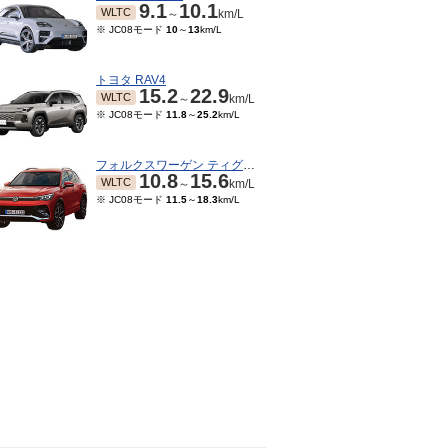
9.1
10.1
WLTC
～
km/L
※ JC08モード
10
～
13
km/L
トヨタ RAV4
15.2
22.9
WLTC
～
km/L
※ JC08モード
11.8
～
25.2
km/L
フォルクスワーゲン ティグアン
10.8
15.6
WLTC
～
km/L
※ JC08モード
11.5
～
18.3
km/L