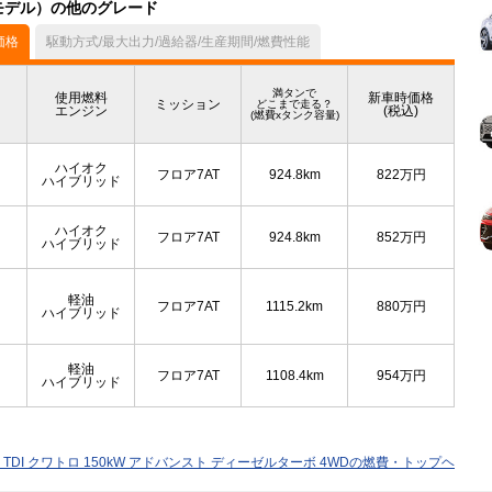
中モデル）の他のグレード
価格
駆動方式/最大出力/過給器/生産期間/燃費性能
満タンで
使用燃料
新車時価格
ミッション
どこまで走る？
エンジン
(税込)
(燃費xタンク容量)
ハイオク
フロア7AT
924.8km
822
万円
ハイブリッド
ハイオク
フロア7AT
924.8km
852
万円
ハイブリッド
軽油
フロア7AT
1115.2km
880
万円
ハイブリッド
軽油
フロア7AT
1108.4km
954
万円
ハイブリッド
TDI クワトロ 150kW アドバンスト ディーゼルターボ 4WDの燃費・トップヘ