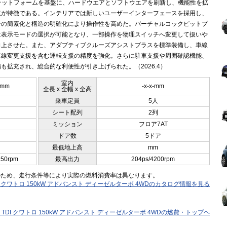
プラットフォームを基盤に、ハードウエアとソフトウエアを刷新し、機能性を拡
点が特徴である。インテリアでは新しいユーザーインターフェースを採用し、
ンの簡素化と構造の明確化により操作性を高めた。バーチャルコックピットプ
は表示モードの選択が可能となり、一部操作を物理スイッチへ変更して扱いや
向上させた。また、アダプティブクルーズアシストプラスを標準装備し、車線
車線変更支援を含む運転支援の精度を強化。さらに駐車支援や周囲確認機能、
も拡充され、総合的な利便性が引き上げられた。（2026.4）
室内
0mm
-x-x-mm
全長 x 全幅 x 全高
乗車定員
5人
シート配列
2列
ミッション
フロア7AT
ドア数
5ドア
最低地上高
mm
250rpm
最高出力
204ps/4200rpm
のため、走行条件等により実際の燃料消費率は異なります。
I クワトロ 150kW アドバンスト ディーゼルターボ 4WDのカタログ情報を見る
TDI クワトロ 150kW アドバンスト ディーゼルターボ 4WDの燃費・トップヘ