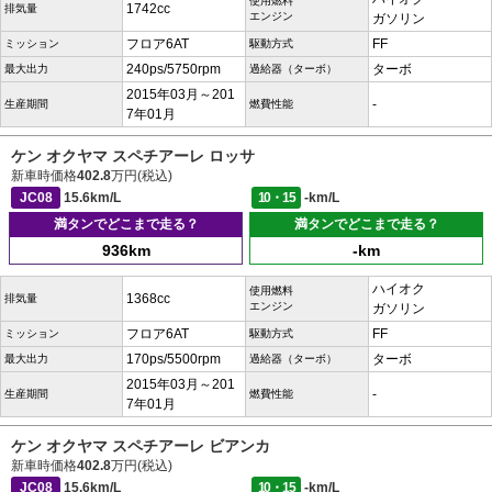
使用燃料
1742cc
排気量
エンジン
ガソリン
フロア6AT
FF
ミッション
駆動方式
240ps/5750rpm
ターボ
最大出力
過給器（ターボ）
2015年03月～201
-
生産期間
燃費性能
7年01月
ケン オクヤマ スペチアーレ ロッサ
新車時価格
402.8
万円(税込)
JC08
15.6km/L
10・15
-km/L
満タンでどこまで走る？
満タンでどこまで走る？
936km
-km
ハイオク
使用燃料
1368cc
排気量
エンジン
ガソリン
フロア6AT
FF
ミッション
駆動方式
170ps/5500rpm
ターボ
最大出力
過給器（ターボ）
2015年03月～201
-
生産期間
燃費性能
7年01月
ケン オクヤマ スペチアーレ ビアンカ
新車時価格
402.8
万円(税込)
JC08
15.6km/L
10・15
-km/L