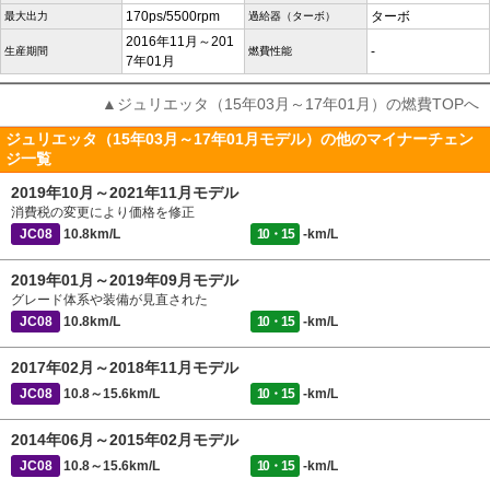
170ps/5500rpm
ターボ
最大出力
過給器（ターボ）
2016年11月～201
-
生産期間
燃費性能
7年01月
▲ジュリエッタ（15年03月～17年01月）の燃費TOPへ
ジュリエッタ（15年03月～17年01月モデル）の他のマイナーチェン
ジ一覧
2019年10月～2021年11月モデル
消費税の変更により価格を修正
JC08
10.8km/L
10・15
-km/L
2019年01月～2019年09月モデル
グレード体系や装備が見直された
JC08
10.8km/L
10・15
-km/L
2017年02月～2018年11月モデル
JC08
10.8～15.6km/L
10・15
-km/L
2014年06月～2015年02月モデル
JC08
10.8～15.6km/L
10・15
-km/L