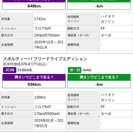
648km
-km
ハイオク
使用燃料
1742cc
排気量
エンジン
ガソリン
フロア6AT
FF
ミッション
駆動方式
240ps/5750rpm
ターボ
最大出力
過給器（ターボ）
2015年10月～201
-
生産期間
燃費性能
7年01月
スポルティーバ フリードライブエディション
新車時価格
370.4
万円(税込)
JC08
15.6km/L
10・15
-km/L
満タンでどこまで走る？
満タンでどこまで走る？
936km
-km
ハイオク
使用燃料
1368cc
排気量
エンジン
ガソリン
フロア6AT
FF
ミッション
駆動方式
170ps/5500rpm
ターボ
最大出力
過給器（ターボ）
2016年02月～201
-
生産期間
燃費性能
7年01月