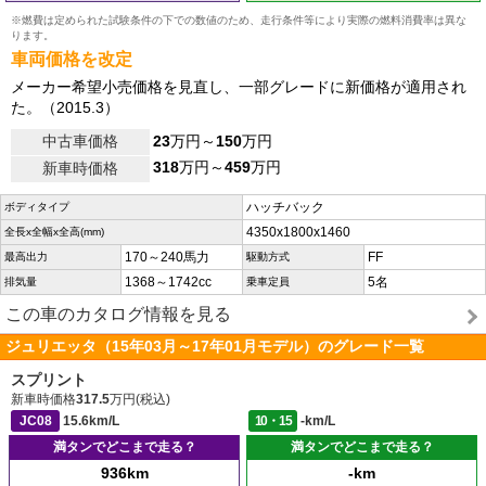
※燃費は定められた試験条件の下での数値のため、走行条件等により実際の燃料消費率は異な
ります。
車両価格を改定
メーカー希望小売価格を見直し、一部グレードに新価格が適用され
た。（2015.3）
中古車価格
23
万円～
150
万円
318
万円～
459
万円
新車時価格
ハッチバック
ボディタイプ
4350x1800x1460
全長x全幅x全高(mm)
170～240馬力
FF
最高出力
駆動方式
1368～1742cc
5名
排気量
乗車定員
この車のカタログ情報を見る
ジュリエッタ（15年03月～17年01月モデル）のグレード一覧
スプリント
新車時価格
317.5
万円(税込)
JC08
15.6km/L
10・15
-km/L
満タンでどこまで走る？
満タンでどこまで走る？
936km
-km