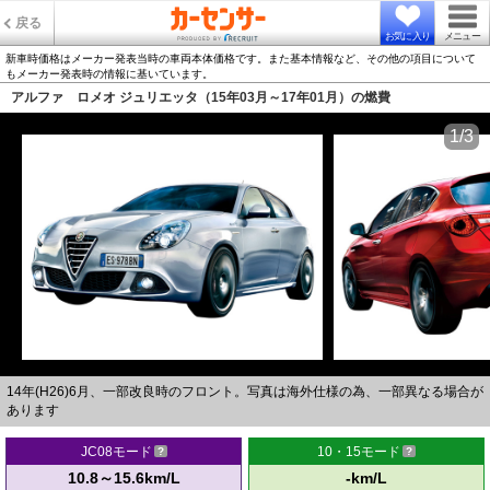
戻る
お気に入り
メニュー
新車時価格はメーカー発表当時の車両本体価格です。また基本情報など、その他の項目について
もメーカー発表時の情報に基いています。
アルファ ロメオ ジュリエッタ（15年03月～17年01月）の燃費
1/3
14年(H26)6月、一部改良時のフロント。写真は海外仕様の為、一部異なる場合が
あります
JC08モード
10・15モード
10.8～15.6km/L
-km/L