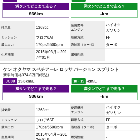
満タンでどこまで走る？
満タンでどこまで走る？
936km
-km
ハイオク
使用燃料
1368cc
排気量
エンジン
ガソリン
フロア6AT
FF
ミッション
駆動方式
170ps/5500rpm
ターボ
最大出力
過給器（ターボ）
2015年03月～201
-
生産期間
燃費性能
7年01月
ケン オクヤマ スペチアーレ ロッサ バージョン スプリント
新車時価格
374.8
万円(税込)
JC08
15.6km/L
10・15
-km/L
満タンでどこまで走る？
満タンでどこまで走る？
936km
-km
ハイオク
使用燃料
1368cc
排気量
エンジン
ガソリン
フロア6AT
FF
ミッション
駆動方式
170ps/5500rpm
ターボ
最大出力
過給器（ターボ）
2015年04月～201
-
生産期間
燃費性能