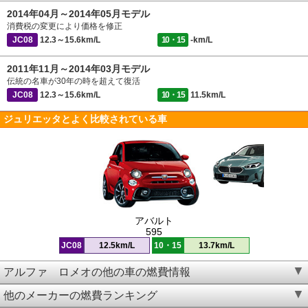
2014年04月～2014年05月モデル
消費税の変更により価格を修正
JC08
12.3～15.6km/L
10・15
-km/L
2011年11月～2014年03月モデル
伝統の名車が30年の時を超えて復活
JC08
12.3～15.6km/L
10・15
11.5km/L
ジュリエッタとよく比較されている車
アバルト
595
JC08
12.5km/L
10・15
13.7km/L
アルファ ロメオの他の車の燃費情報
他のメーカーの燃費ランキング