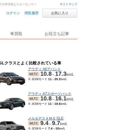
車・中古車情報ならカーセンサー
サイトマップ
ログイン
閲覧履歴
お気に入り
車買取
お役立ち記事
GLクラスとよく比較されている車
アウディ A6アバント
10.8
17.3
WLTC
～
km/L
※ JC08モード
11
～
20.2
km/L
アウディ A7スポーツバック
10.8
16.1
WLTC
～
km/L
※ JC08モード
11
～
18.6
km/L
メルセデスＡＭＧ GLE
9.4
9.7
WLTC
～
km/L
※ JC08モード
7.4
～
10
km/L