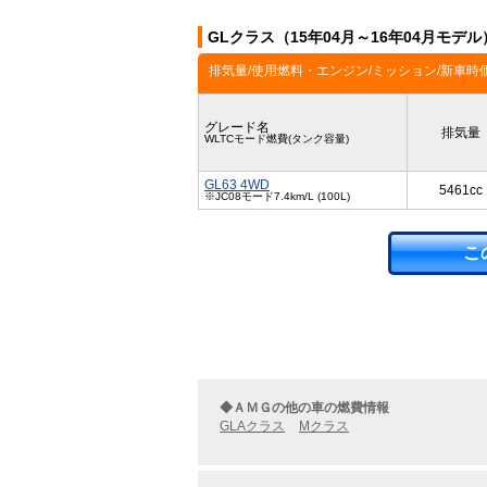
GLクラス（15年04月～16年04月モデ
排気量/使用燃料・エンジン/ミッション/新車時
グレード名
排気量
WLTCモード燃費(タンク容量)
GL63 4WD
5461cc
※JC08モード7.4km/L (100L)
こ
◆ＡＭＧの他の車の燃費情報
GLAクラス
Mクラス