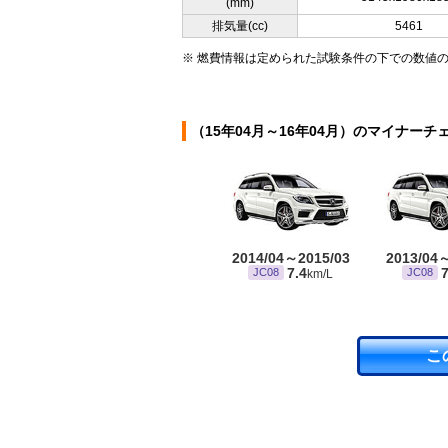
(mm)
排気量(cc)
5461
※ 燃費情報は定められた試験条件の下での数値
（15年04月～16年04月）のマイナーチ
2014/04～2015/03
2013/04
7.4
7
JC08
JC08
km/L
こ