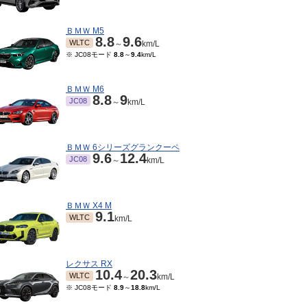
ＢＭＷ M5
8.8
9.6
WLTC
～
km/L
※ JC08モード
8.8
～
9.4
km/L
ＢＭＷ M6
8.8
9
JC08
～
km/L
ＢＭＷ 6シリーズグランクーペ
9.6
12.4
JC08
～
km/L
ＢＭＷ X4 M
9.1
WLTC
km/L
レクサス RX
10.4
20.3
WLTC
～
km/L
※ JC08モード
8.9
～
18.8
km/L