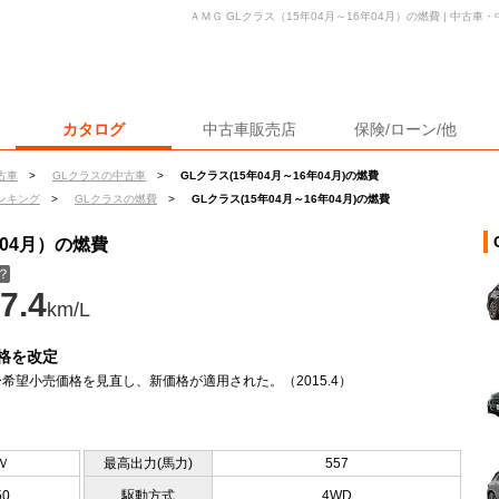
ＡＭＧ GLクラス（15年04月～16年04月）の燃費 | 中古
カタログ
中古車販売店
保険/ローン/他
古車
>
GLクラスの中古車
>
GLクラス(15年04月～16年04月)の燃費
ンキング
>
GLクラスの燃費
>
GLクラス(15年04月～16年04月)の燃費
年04月）の燃費
？
7.4
km/L
格を改定
希望小売価格を見直し、新価格が適用された。（2015.4）
Ｖ
最高出力(馬力)
557
50
駆動方式
4WD