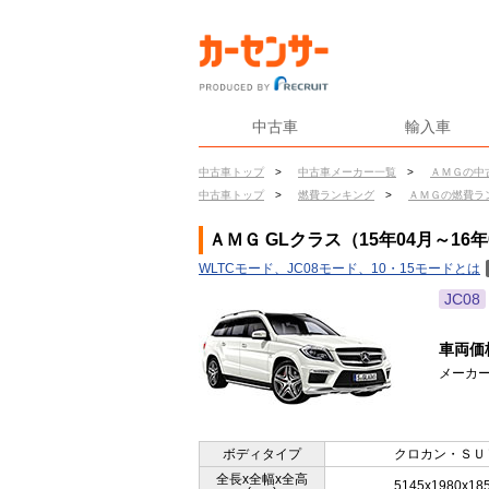
中古車
輸入車
中古車トップ
>
中古車メーカー一覧
>
ＡＭＧの中
中古車トップ
>
燃費ランキング
>
ＡＭＧの燃費ラ
ＡＭＧ GLクラス（15年04月～16
WLTCモード、JC08モード、10・15モードとは
JC08
車両価
メーカー
ボディタイプ
クロカン・ＳＵ
全長x全幅x全高
5145x1980x18