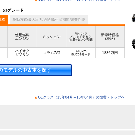
ル）のグレード
価格
駆動方式/最大出力/過給器/生産期間/燃費性能
満タンで
使用燃料
新車時価格
ミッション
どこまで走る？
エンジン
(税込)
(燃費xタンク容量)
ハイオク
740km
コラム7AT
1836
万円
ガソリン
※JC08モード
のモデルの中古車を探す
GLクラス（15年04月～16年04月）の燃費・トップヘ