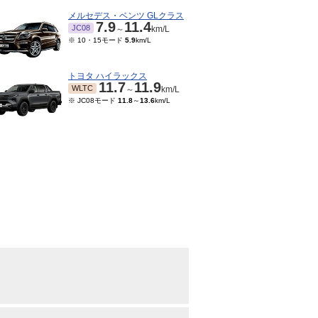
メルセデス・ベンツ GLクラス
7.9
11.4
JC08
～
km/L
※ 10・15モード
5.9
km/L
トヨタ ハイラックス
11.7
11.9
WLTC
～
km/L
※ JC08モード
11.8
～
13.6
km/L