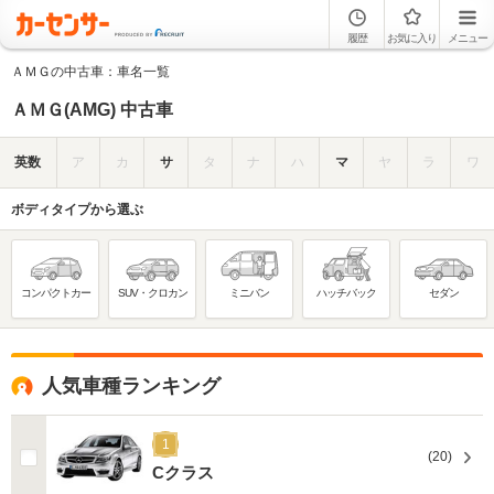
履歴
お気に入り
メニュー
ＡＭＧの中古車：車名一覧
ＡＭＧ(AMG) 中古車
英数
ア
カ
サ
タ
ナ
ハ
マ
ヤ
ラ
ワ
ボディタイプから選ぶ
コンパクトカー
SUV・クロカン
ミニバン
ハッチバック
セダン
人気車種ランキング
1
(20)
Cクラス