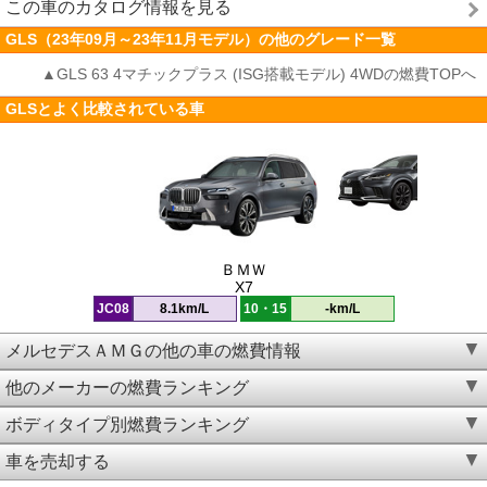
この車のカタログ情報を見る
GLS（23年09月～23年11月モデル）の他のグレード一覧
▲GLS 63 4マチックプラス (ISG搭載モデル) 4WDの燃費TOPへ
GLSとよく比較されている車
ＢＭＷ
X7
JC08
8.1km/L
10・15
-km/L
メルセデスＡＭＧの他の車の燃費情報
他のメーカーの燃費ランキング
ボディタイプ別燃費ランキング
車を売却する