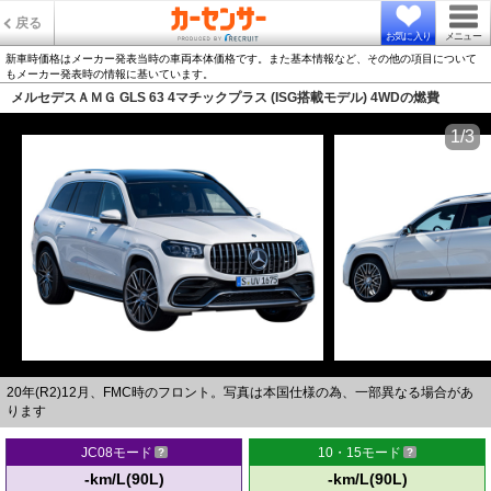
戻る
お気に入り
メニュー
新車時価格はメーカー発表当時の車両本体価格です。また基本情報など、その他の項目について
もメーカー発表時の情報に基いています。
メルセデスＡＭＧ GLS 63 4マチックプラス (ISG搭載モデル) 4WDの燃費
1/3
20年(R2)12月、FMC時のフロント。写真は本国仕様の為、一部異なる場合があ
ります
JC08モード
10・15モード
-km/L(90L)
-km/L(90L)