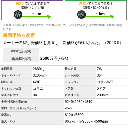
満タン
でどこまで走る？
満タン
でどこまで走る？
（燃費×タンク容量）
（燃費×タンク容量）
-
-
km
km
※燃費は定められた試験条件の下での数値のため、走行条件等により実際の燃料消費率は異な
ります。
車両価格を改定
メーカー希望小売価格を見直し、新価格が適用された。（2023.9）
中古車価格
---
2500
万円(税込)
新車時価格
2680kg
7名
車両重量
乗車定員
3135mm
3列
ホイールベース
シート列数
4WD
コラム9AT
駆動方式
ミッション
コラム
5ドア
ミッション位置
ドア数
-m
200mm
最小回転半径
最低地上高
5245x2030x1840
全長x全幅x全高(mm)
-x-x-
室内 全長x全幅x全高(mm)
612ps/6500rpm
最高出力
86.7kg・m/2500～4500rpm
最大トルク