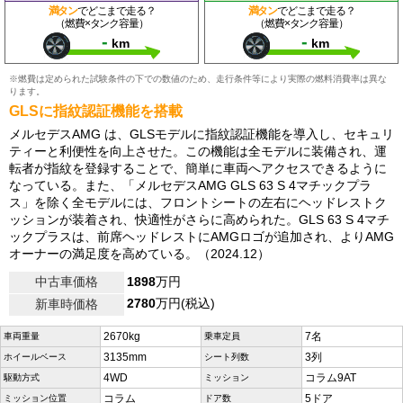
満タン
でどこまで走る？
満タン
でどこまで走る？
（燃費×タンク容量）
（燃費×タンク容量）
-
-
km
km
※燃費は定められた試験条件の下での数値のため、走行条件等により実際の燃料消費率は異な
ります。
GLSに指紋認証機能を搭載
メルセデスAMG は、GLSモデルに指紋認証機能を導入し、セキュリ
ティーと利便性を向上させた。この機能は全モデルに装備され、運
転者が指紋を登録することで、簡単に車両へアクセスできるように
なっている。また、「メルセデスAMG GLS 63 S 4マチックプラ
ス」を除く全モデルには、フロントシートの左右にヘッドレストク
ッションが装着され、快適性がさらに高められた。GLS 63 S 4マチ
ックプラスは、前席ヘッドレストにAMGロゴが追加され、よりAMG
オーナーの満足度を高めている。（2024.12）
中古車価格
1898
万円
2780
万円(税込)
新車時価格
2670kg
7名
車両重量
乗車定員
3135mm
3列
ホイールベース
シート列数
4WD
コラム9AT
駆動方式
ミッション
コラム
5ドア
ミッション位置
ドア数