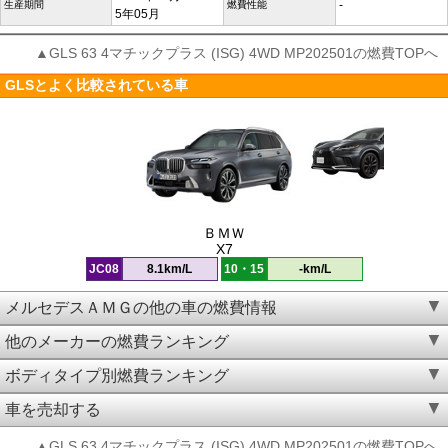
-
生産期間
燃費性能
5年05月
▲GLS 63 4マチックプラス (ISG) 4WD MP202501の燃費TOPへ
GLSとよく比較されている車
ＢＭＷ
X7
JC08
8.1km/L
10・15
-km/L
メルセデスＡＭＧの他の車の燃費情報
他のメーカーの燃費ランキング
ボディタイプ別燃費ランキング
車を売却する
▲GLS 63 4マチックプラス (ISG) 4WD MP202501の燃費TOPへ