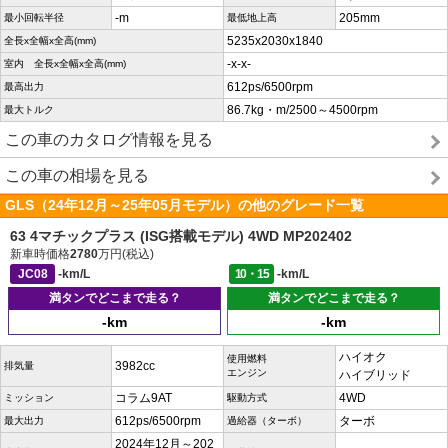
-m
205mm
最小回転半径
最低地上高
5235x2030x1840
全長x全幅x全高(mm)
-x-x-
室内 全長x全幅x全高(mm)
612ps/6500rpm
最高出力
86.7kg・m/2500～4500rpm
最大トルク
この車のカタログ情報を見る
この車の相場を見る
GLS（24年12月～25年05月モデル）の他のグレード一覧
63 4マチックプラス (ISG搭載モデル) 4WD MP202402
新車時価格
2780
万円(税込)
JC08
-km/L
10・15
-km/L
満タンでどこまで走る？
満タンでどこまで走る？
-km
-km
ハイオク
使用燃料
3982cc
排気量
エンジン
ハイブリッド
コラム9AT
4WD
ミッション
駆動方式
612ps/6500rpm
ターボ
最大出力
過給器（ターボ）
2024年12月～202