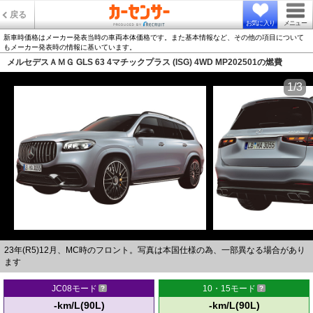
戻る
お気に入り
メニュー
新車時価格はメーカー発表当時の車両本体価格です。また基本情報など、その他の項目について
もメーカー発表時の情報に基いています。
メルセデスＡＭＧ GLS 63 4マチックプラス (ISG) 4WD MP202501の燃費
1/3
23年(R5)12月、MC時のフロント。写真は本国仕様の為、一部異なる場合があり
ます
JC08モード
10・15モード
-km/L(90L)
-km/L(90L)