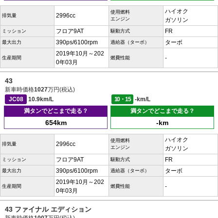
ハイオク
使用燃料
2996cc
排気量
エンジン
ガソリン
フロア9AT
FR
ミッション
駆動方式
390ps/6100rpm
ターボ
最大出力
過給器（ターボ）
2019年10月～202
-
生産期間
燃費性能
0年03月
43
新車時価格
1027
万円(税込)
JC08
10.9km/L
10・15
-km/L
満タンでどこまで走る？
満タンでどこまで走る？
654km
-km
ハイオク
使用燃料
2996cc
排気量
エンジン
ガソリン
フロア9AT
FR
ミッション
駆動方式
390ps/6100rpm
ターボ
最大出力
過給器（ターボ）
2019年10月～202
-
生産期間
燃費性能
0年03月
43 ファイナル エディション