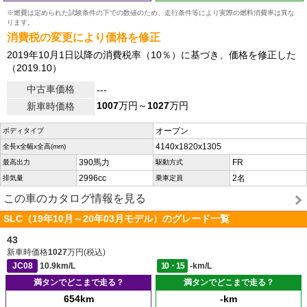
※燃費は定められた試験条件の下での数値のため、走行条件等により実際の燃料消費率は異な
ります。
消費税の変更により価格を修正
2019年10月1日以降の消費税率（10％）に基づき、価格を修正した
（2019.10）
中古車価格
---
1007
万円～
1027
万円
新車時価格
オープン
ボディタイプ
4140x1820x1305
全長x全幅x全高(mm)
390馬力
FR
最高出力
駆動方式
2996cc
2名
排気量
乗車定員
この車のカタログ情報を見る
SLC（19年10月～20年03月モデル）のグレード一覧
43
新車時価格
1027
万円(税込)
JC08
10.9km/L
10・15
-km/L
満タンでどこまで走る？
満タンでどこまで走る？
654km
-km