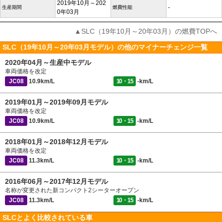
2019年10月～202
-
生産期間
燃費性能
0年03月
▲SLC（19年10月～20年03月）の燃費TOPへ
SLC（19年10月～20年03月モデル）の他のマイナーチェンジ一覧
2020年04月～生産中モデル
車両価格を改定
JC08
10.9km/L
10・15
-km/L
2019年01月～2019年09月モデル
車両価格を改定
JC08
10.9km/L
10・15
-km/L
2018年01月～2018年12月モデル
車両価格を改定
JC08
11.3km/L
10・15
-km/L
2016年06月～2017年12月モデル
名称が変更された新コンパクト2シーターオープン
JC08
11.3km/L
10・15
-km/L
SLCとよく比較されている車