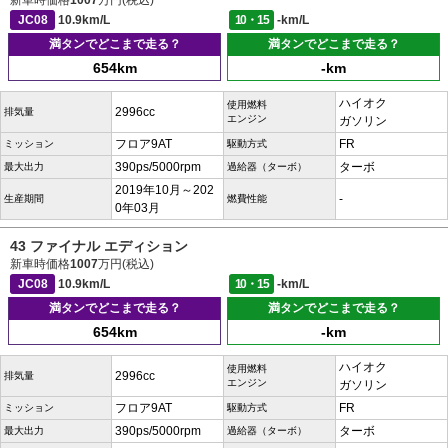
新車時価格
1007
万円(税込)
JC08
10.9km/L
10・15
-km/L
満タンでどこまで走る？
満タンでどこまで走る？
654km
-km
ハイオク
使用燃料
2996cc
排気量
エンジン
ガソリン
フロア9AT
FR
ミッション
駆動方式
390ps/5000rpm
ターボ
最大出力
過給器（ターボ）
2019年10月～202
-
生産期間
燃費性能
0年03月
43 ファイナル エディション
新車時価格
1007
万円(税込)
JC08
10.9km/L
10・15
-km/L
満タンでどこまで走る？
満タンでどこまで走る？
654km
-km
ハイオク
使用燃料
2996cc
排気量
エンジン
ガソリン
フロア9AT
FR
ミッション
駆動方式
390ps/5000rpm
ターボ
最大出力
過給器（ターボ）