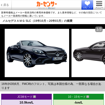
戻る
お気に入り
メニュー
新車時価格はメーカー発表当時の車両本体価格です。また基本情報など、その他の項目について
もメーカー発表時の情報に基いています。
メルセデスＡＭＧ SLC（19年10月～20年03月）の燃費
1/3
16年(H28)6月、FMC時のフロント。写真は本国仕様の為、一部異なる場合があ
ります
JC08モード
10・15モード
10.9km/L
-km/L