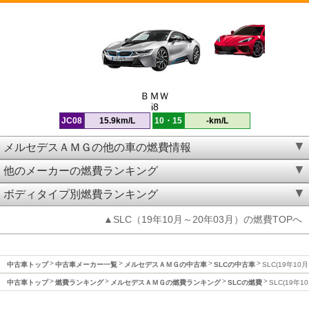
ＢＭＷ
i8
JC08
15.9km/L
10・15
-km/L
メルセデスＡＭＧの他の車の燃費情報
他のメーカーの燃費ランキング
ボディタイプ別燃費ランキング
▲SLC（19年10月～20年03月）の燃費TOPへ
中古車トップ
中古車メーカー一覧
メルセデスＡＭＧの中古車
SLCの中古車
SLC(19年10
中古車トップ
燃費ランキング
メルセデスＡＭＧの燃費ランキング
SLCの燃費
SLC(19年