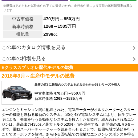
※燃費は定められた試験条件の下での数値のため、走行条件等により実際の燃料消費率は異な
ります。
中古車価格
470
万円～
850
万円
1268～1535
万円
新車時価格
排気量
2996
cc
この車のカタログ情報を見る
この車の相場を見る
Eクラスカブリオレ歴代モデルの燃費
2018年9月～生産中モデルの燃費
最新の直6に最新のシステムを組み合わせた53シリーズを投入
中古車価格
470
万円～
850
万円
新車時価格
1268～1535
万円
エンジンとミッション間に配置された、電気モーターがオルタネーターとスター
ターの機能も兼ねる最新のシステム、ISGと48V電気システムにより、回生ブレー
キによる、発電を行う高効率なシステムを投入した意欲作。組み合わされるエン
ジンは、最高出力435ps／最大トルク520N・mを発生する、新開発の3L直6ター
ボで、電動スーパーチャージャーを組み合わせることで、低回転域で過給を行う
ことでターボラグを解消。あらゆる回転域での俊敏なエンジンレスポンスを得る