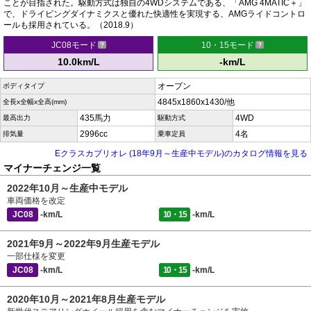
ことが目指された。駆動方式は独自の4WDシステムである、「AMG 4MATIC＋」
で、ドライビングダイナミクスと優れた快適性を実現する、AMGライドコントロ
ールも採用されている。（2018.9）
JC08モード
10・15モード
10.0km/L
-km/L
オープン
ボディタイプ
4845x1860x1430/他
全長x全幅x全高(mm)
435馬力
4WD
最高出力
駆動方式
2996cc
4名
排気量
乗車定員
Eクラスカブリオレ (18年9月～生産中モデル)のカタログ情報を見る
マイナーチェンジ一覧
2022年10月～生産中モデル
車両価格を改定
JC08
-km/L
10・15
-km/L
2021年9月～2022年9月生産モデル
一部仕様を変更
JC08
-km/L
10・15
-km/L
2020年10月～2021年8月生産モデル