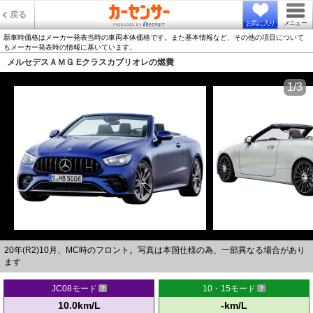
戻る
お気に入り
メニュー
新車時価格はメーカー発表当時の車両本体価格です。また基本情報など、その他の項目について
もメーカー発表時の情報に基いています。
メルセデスＡＭＧ Eクラスカブリオレの燃費
1/3
20年(R2)10月、MC時のフロント。写真は本国仕様の為、一部異なる場合があり
ます
JC08モード
10・15モード
10.0km/L
-km/L