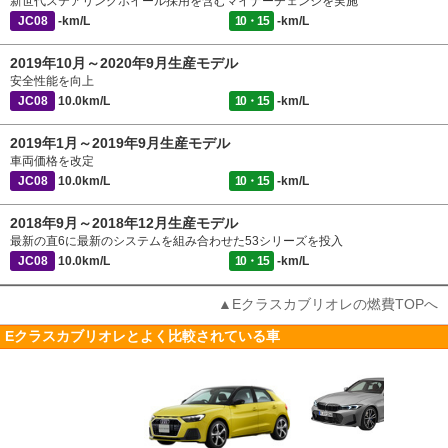
新世代ステアリングホイール採用を含むマイナーチェンジを実施
JC08
-km/L
10・15
-km/L
2019年10月～2020年9月生産モデル
安全性能を向上
JC08
10.0km/L
10・15
-km/L
2019年1月～2019年9月生産モデル
車両価格を改定
JC08
10.0km/L
10・15
-km/L
2018年9月～2018年12月生産モデル
最新の直6に最新のシステムを組み合わせた53シリーズを投入
JC08
10.0km/L
10・15
-km/L
▲Eクラスカブリオレの燃費TOPへ
Eクラスカブリオレとよく比較されている車