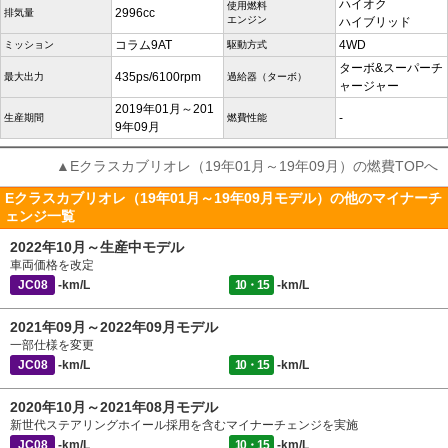
ハイオク
使用燃料
2996cc
排気量
エンジン
ハイブリッド
コラム9AT
4WD
ミッション
駆動方式
ターボ&スーパーチ
435ps/6100rpm
最大出力
過給器（ターボ）
ャージャー
2019年01月～201
-
生産期間
燃費性能
9年09月
▲Eクラスカブリオレ（19年01月～19年09月）の燃費TOPへ
Eクラスカブリオレ（19年01月～19年09月モデル）の他のマイナーチ
ェンジ一覧
2022年10月～生産中モデル
車両価格を改定
JC08
-km/L
10・15
-km/L
2021年09月～2022年09月モデル
一部仕様を変更
JC08
-km/L
10・15
-km/L
2020年10月～2021年08月モデル
新世代ステアリングホイール採用を含むマイナーチェンジを実施
JC08
-km/L
10・15
-km/L