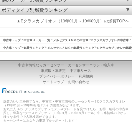
他のメーカーの燃費ランキング
ボディタイプ別燃費ランキング
▲Eクラスカブリオレ（19年01月～19年09月）の燃費TOPへ
中古車トップ
中古車メーカー一覧
メルセデスＡＭＧの中古車
Eクラスカブリオレの中古車
中古車トップ
燃費ランキング
メルセデスＡＭＧの燃費ランキング
Eクラスカブリオレの燃費
中古車情報ならカーセンサー
カーセンサーエッジ・輸入車
車買取・車査定
中古車リース
プライバシーポリシー
利用規約
サイトマップ
お問い合わせ
燃費のいい車を探すなら、中古車・中古車情報のカーセンサー！Eクラスカブリオレ
（19年01月～19年09月モデル）の燃費が分かります。
お気に入りのEクラスカブリオレモデルやグレードを見つけたら、お得・納得の中古車
探し。豊富なEクラスカブリオレ（19年01月～19年09月モデル）中古車情報の中から
様々な条件で中古車検索ができます。
カーセンサーはあなたの車選びをサポートします！