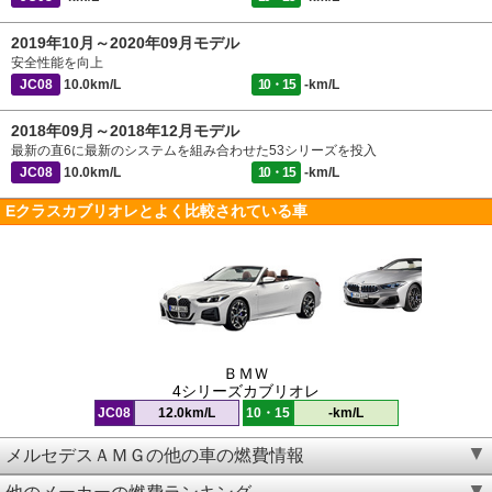
2019年10月～2020年09月モデル
安全性能を向上
JC08
10.0km/L
10・15
-km/L
2018年09月～2018年12月モデル
最新の直6に最新のシステムを組み合わせた53シリーズを投入
JC08
10.0km/L
10・15
-km/L
Eクラスカブリオレとよく比較されている車
ＢＭＷ
4シリーズカブリオレ
JC08
12.0km/L
10・15
-km/L
メルセデスＡＭＧの他の車の燃費情報