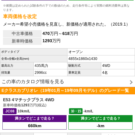
※燃費は定められた試験条件の下での数値のため、走行条件等により実際の燃料消費率は異な
ります。
車両価格を改定
メーカー希望小売価格を見直し、新価格が適用された。（2019.1）
中古車価格
470
万円～
618
万円
1293
万円
新車時価格
オープン
ボディタイプ
4855x1860x1430
全長x全幅x全高(mm)
435馬力
4WD
最高出力
駆動方式
2996cc
4名
排気量
乗車定員
この車のカタログ情報を見る
Eクラスカブリオレ（19年01月～19年09月モデル）のグレード一覧
E53 4マチックプラス 4WD
新車時価格
1293
万円(税込)
JC08
10km/L
10・15
-km/L
満タンでどこまで走る？
満タンでどこまで走る？
660km
-km