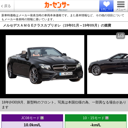
戻る
お気に入り
メニュー
新車時価格はメーカー発表当時の車両本体価格です。また基本情報など、その他の項目について
もメーカー発表時の情報に基いています。
メルセデスＡＭＧ Eクラスカブリオレ（19年01月～19年09月）の燃費
1/3
18年(H30)9月、新型時のフロント。写真は本国仕様の為、一部異なる場合があり
ます
JC08モード
10・15モード
10.0km/L
-km/L