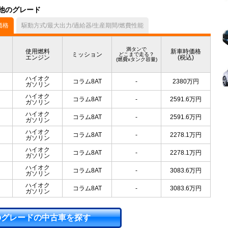
の他のグレード
価格
駆動方式/最大出力/過給器/生産期間/燃費性能
満タンで
使用燃料
新車時価格
ミッション
どこまで走る？
エンジン
(税込)
(燃費xタンク容量)
ハイオク
コラム8AT
-
2380
万円
ガソリン
ハイオク
コラム8AT
-
2591.6
万円
ガソリン
ハイオク
コラム8AT
-
2591.6
万円
ガソリン
ハイオク
コラム8AT
-
2278.1
万円
ガソリン
ハイオク
コラム8AT
-
2278.1
万円
ガソリン
ハイオク
コラム8AT
-
3083.6
万円
ガソリン
ハイオク
コラム8AT
-
3083.6
万円
ガソリン
のグレードの中古車を探す