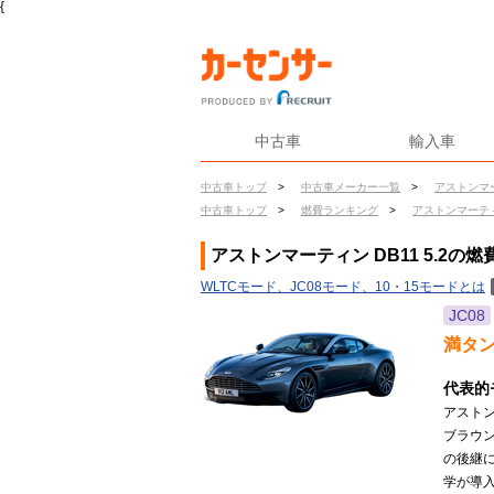
{
中古車
輸入車
中古車トップ
>
中古車メーカー一覧
>
アストンマ
中古車トップ
>
燃費ランキング
>
アストンマーテ
アストンマーティン DB11 5.2の燃
WLTCモード、JC08モード、10・15モードとは
JC08
満タ
代表的
アスト
ブラウ
の後継
学が導