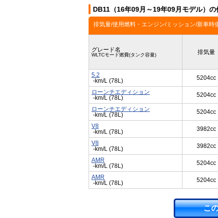
DB11（16年09月～19年09月モデル）
排気量/使用燃料・エンジン/ミッション/新車時
グレード名
排気量
WLTCモード燃費(タンク容量)
5.2
5204cc
-km/L (78L)
ローンチエディション
5204cc
-km/L (78L)
ローンチエディション
5204cc
-km/L (78L)
V8
3982cc
-km/L (78L)
V8
3982cc
-km/L (78L)
AMR
5204cc
-km/L (78L)
AMR
5204cc
-km/L (78L)
こ