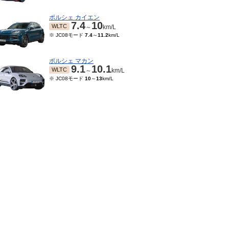
ポルシェ カイエン
7.4
10
WLTC
～
km/L
※ JC08モード
7.4
～
11.2
km/L
ポルシェ マカン
9.1
10.1
WLTC
～
km/L
※ JC08モード
10
～
13
km/L