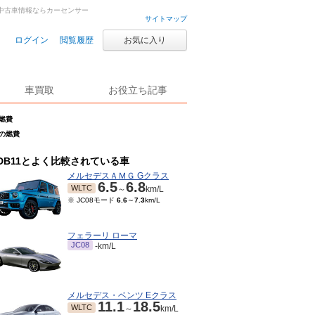
車・中古車情報ならカーセンサー
サイトマップ
ログイン
閲覧履歴
お気に入り
車買取
お役立ち記事
の燃費
.2の燃費
DB11とよく比較されている車
メルセデスＡＭＧ Gクラス
6.5
6.8
WLTC
～
km/L
※ JC08モード
6.6
～
7.3
km/L
フェラーリ ローマ
JC08
-km/L
メルセデス・ベンツ Eクラス
11.1
18.5
WLTC
～
km/L