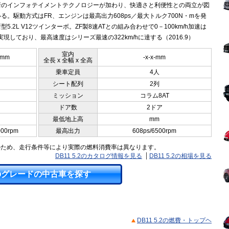
新のインフォテイメントテクノロジーが加わり、快適さと利便性との両立が図
る。駆動方式はFR、エンジンは最高出力608ps／最大トルク700N・mを発
型5.2L V12ツインターボ。ZF製8速ATとの組み合わせで0－100km/h加速は
を実現しており、最高速度はシリーズ最速の322km/hに達する（2016.9）
室内
9mm
-x-x-mm
全長 x 全幅 x 全高
乗車定員
4人
シート配列
2列
ミッション
コラム8AT
ドア数
2ドア
最低地上高
mm
000rpm
最高出力
608ps/6500rpm
のため、走行条件等により実際の燃料消費率は異なります。
DB11 5.2のカタログ情報を見る
DB11 5.2の相場を見る
のグレードの中古車を探す
DB11 5.2の燃費・トップヘ