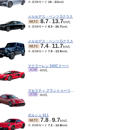
※ JC08モード
10
～
21
km/L
メルセデス・ベンツ Sクラス
8.7
13.7
WLTC
～
km/L
※ JC08モード
8.5
～
20.7
km/L
メルセデス・ベンツ Gクラス
7.4
11.7
WLTC
～
km/L
※ JC08モード
7.9
～
13.5
km/L
マクラーレン 540Cクーペ
JC08
-km/L
マセラティ グラントゥーリズモ
JC08
-km/L
ポルシェ 911
7.8
9.7
WLTC
～
km/L
※ JC08モード
7.2
～
12.8
km/L