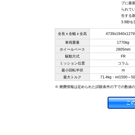
プに最
られてい
生する新
3.9秒
全長 x 全幅 x 全高
4739x1940x127
車両重量
1770kg
ホイールベース
2805mm
駆動方式
FR
ミッション位置
コラム
最小回転半径
m
最大トルク
71.4kg・m/1500～5
※ 燃費情報は定められた試験条件の下での数値
こ