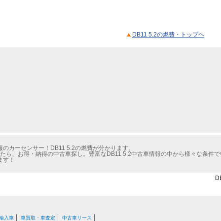
DB11 5.2の燃費・トップヘ
カーセンサー！DB11 5.2の燃費が分かります。
たら、お得・納得の中古車探し。豊富なDB11 5.2中古車情報の中から様々な条件
ます！
D
輸入車
車買取・車査定
中古車リース