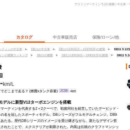
アストンマーティン 5.2の燃費 | 中古
カタログ
中古車販売店
保険/ローン/他
ーティンの中古車
>
DB11の中古車
>
DB11(16年09月～19年09月)の燃費
>
DB11 5.2
ィンの燃費ランキング
>
DB11の燃費
>
DB11(16年09月～19年09月)の燃費
>
DB11 5
費
？
-
km/L
ン
-
JC08
でどこまで走る？ (燃費xタンク容量)
km
モデルに新型V12ターボエンジンを搭載
ンマーティンを代表する2＋2クーペで、戦後同社を経営していたデービッド・
ンの名を冠したスポーティモデル、DBシリーズがフルモデルチェンジ。DB9
にあたる。歴代DBシリーズのイメージを受け継ぎながら、新たなデザイン哲
入されたことで、エクステリアが刷新された。内装は伝統のクラフトマンシッ