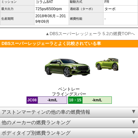
コラム8AT
FR
ミッション
駆動方式
725ps/6500rpm
ターボ
最大出力
過給器（ターボ）
2018年06月～201
-
生産期間
燃費性能
9年09月
▲DBSスーパーレッジェーラ 5.2の燃費TOPへ
DBSスーパーレッジェーラとよく比較されている車
ベントレー
フライングスパー
JC08
-km/L
10・15
-km/L
アストンマーティンの他の車の燃費情報
他のメーカーの燃費ランキング
ボディタイプ別燃費ランキング