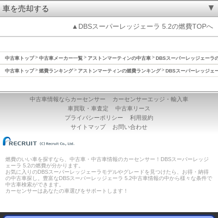
車を売却する
▲DBSスーパーレッジェーラ 5.2の燃費TOPへ
中古車トップ
中古車メーカー一覧
アストンマーティンの中古車
DBSスーパーレッジェーラ
中古車トップ
燃費ランキング
アストンマーティンの燃費ランキング
DBSスーパーレッジェ
中古車情報ならカーセンサー
カーセンサーエッジ・輸入車
車買取・車査定
中古車リース
プライバシーポリシー
利用規約
サイトマップ
お問い合わせ
燃費のいい車を探すなら、中古車・中古車情報のカーセンサー！DBSスーパーレッジ
ェーラ 5.2の燃費が分かります。
お気に入りのDBSスーパーレッジェーラモデルやグレードを見つけたら、お得・納得
の中古車探し。豊富なDBSスーパーレッジェーラ 5.2中古車情報の中から様々な条件で
中古車検索ができます。
カーセンサーはあなたの車選びをサポートします！