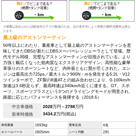
満タン
でどこまで走る？
満タン
でどこまで走る？
（燃費×タンク容量）
（燃費×タンク容量）
-
-
km
km
※燃費は定められた試験条件の下での数値のため、走行条件等により実際の燃料消費率は異な
ります。
最上級のアストンマーティン
50年以上にわたり、量産車として最上級のアストンマーティンを意
味してきたDBSが新たにDBSスーパーレッジェーラとして登場。歴
代モデル同様、完璧なアストンマーティンが目指されている。より
力強く幅広くなった筋肉質なエクステリアデザイン。高性能な豪華
革張りのスポーツシートなど、内外装ともに贅が尽くされた。エン
ジンは最高出力725ps／最大トルク900N・mを発生する5.2L・V12
ツインターボで、ZF製の8速ATとの組み合わせにより、0-100km/h
加速は3.6秒足らず、最高時速は340km/h近くに達する。GT、スポ
ーツ、スポーツプラスという3つのドライビングモードが用意され、
路面に応じたパフォーマンスを発揮する（2018.6）
中古車価格
2028
万円～
2798
万円
3434.2
万円(税込)
新車時価格
1693kg
4名
車両重量
乗車定員
2805mm
2列
ホイールベース
シート列数