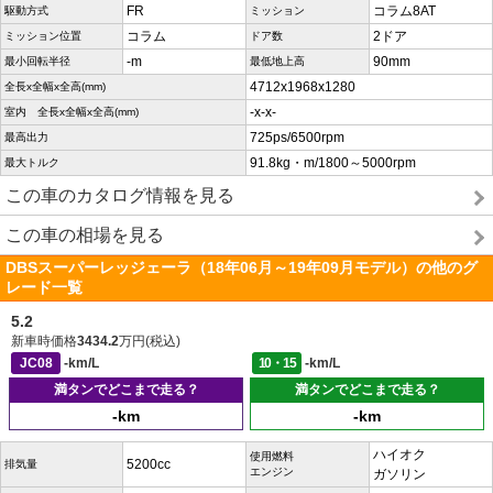
FR
コラム8AT
駆動方式
ミッション
コラム
2ドア
ミッション位置
ドア数
-m
90mm
最小回転半径
最低地上高
4712x1968x1280
全長x全幅x全高(mm)
-x-x-
室内 全長x全幅x全高(mm)
725ps/6500rpm
最高出力
91.8kg・m/1800～5000rpm
最大トルク
この車のカタログ情報を見る
この車の相場を見る
DBSスーパーレッジェーラ（18年06月～19年09月モデル）の他のグ
レード一覧
5.2
新車時価格
3434.2
万円(税込)
JC08
-km/L
10・15
-km/L
満タンでどこまで走る？
満タンでどこまで走る？
-km
-km
ハイオク
使用燃料
5200cc
排気量
エンジン
ガソリン