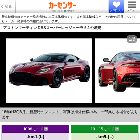
戻る
お気に入り
メニュー
新車時価格はメーカー発表当時の車両本体価格です。また基本情報など、その他の項目について
もメーカー発表時の情報に基いています。
アストンマーティン DBSスーパーレッジェーラ 5.2の燃費
1/3
18年(H30)6月、新型時のフロント。写真は海外仕様の為、一部異なる場合があり
ます
JC08モード
10・15モード
-km/L(L)
-km/L(L)