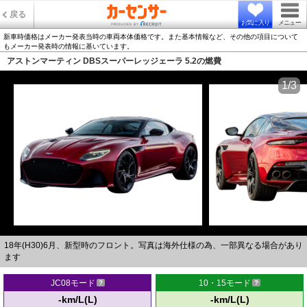
戻る
お気に入り
メニュー
新車時価格はメーカー発表当時の車両本体価格です。また基本情報など、その他の項目について
もメーカー発表時の情報に基いています。
アストンマーティン DBSスーパーレッジェーラ 5.2の燃費
1/3
18年(H30)6月、新型時のフロント。写真は海外仕様の為、一部異なる場合があり
ます
JC08モード
10・15モード
-km/L(L)
-km/L(L)