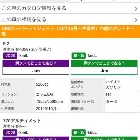
この車のカタログ情報を見る
この車の相場を見る
DBSスーパーレッジェーラ（19年10月～生産中）の他のグレード一
覧
5.2
新車時価格
3567.9
万円(税込)
JC08
-km/L
10・15
-km/L
満タンでどこまで走る？
満タンでどこまで走る？
-km
-km
ハイオク
使用燃料
5200cc
排気量
エンジン
ガソリン
コラム8AT
FR
ミッション
駆動方式
725ps/6500rpm
ターボ
最大出力
過給器（ターボ）
2019年10月～
-
生産期間
燃費性能
770アルティメット
新車時価格
---
JC08
-km/L
10・15
-km/L