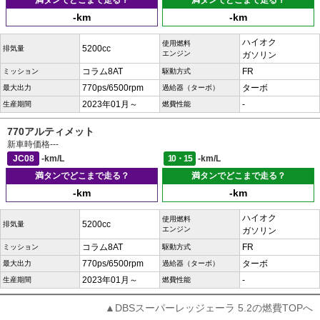
満タンでどこまで走る？
満タンでどこまで走る？
-km
-km
ハイオク
使用燃料
5200cc
排気量
エンジン
ガソリン
コラム8AT
FR
ミッション
駆動方式
770ps/6500rpm
ターボ
最大出力
過給器（ターボ）
2023年01月～
-
生産期間
燃費性能
770アルティメット
新車時価格
---
JC08
-km/L
10・15
-km/L
満タンでどこまで走る？
満タンでどこまで走る？
-km
-km
ハイオク
使用燃料
5200cc
排気量
エンジン
ガソリン
コラム8AT
FR
ミッション
駆動方式
770ps/6500rpm
ターボ
最大出力
過給器（ターボ）
2023年01月～
-
生産期間
燃費性能
▲DBSスーパーレッジェーラ 5.2の燃費TOPへ