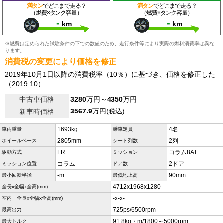
満タン
でどこまで走る？
満タン
でどこまで走る？
（燃費×タンク容量）
（燃費×タンク容量）
-
-
km
km
※燃費は定められた試験条件の下での数値のため、走行条件等により実際の燃料消費率は異な
ります。
消費税の変更により価格を修正
2019年10月1日以降の消費税率（10％）に基づき、価格を修正した
（2019.10）
中古車価格
3280
万円～
4350
万円
3567.9
万円(税込)
新車時価格
1693kg
4名
車両重量
乗車定員
2805mm
2列
ホイールベース
シート列数
FR
コラム8AT
駆動方式
ミッション
コラム
2ドア
ミッション位置
ドア数
-m
90mm
最小回転半径
最低地上高
4712x1968x1280
全長x全幅x全高(mm)
-x-x-
室内 全長x全幅x全高(mm)
725ps/6500rpm
最高出力
91.8kg・m/1800～5000rpm
最大トルク