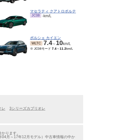
マセラティ クアトロポルテ
JC08
-km/L
ポルシェ カイエン
7.4
10
WLTC
～
km/L
※ JC08モード
7.4
～
11.2
km/L
オレ
3シリーズカブリオレ
分かります。
04月～17年12月モデル）中古車情報の中か