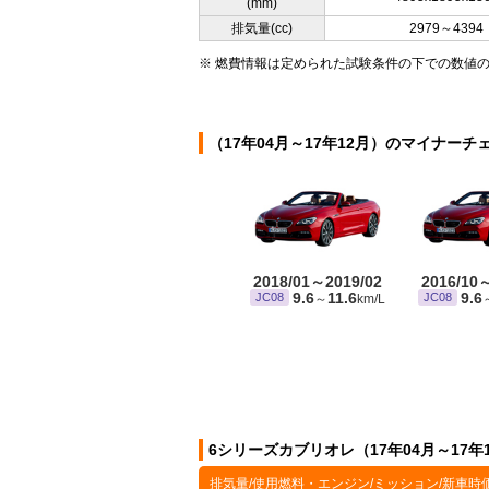
(mm)
排気量(cc)
2979～4394
※ 燃費情報は定められた試験条件の下での数値
（17年04月～17年12月）のマイナーチ
2018/01～2019/02
2016/10
9.6
11.6
9.6
JC08
JC08
～
km/L
6シリーズカブリオレ（17年04月～17
排気量/使用燃料・エンジン/ミッション/新車時