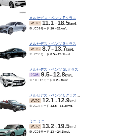
メルセデス・ベンツ Eクラス
11.1
18.5
WLTC
～
km/L
※ JC08モード
10
～
21
km/L
メルセデス・ベンツ Sクラス
8.7
13.7
WLTC
～
km/L
※ JC08モード
8.5
～
20.7
km/L
メルセデス・ベンツ SLクラス
9.5
12.8
JC08
～
km/L
04～2014/04
2013/08～2014/03
2012/08～2013/07
201
※ 10・15モード
5.2
～
9
km/L
.6
11.6
9.6
11.6
9.6
11.6
JC08
JC08
JC08
～
km/L
～
km/L
～
km/L
※ 10・15モード
12.2
km/L
※ 10・
メルセデス・ベンツ Cクラスカブリオレ
12.1
12.9
WLTC
～
km/L
※ JC08モード
13.5
～
14.3
km/L
ミニ ミニ
13.2
19.5
WLTC
～
km/L
※ JC08モード
13
～
24.2
km/L