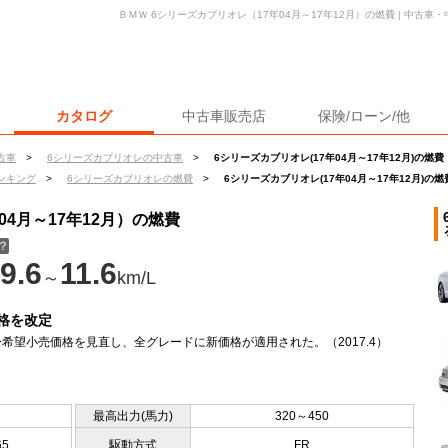
ＢＭＷ 6シリーズカブリオレ（17年04月～17年12月）の燃費 | 中古
カタログ
中古車販売店
保険/ローン/他
古車
>
6シリーズカブリオレの中古車
>
6シリーズカブリオレ(17年04月～17年12月)の燃費
ンキング
>
6シリーズカブリオレの燃費
>
6シリーズカブリオレ(17年04月～17年12月)の燃
04月～17年12月）の燃費
？
9.6
11.6
～
km/L
格を改定
希望小売価格を見直し、全グレードに新価格が適用された。（2017.4）
最高出力(馬力)
320～450
65
駆動方式
FR