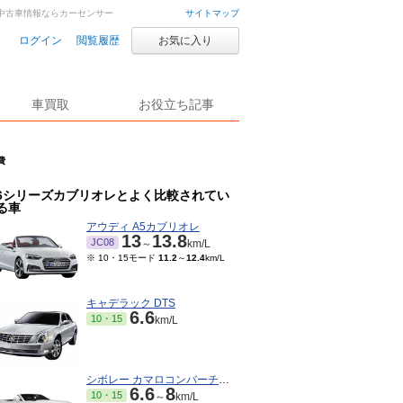
車・中古車情報ならカーセンサー
サイトマップ
ログイン
閲覧履歴
お気に入り
車買取
お役立ち記事
費
6シリーズカブリオレとよく比較されてい
る車
アウディ A5カブリオレ
13
13.8
JC08
～
km/L
※ 10・15モード
11.2
～
12.4
km/L
キャデラック DTS
6.6
10・15
km/L
シボレー カマロコンバーチブル
6.6
8
10・15
～
km/L