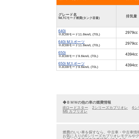
グレード名
排気量
WLTCモード燃費(タンク容量)
640i
2979cc
※JC08モード11.6km/L (70L)
640i Mスポーツ
2979cc
※JC08モード11.6km/L (70L)
650i
4394cc
※JC08モード9.6km/L (70L)
650i Mスポーツ
4394cc
※JC08モード9.6km/L (70L)
◆ＢＭＷの他の車の燃費情報
i8ロードスター
2シリーズカブリオレ
4シ
M6 カブリオレ
燃費のいい車を探すなら、中古車・中古車情報
お気に入りの6シリーズカブリオレモデルやグ