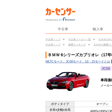
中古車
輸入車
中古車トップ
>
中古車メーカー一覧
>
ＢＭＷの中
中古車トップ
>
燃費ランキング
>
ＢＭＷの燃費ラ
ＢＭＷ 6シリーズカブリオレ（17年
WLTCモード、JC08モード、10・15モードとは
JC08
車両価
メーカー
ボディタイプ
オープン
全長x全幅x全高
4895x1895x13