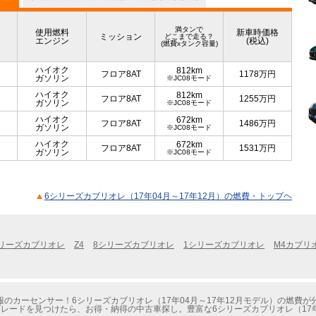
満タンで
使用燃料
新車時価格
ミッション
どこまで走る？
エンジン
(税込)
(燃費xタンク容量)
ハイオク
812km
フロア8AT
1178
万円
ガソリン
※JC08モード
ハイオク
812km
フロア8AT
1255
万円
ガソリン
※JC08モード
ハイオク
672km
フロア8AT
1486
万円
ガソリン
※JC08モード
ハイオク
672km
フロア8AT
1531
万円
ガソリン
※JC08モード
6シリーズカブリオレ（17年04月～17年12月）の燃費・トップヘ
リーズカブリオレ
Z4
8シリーズカブリオレ
1シリーズカブリオレ
M4カブリ
のカーセンサー！6シリーズカブリオレ（17年04月～17年12月モデル）の燃費が
レードを見つけたら、お得・納得の中古車探し。豊富な6シリーズカブリオレ（17年