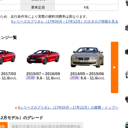
乗車定員
4名
のため、走行条件等により実際の燃料消費率は異なります。
6シリーズカブリオレ（17年04月～17年12月）のカタログ情報を見る
ェンジ一覧
▶
～2017/03
2015/07～2016/09
2014/05～2015/06
2014/
11.6
9.6
11.6
9.6
11.6
9
JC08
JC08
JC08
～
km/L
～
km/L
～
km/L
6シリーズカブリオレ（17年04月～17年12月）の燃費・トップヘ
年12月モデル）のグレード
価格
駆動方式/最大出力/過給器/生産期間/燃費性能