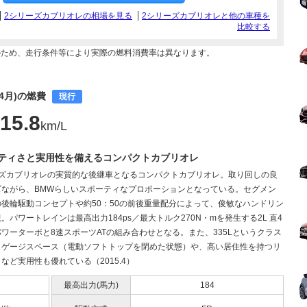
2シリーズカブリオレの相場を見る
2シリーズカブリオレと他の車種を
比較する
のため、走行条件等により実際の燃料消費率は異なります。
04月)の燃費
現行
15.8
km/L
ティさと実用性を備えるコンパクトカブリオレ
ーズカブリオレの実質的な後継車となるコンパクトカブリオレ。取り回しの良
ズながら、BMWらしいスポーティなプロポーションとなっている。セグメン
後輪駆動コンセプトや約50：50の前後重量配分によって、俊敏なハンドリン
。パワートレインは最高出力184ps／最大トルク270N・mを発生する2L 直4
ワーターボと8速スポーツATの組み合わせとなる。また、335Lというクラス
ラゲージスペース（電動ソフトトップを閉めた状態）や、高い居住性を持つリ
など実用性も優れている（2015.4）
最高出力(馬力)
184