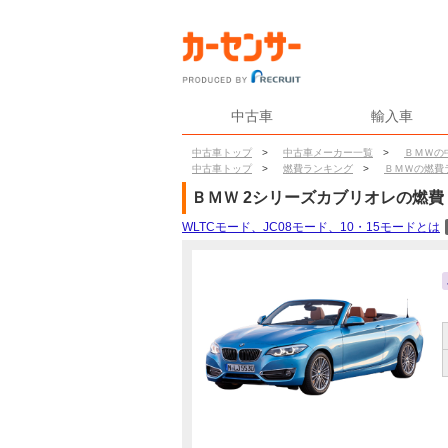
中古車
輸入車
中古車トップ
>
中古車メーカー一覧
>
ＢＭＷの
中古車トップ
>
燃費ランキング
>
ＢＭＷの燃費
ＢＭＷ
2シリーズカブリオレ
の燃費
WLTCモード、JC08モード、10・15モードとは