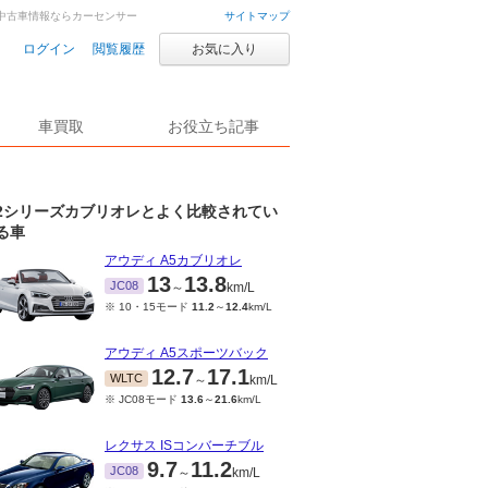
・中古車情報ならカーセンサー
サイトマップ
ログイン
閲覧履歴
お気に入り
車買取
お役立ち記事
2シリーズカブリオレとよく比較されてい
る車
アウディ A5カブリオレ
13
13.8
JC08
～
km/L
※ 10・15モード
11.2
～
12.4
km/L
アウディ A5スポーツバック
12.7
17.1
WLTC
～
km/L
※ JC08モード
13.6
～
21.6
km/L
レクサス ISコンバーチブル
9.7
11.2
JC08
～
km/L