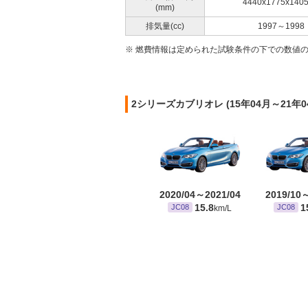
4440x1775x140
(mm)
排気量(cc)
1997～1998
※ 燃費情報は定められた試験条件の下での数値
2シリーズカブリオレ (15年04月～21
2020/04～2021/04
2019/10
15.8
1
JC08
JC08
km/L