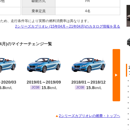
5/他
駆動方式
FR
乗車定員
4名
のため、走行条件等により実際の燃料消費率は異なります。
2シリーズカブリオレ (15年04月～21年04月)のカタログ情報を見る
年04月)のマイナーチェンジ一覧
▶
～2020/03
2019/01～2019/09
2018/01～2018/12
2017/
5.8
15.8
15.8
JC08
JC08
JC08
km/L
km/L
km/L
2シリーズカブリオレの燃費・トップヘ