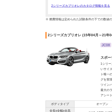
2シリーズカブリオレのカタログ情報を見る
※ 燃費情報は定められた試験条件の下での数値
2シリーズカブリオレ (15年04月～21年
JC08
スポー
1シリ
いサイ
ト唯一の
グを実現
ツインパ
最大の
アシート
ボディタイプ
オープン
全長x全幅x全高