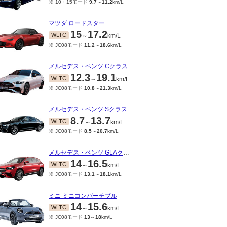
※ 10・15モード
9.7
～
11.2
km/L
マツダ ロードスター
15
17.2
WLTC
～
km/L
※ JC08モード
11.2
～
18.6
km/L
メルセデス・ベンツ Cクラス
12.3
19.1
WLTC
～
km/L
※ JC08モード
10.8
～
21.3
km/L
メルセデス・ベンツ Sクラス
8.7
13.7
WLTC
～
km/L
※ JC08モード
8.5
～
20.7
km/L
メルセデス・ベンツ GLAクラス
14
16.5
WLTC
～
km/L
※ JC08モード
13.1
～
18.1
km/L
ミニ ミニコンバーチブル
14
15.6
WLTC
～
km/L
※ JC08モード
13
～
18
km/L