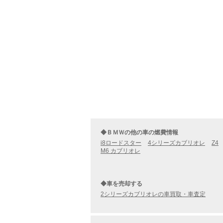
◆ＢＭＷの他の車の燃費情報
i8ロードスター
4シリーズカブリオレ
Z4
M6 カブリオレ
◆車を売却する
2シリーズカブリオレの車買取・車査定