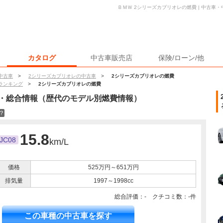
ＢＭＷ 2シリーズカブリオレの燃費 | 中古車
カタログ
中古車販売店
保険/ローン/他
中古車
>
2シリーズカブリオレの中古車
>
2シリーズカブリオレの燃費
ランキング
>
2シリーズカブリオレの燃費
・総合情報（歴代のモデル別燃費情報）
？
15.8
JC08
km/L
価格
525万円～651万円
排気量
1997～1998cc
総合評価：- クチコミ数：-件
この車種の中古車を探す