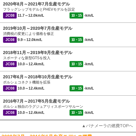
2020年8月～2021年7月生産モデル
フラッグシップモデルとPHEVモデルを設定
JC08
11.7～12.0km/L
10・15
-km/L
2019年10月～2020年7月生産モデル
消費税の変更により価格を修正
JC08
9.9～12.0km/L
10・15
-km/L
2018年11月～2019年9月生産モデル
スポーティな新型GTSを投入
JC08
10.0～12.4km/L
10・15
-km/L
2017年6月～2018年10月生産モデル
ポルシェコネクト機能を拡張
JC08
10.0～12.4km/L
10・15
-km/L
2016年7月～2017年5月生産モデル
ポルシェ独自のラグジュアリィスポーツサルーン
JC08
10.0～12.4km/L
10・15
-km/L
▲パナメーラの燃費TOPへ