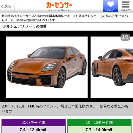
戻る
お気に入り
メニュー
新車時価格はメーカー発表当時の車両本体価格です。また基本情報など、その他の項目について
もメーカー発表時の情報に基いています。
ポルシェ パナメーラの燃費
1/3
23年(R5)11月、FMC時のフロント。写真は本国仕様の為、一部異なる場合があ
ります
JC08モード
10・15モード
7.4～12.4km/L
7.7～14.0km/L