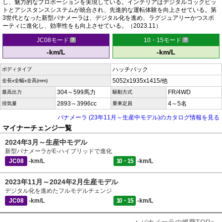
し、魅力的なプロポーションを実現している。インテリアはデジタルコックピッ
トとアシスタンスシステムが統合され、先進的な運転体験を向上させている。第
3世代となった新型パナメーラは、デジタル化を進め、ラグジュアリーかつスポ
ーティに進化し、効率性をも向上させている。（2023.11）
JC08モード
10・15モード
-km/L
-km/L
ハッチバック
ボディタイプ
5052x1935x1415/他
全長x全幅x全高(mm)
304～599馬力
FR/4WD
最高出力
駆動方式
2893～3996cc
4～5名
排気量
乗車定員
パナメーラ (23年11月～生産中モデル)のカタログ情報を見る
マイナーチェンジ一覧
2024年3月～生産中モデル
新型パナメーラがE-ハイブリッドで進化
JC08
-km/L
10・15
-km/L
2023年11月～2024年2月生産モデル
デジタル化を進めたフルモデルチェンジ
JC08
-km/L
10・15
-km/L