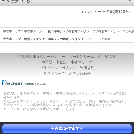
車を売却する
▲パナメーラの燃費TOPへ
中古車トップ
中古車メーカー一覧
ポルシェの中古車
パナメーラの中古車
パナメーラの燃
中古車トップ
燃費ランキング
ポルシェの燃費ランキング
パナメーラの燃費
中古車情報ならカーセンサー
カーセンサーエッジ・輸入車
車買取・車査定
中古車リース
プライバシーポリシー
利用規約
サイトマップ
お問い合わせ
燃費のいい車を探すなら、中古車・中古車情報のカーセンサー！パナメーラの燃費が
分かります。
お気に入りのパナメーラモデルやグレードを見つけたら、お得・納得の中古車探し。
豊富なパナメーラ中古車情報の中から様々な条件で中古車検索ができます。
カーセンサーはあなたの車選びをサポートします！
中古車を検索する