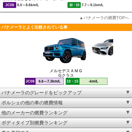
JC08
8.0～8.6km/L
10・15
7.7～9.1km/L
▲パナメーラの燃費TOPへ
パナメーラとよく比較されている車
メルセデスＡＭＧ
Gクラス
JC08
6.6～7.3km/L
10・15
-km/L
パナメーラのグレードをピックアップ
ポルシェの他の車の燃費情報
他のメーカーの燃費ランキング
ボディタイプ別燃費ランキング