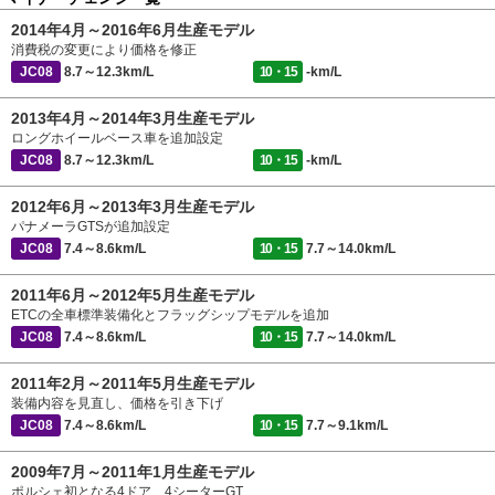
2014年4月～2016年6月生産モデル
消費税の変更により価格を修正
JC08
8.7～12.3km/L
10・15
-km/L
2013年4月～2014年3月生産モデル
ロングホイールベース車を追加設定
JC08
8.7～12.3km/L
10・15
-km/L
2012年6月～2013年3月生産モデル
パナメーラGTSが追加設定
JC08
7.4～8.6km/L
10・15
7.7～14.0km/L
2011年6月～2012年5月生産モデル
ETCの全車標準装備化とフラッグシップモデルを追加
JC08
7.4～8.6km/L
10・15
7.7～14.0km/L
2011年2月～2011年5月生産モデル
装備内容を見直し、価格を引き下げ
JC08
7.4～8.6km/L
10・15
7.7～9.1km/L
2009年7月～2011年1月生産モデル
ポルシェ初となる4ドア、4シーターGT