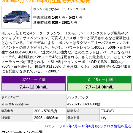
2009年7月～2016年6月生産モデルの燃費
ポルシェ初となる4ドア、4シーターGT
中古車価格
140
万円～
542
万円
新車時価格
929～2981
万円
ポルシェ初となる4シーターグランツーリスモ。アイドリングストップ機能やア
クティブエアサスペンション、可変式リアスポイラーが採用されるなど豪華仕様
となっている。このモデルにより、ポルシェはラグジュアリーパフォーマンスセ
グメントへの参入を宣言した。ただし、パワートレインは400ps／500N・mを発
生する4.8LのV8DOHC+7速のPDKと強力だ。このユニットは、ベースとなるパナ
メーラS、4輪駆動のパナメーラ4Sに採用される。さらに最上級モデルとしてパナ
メーラターボが用意される。4.8L V8はツインターボ、4WDで武装。500ps／
700N・mを発生し、最高時速は303km/hを達成。なおかつ燃費性能やCO2排出量
にも配慮がなされている。（2009.7）
JC08モード
10・15モード
7.4～12.3km/L
7.7～14.0km/L
ハッチバック
ボディタイプ
4970x1930x1408/他
全長x全幅x全高(mm)
300～570馬力
FR/4WD
最高出力
駆動方式
2995～4806cc
4名
排気量
乗車定員
パナメーラ (09年7月～16年6月)のカタログ情報を見る
マイナーチェンジ一覧