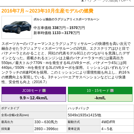
▲パナメーラの燃費TOPへ
2016年7月～2023年10月生産モデルの燃費
ポルシェ独自のラグジュアリィスポーツサルーン
中古車価格
338
万円～
1570
万円
新車時価格
1133～3179
万円
スポーツカーのパフォーマンスとラグジュアリィサルーンの快適性を高い次元で
融合させたラグジュアリィスポーツサルーンの2代目。エクステリアはひと目で
パナメーラとわかることと、同社の代表モデル911とのつながりを意識したデザ
インとなった。搭載されるエンジンは上級のパナメーラターボには最高出力
550ps／最大トルク770N・mを発生する4LのV8ターボ。パナメーラ4Sには同
440ps／550N・mを発生する3LのV6ターボを採用。ミッションはいずれもツイ
ンクラッチの8速PDKを採用。このミッションにより環境性能も向上し、約16％
の燃費向上を実現している。3チャンバーエアサスペンションなどにより快適
性、安全性も向上（2016.7）
JC08モード
10・15モード
9.9～12.4km/L
-km/L
ハッチバック
ボディタイプ
5049x1935x1415/他
全長x全幅x全高(mm)
330～630馬力
4WD/FR
最高出力
駆動方式
2893～3996cc
4～5名
排気量
乗車定員