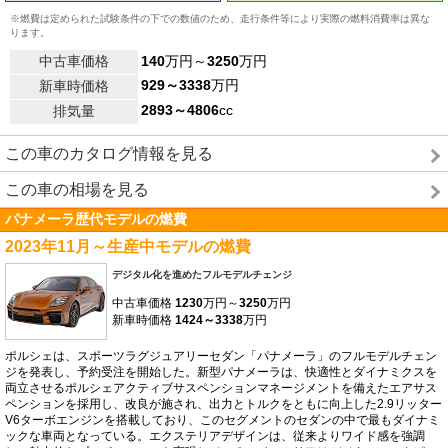
※燃費は定められた試験条件の下での数値のため、走行条件等により実際の燃料消費率は異な
ります。
中古車価格
140
万円～
3250
万円
929～3338
万円
新車時価格
2893～4806
cc
排気量
この車のカタログ情報を見る
この車の相場を見る
パナメーラ歴代モデルの燃費
2023年11月～生産中モデルの燃費
デジタル化を進めたフルモデルチェンジ
中古車価格
1230
万円～
3250
万円
新車時価格
1424～3338
万円
ポルシェは、スポーツラグジュアリーセダン「パナメーラ」のフルモデルチェン
ジを発表し、予約受注を開始した。新型パナメーラは、快適性とダイナミクスを
両立させるポルシェアクティブサスペンションマネージメントを備えたエアサス
ペンションを採用し、改良が施され、出力とトルクをともに向上した2.9リッター
V6ターボエンジンを搭載しており、このセグメントのセダンの中で最もダイナミ
ックな車両となっている。エクステリアデザインは、従来よりワイド感を強調