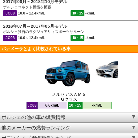
2017年06月～2018年10月モデル
ポルシェコネクト機能を拡張
JC08
10.0～12.4km/L
10・15
-km/L
2016年07月～2017年05月モデル
ポルシェ独自のラグジュアリィスポーツサルーン
JC08
10.0～12.4km/L
10・15
-km/L
パナメーラとよく比較されている車
メルセデスＡＭＧ
Gクラス
JC08
6.6km/L
10・15
-km/L
ポルシェの他の車の燃費情報
他のメーカーの燃費ランキング