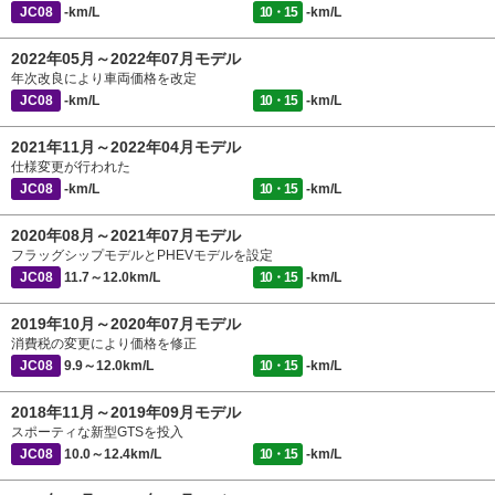
JC08
-km/L
10・15
-km/L
2022年05月～2022年07月モデル
年次改良により車両価格を改定
JC08
-km/L
10・15
-km/L
2021年11月～2022年04月モデル
仕様変更が行われた
JC08
-km/L
10・15
-km/L
2020年08月～2021年07月モデル
フラッグシップモデルとPHEVモデルを設定
JC08
11.7～12.0km/L
10・15
-km/L
2019年10月～2020年07月モデル
消費税の変更により価格を修正
JC08
9.9～12.0km/L
10・15
-km/L
2018年11月～2019年09月モデル
スポーティな新型GTSを投入
JC08
10.0～12.4km/L
10・15
-km/L