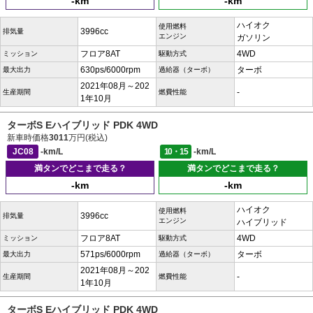
-km
-km
ハイオク
使用燃料
3996cc
排気量
エンジン
ガソリン
フロア8AT
4WD
ミッション
駆動方式
630ps/6000rpm
ターボ
最大出力
過給器（ターボ）
2021年08月～202
-
生産期間
燃費性能
1年10月
ターボS Eハイブリッド PDK 4WD
新車時価格
3011
万円(税込)
JC08
-km/L
10・15
-km/L
満タンでどこまで走る？
満タンでどこまで走る？
-km
-km
ハイオク
使用燃料
3996cc
排気量
エンジン
ハイブリッド
フロア8AT
4WD
ミッション
駆動方式
571ps/6000rpm
ターボ
最大出力
過給器（ターボ）
2021年08月～202
-
生産期間
燃費性能
1年10月
ターボS Eハイブリッド PDK 4WD