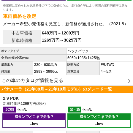
※燃費は定められた試験条件の下での数値のため、走行条件等により実際の燃料消費率は異な
ります。
車両価格を改定
メーカー希望小売価格を見直し、新価格が適用された。（2021.8）
中古車価格
648
万円～
1200
万円
1269
万円～
3025
万円
新車時価格
ハッチバック
ボディタイプ
5050x1935x1425/他
全長x全幅x全高(mm)
330～630馬力
FR/4WD
最高出力
駆動方式
2893～3996cc
4～5名
排気量
乗車定員
この車のカタログ情報を見る
パナメーラ（21年08月～21年10月モデル）のグレード一覧
2.9 PDK
新車時価格
1269
万円(税込)
JC08
-km/L
10・15
-km/L
満タンでどこまで走る？
満タンでどこまで走る？
-km
-km