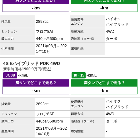
満タンでどこまで走る？
満タンでどこまで走る？
-km
-km
ハイオク
使用燃料
2893cc
排気量
エンジン
ハイブリッド
フロア8AT
4WD
ミッション
駆動方式
440ps/6600rpm
ターボ
最大出力
過給器（ターボ）
2021年08月～202
-
生産期間
燃費性能
1年10月
4S Eハイブリッド PDK 4WD
新車時価格
1900.9
万円(税込)
JC08
-km/L
10・15
-km/L
満タンでどこまで走る？
満タンでどこまで走る？
-km
-km
ハイオク
使用燃料
2893cc
排気量
エンジン
ハイブリッド
フロア8AT
4WD
ミッション
駆動方式
440ps/6600rpm
ターボ
最大出力
過給器（ターボ）
2021年08月～202
-
生産期間
燃費性能
1年10月