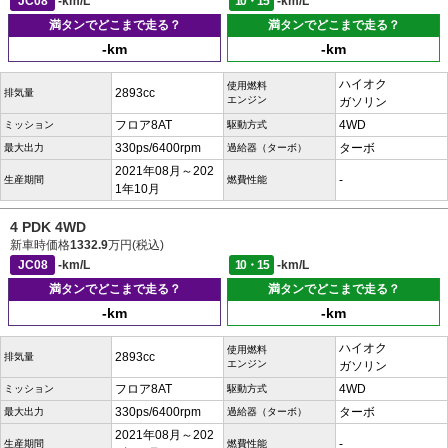
JC08
-km/L
10・15
-km/L
満タンでどこまで走る？
満タンでどこまで走る？
-km
-km
ハイオク
使用燃料
2893cc
排気量
エンジン
ガソリン
フロア8AT
4WD
ミッション
駆動方式
330ps/6400rpm
ターボ
最大出力
過給器（ターボ）
2021年08月～202
-
生産期間
燃費性能
1年10月
4 PDK 4WD
新車時価格
1332.9
万円(税込)
JC08
-km/L
10・15
-km/L
満タンでどこまで走る？
満タンでどこまで走る？
-km
-km
ハイオク
使用燃料
2893cc
排気量
エンジン
ガソリン
フロア8AT
4WD
ミッション
駆動方式
330ps/6400rpm
ターボ
最大出力
過給器（ターボ）
2021年08月～202
-
生産期間
燃費性能