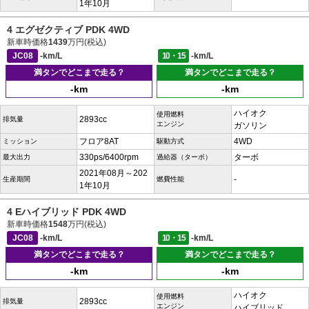
1年10月
4 エグゼクティブ PDK 4WD
新車時価格
1439
万円(税込)
JC08
-km/L
10・15
-km/L
満タンでどこまで走る？
満タンでどこまで走る？
-km
-km
ハイオク
使用燃料
2893cc
排気量
エンジン
ガソリン
フロア8AT
4WD
ミッション
駆動方式
330ps/6400rpm
ターボ
最大出力
過給器（ターボ）
2021年08月～202
-
生産期間
燃費性能
1年10月
4 Eハイブリッド PDK 4WD
新車時価格
1548
万円(税込)
JC08
-km/L
10・15
-km/L
満タンでどこまで走る？
満タンでどこまで走る？
-km
-km
ハイオク
使用燃料
2893cc
排気量
エンジン
ハイブリッド