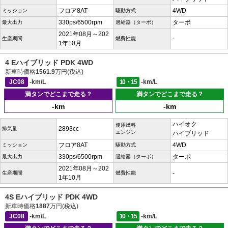
フロア8AT
4WD
ミッション
駆動方式
330ps/6500rpm
ターボ
最大出力
過給器（ターボ）
2021年08月～202
-
生産期間
燃費性能
1年10月
4 Eハイブリッド PDK 4WD
新車時価格
1561.9
万円(税込)
JC08
-km/L
10・15
-km/L
満タンでどこまで走る？
満タンでどこまで走る？
-km
-km
ハイオク
使用燃料
2893cc
排気量
エンジン
ハイブリッド
フロア8AT
4WD
ミッション
駆動方式
330ps/6500rpm
ターボ
最大出力
過給器（ターボ）
2021年08月～202
-
生産期間
燃費性能
1年10月
4S Eハイブリッド PDK 4WD
新車時価格
1887
万円(税込)
JC08
-km/L
10・15
-km/L