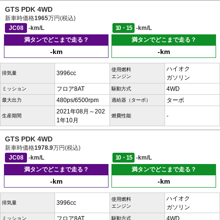
GTS PDK 4WD
新車時価格
1965
万円(税込)
JC08
-km/L
10・15
-km/L
満タンでどこまで走る？
満タンでどこまで走る？
-km
-km
ハイオク
使用燃料
3996cc
排気量
エンジン
ガソリン
フロア8AT
4WD
ミッション
駆動方式
480ps/6500rpm
ターボ
最大出力
過給器（ターボ）
2021年08月～202
-
生産期間
燃費性能
1年10月
GTS PDK 4WD
新車時価格
1978.9
万円(税込)
JC08
-km/L
10・15
-km/L
満タンでどこまで走る？
満タンでどこまで走る？
-km
-km
ハイオク
使用燃料
3996cc
排気量
エンジン
ガソリン
フロア8AT
4WD
ミッション
駆動方式