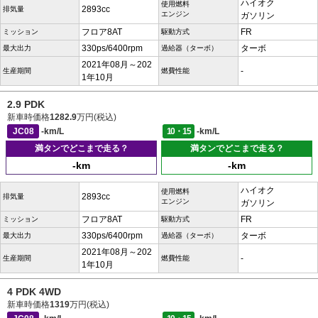
ハイオク
使用燃料
2893cc
排気量
エンジン
ガソリン
フロア8AT
FR
ミッション
駆動方式
330ps/6400rpm
ターボ
最大出力
過給器（ターボ）
2021年08月～202
-
生産期間
燃費性能
1年10月
2.9 PDK
新車時価格
1282.9
万円(税込)
JC08
-km/L
10・15
-km/L
満タンでどこまで走る？
満タンでどこまで走る？
-km
-km
ハイオク
使用燃料
2893cc
排気量
エンジン
ガソリン
フロア8AT
FR
ミッション
駆動方式
330ps/6400rpm
ターボ
最大出力
過給器（ターボ）
2021年08月～202
-
生産期間
燃費性能
1年10月
4 PDK 4WD
新車時価格
1319
万円(税込)