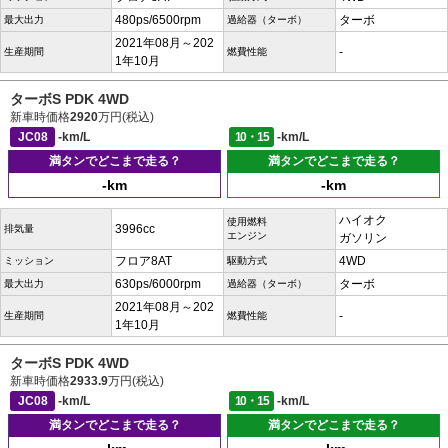
480ps/6500rpm
ターボ
最大出力
過給器（ターボ）
2021年08月～202
-
生産期間
燃費性能
1年10月
ターボS PDK 4WD
新車時価格
2920
万円(税込)
JC08
-km/L
10・15
-km/L
満タンでどこまで走る？
満タンでどこまで走る？
-km
-km
ハイオク
使用燃料
3996cc
排気量
エンジン
ガソリン
フロア8AT
4WD
ミッション
駆動方式
630ps/6000rpm
ターボ
最大出力
過給器（ターボ）
2021年08月～202
-
生産期間
燃費性能
1年10月
ターボS PDK 4WD
新車時価格
2933.9
万円(税込)
JC08
-km/L
10・15
-km/L
満タンでどこまで走る？
満タンでどこまで走る？