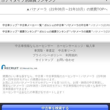
ボディタイプ別燃費ランキング
▲パナメーラ（21年08月～21年10月）の燃費TOPへ
中古車トップ
中古車メーカー一覧
ポルシェの中古車
パナメーラの中古車
パナメーラ(21年
中古車トップ
燃費ランキング
ポルシェの燃費ランキング
パナメーラの燃費
パナメーラ(21
中古車情報ならカーセンサー
カーセンサーエッジ・輸入車
車買取・車査定
中古車リース
プライバシーポリシー
利用規約
サイトマップ
お問い合わせ
燃費のいい車を探すなら、中古車・中古車情報のカーセンサー！パナメーラ（21年08
月～21年10月モデル）の燃費が分かります。
お気に入りのパナメーラモデルやグレードを見つけたら、お得・納得の中古車探し。
豊富なパナメーラ（21年08月～21年10月モデル）中古車情報の中から様々な条件で中
古車検索ができます。
カーセンサーはあなたの車選びをサポートします！
中古車を検索する