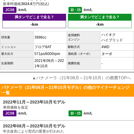
新車時価格
3024.9
万円(税込)
JC08
-km/L
10・15
-km/L
満タンでどこまで走る？
満タンでどこまで走る？
-km
-km
ハイオク
使用燃料
3996cc
排気量
エンジン
ハイブリッド
フロア8AT
4WD
ミッション
駆動方式
571ps/6000rpm
ターボ
最大出力
過給器（ターボ）
2021年08月～202
-
生産期間
燃費性能
1年10月
▲パナメーラ（21年08月～21年10月）の燃費TOPへ
パナメーラ（21年08月～21年10月モデル）の他のマイナーチェンジ
一覧
2022年11月～2023年10月モデル
車両価格を改定
JC08
-km/L
10・15
-km/L
2022年08月～2022年10月モデル
年次改良により型式の変更が行われた