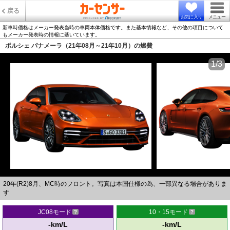
戻る
お気に入り
メニュー
新車時価格はメーカー発表当時の車両本体価格です。また基本情報など、その他の項目について
もメーカー発表時の情報に基いています。
ポルシェ パナメーラ（21年08月～21年10月）の燃費
1/3
20年(R2)8月、MC時のフロント。写真は本国仕様の為、一部異なる場合がありま
す
JC08モード
10・15モード
-km/L
-km/L