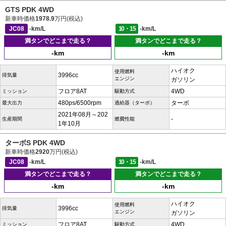
GTS PDK 4WD
新車時価格
1978.9
万円(税込)
JC08
-km/L
10・15
-km/L
満タンでどこまで走る？
満タンでどこまで走る？
-km
-km
ハイオク
使用燃料
3996cc
排気量
エンジン
ガソリン
フロア8AT
4WD
ミッション
駆動方式
480ps/6500rpm
ターボ
最大出力
過給器（ターボ）
2021年08月～202
-
生産期間
燃費性能
1年10月
ターボS PDK 4WD
新車時価格
2920
万円(税込)
JC08
-km/L
10・15
-km/L
満タンでどこまで走る？
満タンでどこまで走る？
-km
-km
ハイオク
使用燃料
3996cc
排気量
エンジン
ガソリン
フロア8AT
4WD
ミッション
駆動方式