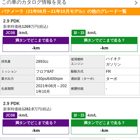
この車のカタログ情報を見る
パナメーラ（21年08月～21年10月モデル）の他のグレード一覧
2.9 PDK
新車時価格
1269
万円(税込)
JC08
-km/L
10・15
-km/L
満タンでどこまで走る？
満タンでどこまで走る？
-km
-km
ハイオク
使用燃料
2893cc
排気量
エンジン
ガソリン
フロア8AT
FR
ミッション
駆動方式
330ps/6400rpm
ターボ
最大出力
過給器（ターボ）
2021年08月～202
-
生産期間
燃費性能
1年10月
2.9 PDK
新車時価格
1282.9
万円(税込)
JC08
-km/L
10・15
-km/L
満タンでどこまで走る？
満タンでどこまで走る？
-km
-km