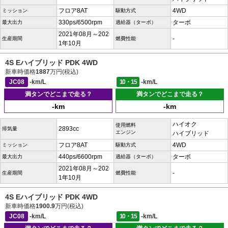
フロア8AT
4WD
ミッション
駆動方式
330ps/6500rpm
ターボ
最大出力
過給器（ターボ）
2021年08月～202
-
生産期間
燃費性能
1年10月
4S Eハイブリッド PDK 4WD
新車時価格
1887
万円(税込)
JC08
-km/L
10・15
-km/L
満タンでどこまで走る？
満タンでどこまで走る？
-km
-km
ハイオク
使用燃料
2893cc
排気量
エンジン
ハイブリッド
フロア8AT
4WD
ミッション
駆動方式
440ps/6600rpm
ターボ
最大出力
過給器（ターボ）
2021年08月～202
-
生産期間
燃費性能
1年10月
4S Eハイブリッド PDK 4WD
新車時価格
1900.9
万円(税込)
JC08
-km/L
10・15
-km/L