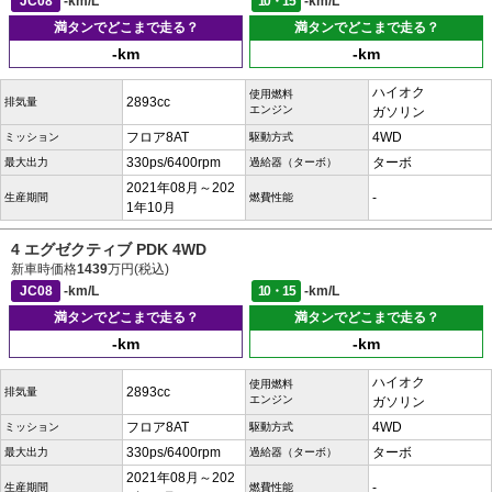
JC08
-km/L
10・15
-km/L
満タンでどこまで走る？
満タンでどこまで走る？
-km
-km
ハイオク
使用燃料
2893cc
排気量
エンジン
ガソリン
フロア8AT
4WD
ミッション
駆動方式
330ps/6400rpm
ターボ
最大出力
過給器（ターボ）
2021年08月～202
-
生産期間
燃費性能
1年10月
4 エグゼクティブ PDK 4WD
新車時価格
1439
万円(税込)
JC08
-km/L
10・15
-km/L
満タンでどこまで走る？
満タンでどこまで走る？
-km
-km
ハイオク
使用燃料
2893cc
排気量
エンジン
ガソリン
フロア8AT
4WD
ミッション
駆動方式
330ps/6400rpm
ターボ
最大出力
過給器（ターボ）
2021年08月～202
-
生産期間
燃費性能