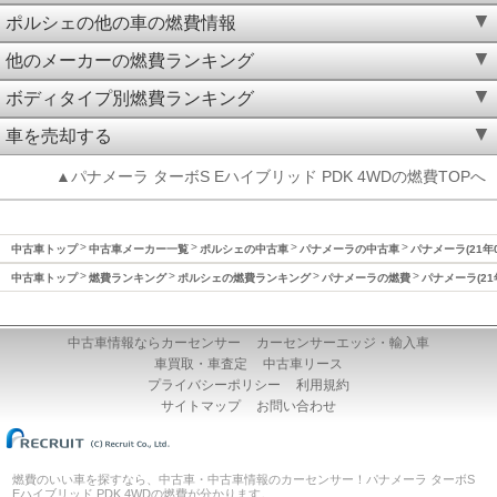
ポルシェの他の車の燃費情報
他のメーカーの燃費ランキング
ボディタイプ別燃費ランキング
車を売却する
▲パナメーラ ターボS Eハイブリッド PDK 4WDの燃費TOPへ
中古車トップ
中古車メーカー一覧
ポルシェの中古車
パナメーラの中古車
パナメーラ(21年
中古車トップ
燃費ランキング
ポルシェの燃費ランキング
パナメーラの燃費
パナメーラ(21
中古車情報ならカーセンサー
カーセンサーエッジ・輸入車
車買取・車査定
中古車リース
プライバシーポリシー
利用規約
サイトマップ
お問い合わせ
燃費のいい車を探すなら、中古車・中古車情報のカーセンサー！パナメーラ ターボS
Eハイブリッド PDK 4WDの燃費が分かります。