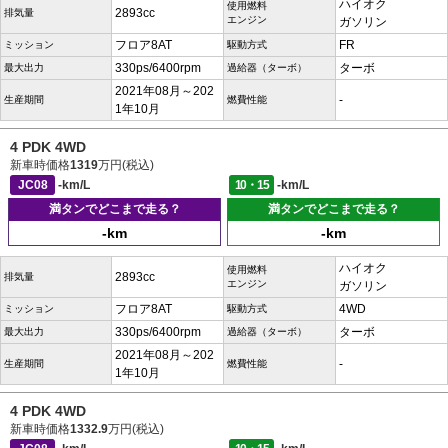
ハイオク
使用燃料
2893cc
排気量
エンジン
ガソリン
フロア8AT
FR
ミッション
駆動方式
330ps/6400rpm
ターボ
最大出力
過給器（ターボ）
2021年08月～202
-
生産期間
燃費性能
1年10月
4 PDK 4WD
新車時価格
1319
万円(税込)
JC08
-km/L
10・15
-km/L
満タンでどこまで走る？
満タンでどこまで走る？
-km
-km
ハイオク
使用燃料
2893cc
排気量
エンジン
ガソリン
フロア8AT
4WD
ミッション
駆動方式
330ps/6400rpm
ターボ
最大出力
過給器（ターボ）
2021年08月～202
-
生産期間
燃費性能
1年10月
4 PDK 4WD
新車時価格
1332.9
万円(税込)