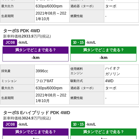
630ps/6000rpm
ターボ
最大出力
過給器（ターボ）
2021年08月～202
-
生産期間
燃費性能
1年10月
ターボS PDK 4WD
新車時価格
2933.9
万円(税込)
JC08
-km/L
10・15
-km/L
満タンでどこまで走る？
満タンでどこまで走る？
-km
-km
ハイオク
使用燃料
3996cc
排気量
エンジン
ガソリン
フロア8AT
4WD
ミッション
駆動方式
630ps/6000rpm
ターボ
最大出力
過給器（ターボ）
2021年08月～202
-
生産期間
燃費性能
1年10月
ターボS Eハイブリッド PDK 4WD
新車時価格
3024.9
万円(税込)
JC08
-km/L
10・15
-km/L
満タンでどこまで走る？
満タンでどこまで走る？