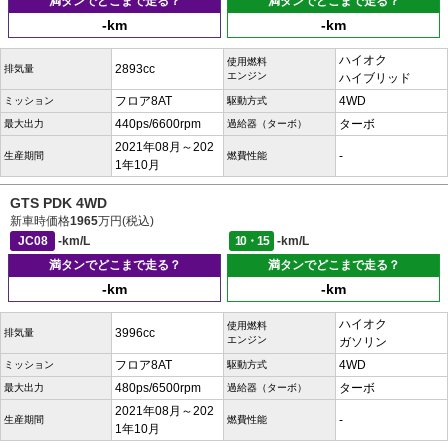
満タンでどこまで走る？
満タンでどこまで走る？
-km
-km
ハイオク
使用燃料
2893cc
排気量
エンジン
ハイブリッド
フロア8AT
4WD
ミッション
駆動方式
440ps/6600rpm
ターボ
最大出力
過給器（ターボ）
2021年08月～202
-
生産期間
燃費性能
1年10月
GTS PDK 4WD
新車時価格
1965
万円(税込)
JC08
-km/L
10・15
-km/L
満タンでどこまで走る？
満タンでどこまで走る？
-km
-km
ハイオク
使用燃料
3996cc
排気量
エンジン
ガソリン
フロア8AT
4WD
ミッション
駆動方式
480ps/6500rpm
ターボ
最大出力
過給器（ターボ）
2021年08月～202
-
生産期間
燃費性能
1年10月