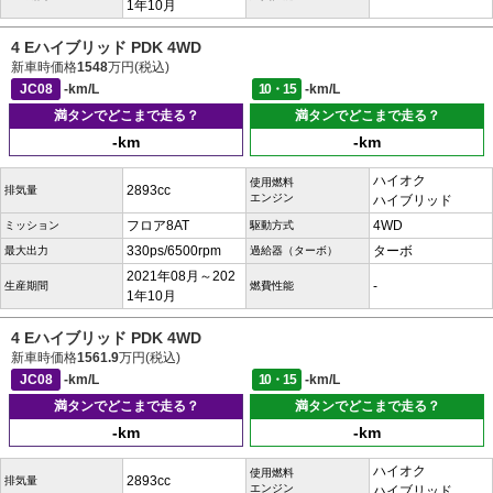
1年10月
4 Eハイブリッド PDK 4WD
新車時価格
1548
万円(税込)
JC08
-km/L
10・15
-km/L
満タンでどこまで走る？
満タンでどこまで走る？
-km
-km
ハイオク
使用燃料
2893cc
排気量
エンジン
ハイブリッド
フロア8AT
4WD
ミッション
駆動方式
330ps/6500rpm
ターボ
最大出力
過給器（ターボ）
2021年08月～202
-
生産期間
燃費性能
1年10月
4 Eハイブリッド PDK 4WD
新車時価格
1561.9
万円(税込)
JC08
-km/L
10・15
-km/L
満タンでどこまで走る？
満タンでどこまで走る？
-km
-km
ハイオク
使用燃料
2893cc
排気量
エンジン
ハイブリッド