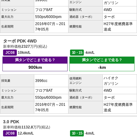
3996cc
エンジン
ガソリン
フロア8AT
4WD
ミッション
駆動方式
550ps/6000rpm
ターボ
最大出力
過給器（ターボ）
2016年07月～201
H27年度燃費基準
生産期間
燃費性能
7年05月
達成
ターボ PDK 4WD
新車時価格
2327
万円(税込)
JC08
10km/L
10・15
-km/L
満タンでどこまで走る？
満タンでどこまで走る？
900km
-km
ハイオク
使用燃料
3996cc
排気量
エンジン
ガソリン
フロア8AT
4WD
ミッション
駆動方式
550ps/6000rpm
ターボ
最大出力
過給器（ターボ）
2016年07月～201
H27年度燃費基準
生産期間
燃費性能
7年05月
達成
3.0 PDK
新車時価格
1132.8
万円(税込)
JC08
12.4km/L
10・15
-km/L