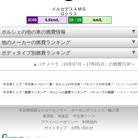
メルセデスＡＭＧ
Gクラス
JC08
6.6km/L
10・15
-km/L
ポルシェの他の車の燃費情報
他のメーカーの燃費ランキング
ボディタイプ別燃費ランキング
▲パナメーラ（16年07月～17年05月）の燃費TOPへ
中古車トップ
中古車メーカー一覧
ポルシェの中古車
パナメーラの中古車
パナメーラ(16年
中古車トップ
燃費ランキング
ポルシェの燃費ランキング
パナメーラの燃費
パナメーラ(16
中古車情報ならカーセンサー
カーセンサーエッジ・輸入車
車買取・車査定
中古車リース
プライバシーポリシー
利用規約
サイトマップ
お問い合わせ