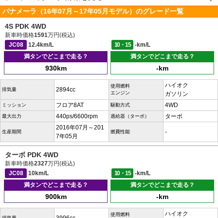
パナメーラ（16年07月～17年05月モデル）のグレード一覧
4S PDK 4WD
新車時価格
1591
万円(税込)
JC08
12.4km/L
10・15
-km/L
満タンでどこまで走る？
満タンでどこまで走る？
930km
-km
ハイオク
使用燃料
2894cc
排気量
エンジン
ガソリン
フロア8AT
4WD
ミッション
駆動方式
440ps/6600rpm
ターボ
最大出力
過給器（ターボ）
2016年07月～201
-
生産期間
燃費性能
7年05月
ターボ PDK 4WD
新車時価格
2327
万円(税込)
JC08
10km/L
10・15
-km/L
満タンでどこまで走る？
満タンでどこまで走る？
900km
-km
ハイオク
使用燃料
排気量