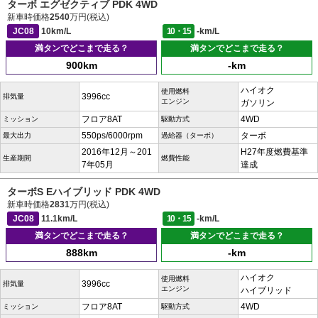
ターボ エグゼクティブ PDK 4WD
新車時価格
2540
万円(税込)
JC08
10km/L
10・15
-km/L
満タンでどこまで走る？
満タンでどこまで走る？
900km
-km
ハイオク
使用燃料
3996cc
排気量
エンジン
ガソリン
フロア8AT
4WD
ミッション
駆動方式
550ps/6000rpm
ターボ
最大出力
過給器（ターボ）
2016年12月～201
H27年度燃費基準
生産期間
燃費性能
7年05月
達成
ターボS Eハイブリッド PDK 4WD
新車時価格
2831
万円(税込)
JC08
11.1km/L
10・15
-km/L
満タンでどこまで走る？
満タンでどこまで走る？
888km
-km
ハイオク
使用燃料
3996cc
排気量
エンジン
ハイブリッド
フロア8AT
4WD
ミッション
駆動方式