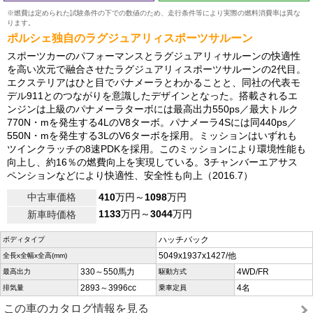
※燃費は定められた試験条件の下での数値のため、走行条件等により実際の燃料消費率は異な
ります。
ポルシェ独自のラグジュアリィスポーツサルーン
スポーツカーのパフォーマンスとラグジュアリィサルーンの快適性
を高い次元で融合させたラグジュアリィスポーツサルーンの2代目。
エクステリアはひと目でパナメーラとわかることと、同社の代表モ
デル911とのつながりを意識したデザインとなった。搭載されるエ
ンジンは上級のパナメーラターボには最高出力550ps／最大トルク
770N・mを発生する4LのV8ターボ。パナメーラ4Sには同440ps／
550N・mを発生する3LのV6ターボを採用。ミッションはいずれも
ツインクラッチの8速PDKを採用。このミッションにより環境性能も
向上し、約16％の燃費向上を実現している。3チャンバーエアサス
ペンションなどにより快適性、安全性も向上（2016.7）
中古車価格
410
万円～
1098
万円
1133
万円～
3044
万円
新車時価格
ハッチバック
ボディタイプ
5049x1937x1427/他
全長x全幅x全高(mm)
330～550馬力
4WD/FR
最高出力
駆動方式
2893～3996cc
4名
排気量
乗車定員
この車のカタログ情報を見る