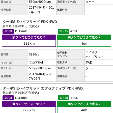
550ps/6000rpm
ターボ
最大出力
過給器（ターボ）
2017年04月～201
-
生産期間
燃費性能
7年05月
ターボS Eハイブリッド PDK 4WD
新車時価格
2831
万円(税込)
JC08
11.1km/L
10・15
-km/L
満タンでどこまで走る？
満タンでどこまで走る？
888km
-km
ハイオク
使用燃料
3996cc
排気量
エンジン
ハイブリッド
フロア8AT
4WD
ミッション
駆動方式
550ps/6000rpm
ターボ
最大出力
過給器（ターボ）
2017年04月～201
-
生産期間
燃費性能
7年05月
ターボS Eハイブリッド エグゼクティブ PDK 4WD
新車時価格
3044
万円(税込)
JC08
11.1km/L
10・15
-km/L
満タンでどこまで走る？
満タンでどこまで走る？
888km
-km