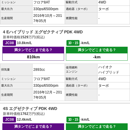
フロア8AT
4WD
ミッション
駆動方式
330ps/6500rpm
ターボ
最大出力
過給器（ターボ）
2016年10月～201
-
生産期間
燃費性能
7年05月
4 Eハイブリッド エグゼクティブ PDK 4WD
新車時価格
1529
万円(税込)
JC08
10.8km/L
10・15
-km/L
満タンでどこまで走る？
満タンでどこまで走る？
810km
-km
ハイオク
使用燃料
2893cc
排気量
エンジン
ハイブリッド
フロア8AT
4WD
ミッション
駆動方式
330ps/6500rpm
ターボ
最大出力
過給器（ターボ）
2016年12月～201
-
生産期間
燃費性能
7年05月
4S エグゼクティブ PDK 4WD
新車時価格
1762
万円(税込)
JC08
12.4km/L
10・15
-km/L
満タンでどこまで走る？
満タンでどこまで走る？