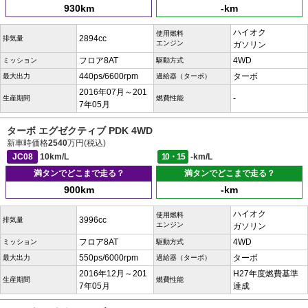
930km
-km
ハイオク
使用燃料
2894cc
排気量
エンジン
ガソリン
フロア8AT
4WD
ミッション
駆動方式
440ps/6600rpm
ターボ
最大出力
過給器（ターボ）
2016年07月～201
-
生産期間
燃費性能
7年05月
ターボ エグゼクティブ PDK 4WD
新車時価格
2540
万円(税込)
JC08
10km/L
10・15
-km/L
満タンでどこまで走る？
満タンでどこまで走る？
900km
-km
ハイオク
使用燃料
3996cc
排気量
エンジン
ガソリン
フロア8AT
4WD
ミッション
駆動方式
550ps/6000rpm
ターボ
最大出力
過給器（ターボ）
2016年12月～201
H27年度燃費基準
生産期間
燃費性能
7年05月
達成