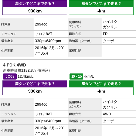
満タンでどこまで走る？
満タンでどこまで走る？
930km
-km
ハイオク
使用燃料
2994cc
排気量
エンジン
ガソリン
フロア8AT
FR
ミッション
駆動方式
330ps/6400rpm
ターボ
最大出力
過給器（ターボ）
2016年12月～201
-
生産期間
燃費性能
7年05月
4 PDK 4WD
新車時価格
1182.8
万円(税込)
JC08
12.4km/L
10・15
-km/L
満タンでどこまで走る？
満タンでどこまで走る？
930km
-km
ハイオク
使用燃料
2994cc
排気量
エンジン
ガソリン
フロア8AT
4WD
ミッション
駆動方式
330ps/6400rpm
ターボ
最大出力
過給器（ターボ）
2016年12月～201
-
生産期間
燃費性能
7年05月