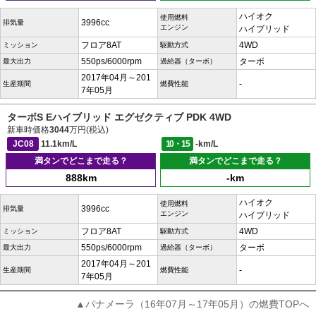
ハイオク
使用燃料
3996cc
排気量
エンジン
ハイブリッド
フロア8AT
4WD
ミッション
駆動方式
550ps/6000rpm
ターボ
最大出力
過給器（ターボ）
2017年04月～201
-
生産期間
燃費性能
7年05月
ターボS Eハイブリッド エグゼクティブ PDK 4WD
新車時価格
3044
万円(税込)
JC08
11.1km/L
10・15
-km/L
満タンでどこまで走る？
満タンでどこまで走る？
888km
-km
ハイオク
使用燃料
3996cc
排気量
エンジン
ハイブリッド
フロア8AT
4WD
ミッション
駆動方式
550ps/6000rpm
ターボ
最大出力
過給器（ターボ）
2017年04月～201
-
生産期間
燃費性能
7年05月
▲パナメーラ（16年07月～17年05月）の燃費TOPへ