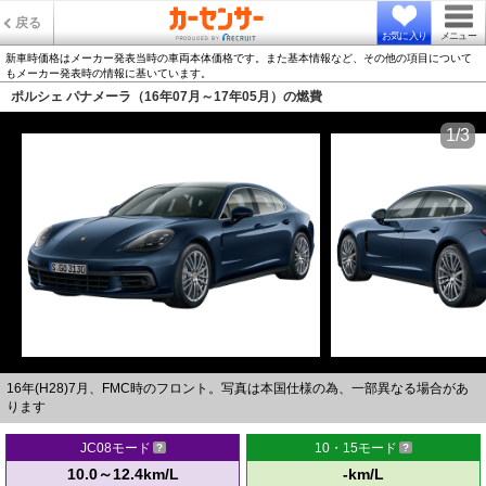
戻る
お気に入り
メニュー
新車時価格はメーカー発表当時の車両本体価格です。また基本情報など、その他の項目について
もメーカー発表時の情報に基いています。
ポルシェ パナメーラ（16年07月～17年05月）の燃費
1/3
16年(H28)7月、FMC時のフロント。写真は本国仕様の為、一部異なる場合があ
ります
JC08モード
10・15モード
10.0～12.4km/L
-km/L