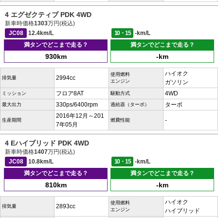
4 エグゼクティブ PDK 4WD
新車時価格
1303
万円(税込)
JC08
12.4km/L
10・15
-km/L
満タンでどこまで走る？
満タンでどこまで走る？
930km
-km
ハイオク
使用燃料
2994cc
排気量
エンジン
ガソリン
フロア8AT
4WD
ミッション
駆動方式
330ps/6400rpm
ターボ
最大出力
過給器（ターボ）
2016年12月～201
-
生産期間
燃費性能
7年05月
4 Eハイブリッド PDK 4WD
新車時価格
1407
万円(税込)
JC08
10.8km/L
10・15
-km/L
満タンでどこまで走る？
満タンでどこまで走る？
810km
-km
ハイオク
使用燃料
2893cc
排気量
エンジン
ハイブリッド