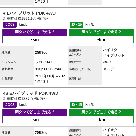
1年10月
4 Eハイブリッド PDK 4WD
新車時価格
1561.9
万円(税込)
JC08
-km/L
10・15
-km/L
満タンでどこまで走る？
満タンでどこまで走る？
-km
-km
ハイオク
使用燃料
2893cc
排気量
エンジン
ハイブリッド
フロア8AT
4WD
ミッション
駆動方式
330ps/6500rpm
ターボ
最大出力
過給器（ターボ）
2021年08月～202
-
生産期間
燃費性能
1年10月
4S Eハイブリッド PDK 4WD
新車時価格
1887
万円(税込)
JC08
-km/L
10・15
-km/L
満タンでどこまで走る？
満タンでどこまで走る？
-km
-km
ハイオク
使用燃料
2893cc
排気量
エンジン
ハイブリッド