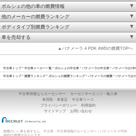
ポルシェの他の車の燃費情報
他のメーカーの燃費ランキング
ボディタイプ別燃費ランキング
車を売却する
▲パナメーラ 4 PDK 4WDの燃費TOPへ
中古車トップ
中古車メーカー一覧
ポルシェの中古車
パナメーラの中古車
パナメーラ(21年
中古車トップ
燃費ランキング
ポルシェの燃費ランキング
パナメーラの燃費
パナメーラ(21
中古車情報ならカーセンサー
カーセンサーエッジ・輸入車
車買取・車査定
中古車リース
プライバシーポリシー
利用規約
サイトマップ
お問い合わせ
燃費のいい車を探すなら、中古車・中古車情報のカーセンサー！パナメーラ 4 PDK
4WDの燃費が分かります。