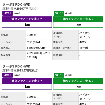
ターボS PDK 4WD
新車時価格
2920
万円(税込)
JC08
-km/L
10・15
-km/L
満タンでどこまで走る？
満タンでどこまで走る？
-km
-km
ハイオク
使用燃料
3996cc
排気量
エンジン
ガソリン
フロア8AT
4WD
ミッション
駆動方式
630ps/6000rpm
ターボ
最大出力
過給器（ターボ）
2021年08月～202
-
生産期間
燃費性能
1年10月
ターボS PDK 4WD
新車時価格
2933.9
万円(税込)
JC08
-km/L
10・15
-km/L
満タンでどこまで走る？
満タンでどこまで走る？
-km
-km
ハイオク
使用燃料
3996cc
排気量
エンジン
ガソリン
フロア8AT
4WD
ミッション
駆動方式