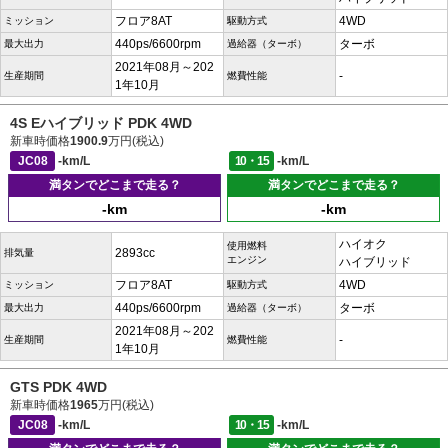
フロア8AT
4WD
ミッション
駆動方式
440ps/6600rpm
ターボ
最大出力
過給器（ターボ）
2021年08月～202
-
生産期間
燃費性能
1年10月
4S Eハイブリッド PDK 4WD
新車時価格
1900.9
万円(税込)
JC08
-km/L
10・15
-km/L
満タンでどこまで走る？
満タンでどこまで走る？
-km
-km
ハイオク
使用燃料
2893cc
排気量
エンジン
ハイブリッド
フロア8AT
4WD
ミッション
駆動方式
440ps/6600rpm
ターボ
最大出力
過給器（ターボ）
2021年08月～202
-
生産期間
燃費性能
1年10月
GTS PDK 4WD
新車時価格
1965
万円(税込)
JC08
-km/L
10・15
-km/L