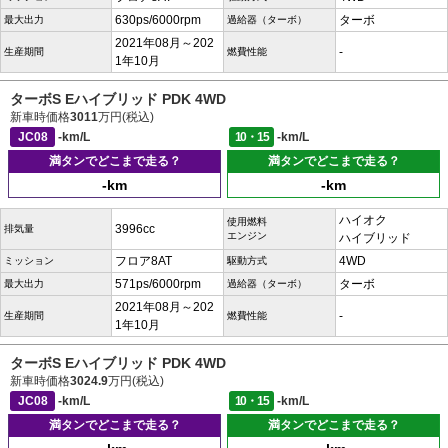
630ps/6000rpm
ターボ
最大出力
過給器（ターボ）
2021年08月～202
-
生産期間
燃費性能
1年10月
ターボS Eハイブリッド PDK 4WD
新車時価格
3011
万円(税込)
JC08
-km/L
10・15
-km/L
満タンでどこまで走る？
満タンでどこまで走る？
-km
-km
ハイオク
使用燃料
3996cc
排気量
エンジン
ハイブリッド
フロア8AT
4WD
ミッション
駆動方式
571ps/6000rpm
ターボ
最大出力
過給器（ターボ）
2021年08月～202
-
生産期間
燃費性能
1年10月
ターボS Eハイブリッド PDK 4WD
新車時価格
3024.9
万円(税込)
JC08
-km/L
10・15
-km/L
満タンでどこまで走る？
満タンでどこまで走る？