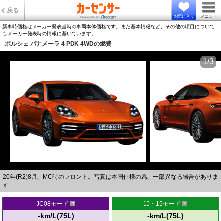
戻る
お気に入り
メニュー
新車時価格はメーカー発表当時の車両本体価格です。また基本情報など、その他の項目について
もメーカー発表時の情報に基いています。
ポルシェ パナメーラ 4 PDK 4WDの燃費
1/3
20年(R2)8月、MC時のフロント。写真は本国仕様の為、一部異なる場合がありま
す
JC08モード
10・15モード
-km/L(75L)
-km/L(75L)