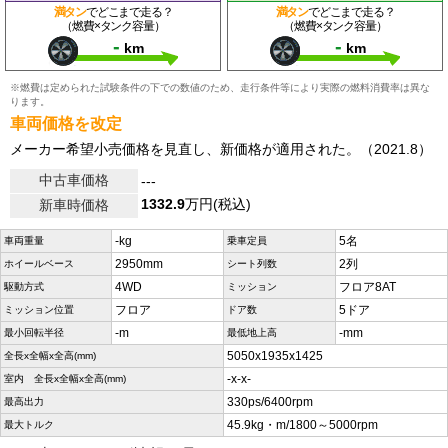
満タン
でどこまで走る？
満タン
でどこまで走る？
（燃費×タンク容量）
（燃費×タンク容量）
-
-
km
km
※燃費は定められた試験条件の下での数値のため、走行条件等により実際の燃料消費率は異な
ります。
車両価格を改定
メーカー希望小売価格を見直し、新価格が適用された。（2021.8）
中古車価格
---
1332.9
万円(税込)
新車時価格
-kg
5名
車両重量
乗車定員
2950mm
2列
ホイールベース
シート列数
4WD
フロア8AT
駆動方式
ミッション
フロア
5ドア
ミッション位置
ドア数
-m
-mm
最小回転半径
最低地上高
5050x1935x1425
全長x全幅x全高(mm)
-x-x-
室内 全長x全幅x全高(mm)
330ps/6400rpm
最高出力
45.9kg・m/1800～5000rpm
最大トルク