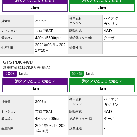
満タンでどこまで走る？
満タンでどこまで走る？
-km
-km
ハイオク
使用燃料
3996cc
排気量
エンジン
ガソリン
フロア8AT
4WD
ミッション
駆動方式
480ps/6500rpm
ターボ
最大出力
過給器（ターボ）
2021年08月～202
-
生産期間
燃費性能
1年10月
GTS PDK 4WD
新車時価格
1978.9
万円(税込)
JC08
-km/L
10・15
-km/L
満タンでどこまで走る？
満タンでどこまで走る？
-km
-km
ハイオク
使用燃料
3996cc
排気量
エンジン
ガソリン
フロア8AT
4WD
ミッション
駆動方式
480ps/6500rpm
ターボ
最大出力
過給器（ターボ）
2021年08月～202
-
生産期間
燃費性能
1年10月