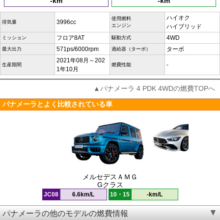
-km
-km
ハイオク
使用燃料
3996cc
排気量
エンジン
ハイブリッド
フロア8AT
4WD
ミッション
駆動方式
571ps/6000rpm
ターボ
最大出力
過給器（ターボ）
2021年08月～202
-
生産期間
燃費性能
1年10月
▲パナメーラ 4 PDK 4WDの燃費TOPへ
パナメーラとよく比較されている車
メルセデスＡＭＧ
Gクラス
JC08
6.6km/L
10・15
-km/L
パナメーラの他のモデルの燃費情報