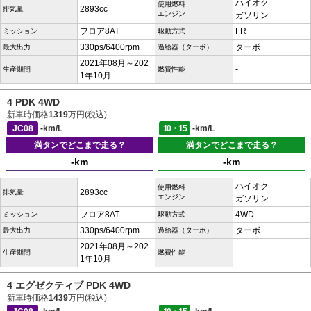
ハイオク
使用燃料
2893cc
排気量
エンジン
ガソリン
フロア8AT
FR
ミッション
駆動方式
330ps/6400rpm
ターボ
最大出力
過給器（ターボ）
2021年08月～202
-
生産期間
燃費性能
1年10月
4 PDK 4WD
新車時価格
1319
万円(税込)
JC08
-km/L
10・15
-km/L
満タンでどこまで走る？
満タンでどこまで走る？
-km
-km
ハイオク
使用燃料
2893cc
排気量
エンジン
ガソリン
フロア8AT
4WD
ミッション
駆動方式
330ps/6400rpm
ターボ
最大出力
過給器（ターボ）
2021年08月～202
-
生産期間
燃費性能
1年10月
4 エグゼクティブ PDK 4WD
新車時価格
1439
万円(税込)