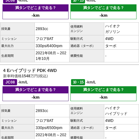
JC08
-km/L
10・15
-km/L
満タンでどこまで走る？
満タンでどこまで走る？
-km
-km
ハイオク
使用燃料
2893cc
排気量
エンジン
ガソリン
フロア8AT
4WD
ミッション
駆動方式
330ps/6400rpm
ターボ
最大出力
過給器（ターボ）
2021年08月～202
-
生産期間
燃費性能
1年10月
4 Eハイブリッド PDK 4WD
新車時価格
1548
万円(税込)
JC08
-km/L
10・15
-km/L
満タンでどこまで走る？
満タンでどこまで走る？
-km
-km
ハイオク
使用燃料
2893cc
排気量
エンジン
ハイブリッド
フロア8AT
4WD
ミッション
駆動方式
330ps/6500rpm
ターボ
最大出力
過給器（ターボ）
2021年08月～202
-
生産期間
燃費性能