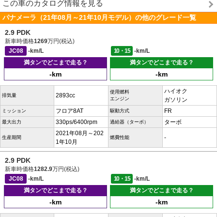
この車のカタログ情報を見る
パナメーラ（21年08月～21年10月モデル）の他のグレード一覧
2.9 PDK
新車時価格
1269
万円(税込)
JC08
-km/L
10・15
-km/L
満タンでどこまで走る？
満タンでどこまで走る？
-km
-km
ハイオク
使用燃料
2893cc
排気量
エンジン
ガソリン
フロア8AT
FR
ミッション
駆動方式
330ps/6400rpm
ターボ
最大出力
過給器（ターボ）
2021年08月～202
-
生産期間
燃費性能
1年10月
2.9 PDK
新車時価格
1282.9
万円(税込)
JC08
-km/L
10・15
-km/L
満タンでどこまで走る？
満タンでどこまで走る？
-km
-km