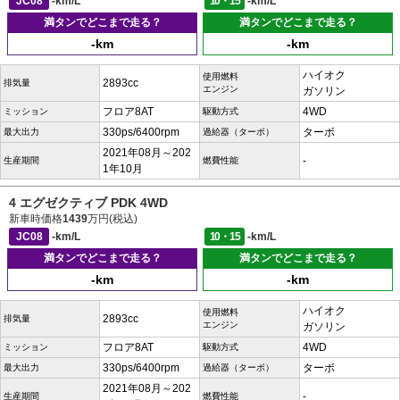
JC08
-km/L
10・15
-km/L
満タンでどこまで走る？
満タンでどこまで走る？
-km
-km
ハイオク
使用燃料
2893cc
排気量
エンジン
ガソリン
フロア8AT
4WD
ミッション
駆動方式
330ps/6400rpm
ターボ
最大出力
過給器（ターボ）
2021年08月～202
-
生産期間
燃費性能
1年10月
4 エグゼクティブ PDK 4WD
新車時価格
1439
万円(税込)
JC08
-km/L
10・15
-km/L
満タンでどこまで走る？
満タンでどこまで走る？
-km
-km
ハイオク
使用燃料
2893cc
排気量
エンジン
ガソリン
フロア8AT
4WD
ミッション
駆動方式
330ps/6400rpm
ターボ
最大出力
過給器（ターボ）
2021年08月～202
-
生産期間
燃費性能