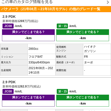
この車のカタログ情報を見る
パナメーラ（21年08月～21年10月モデル）の他のグレード一覧
2.9 PDK
新車時価格
1269
万円(税込)
JC08
-km/L
10・15
-km/L
満タンでどこまで走る？
満タンでどこまで走る？
-km
-km
ハイオク
使用燃料
2893cc
排気量
エンジン
ガソリン
フロア8AT
FR
ミッション
駆動方式
330ps/6400rpm
ターボ
最大出力
過給器（ターボ）
2021年08月～202
-
生産期間
燃費性能
1年10月
2.9 PDK
新車時価格
1282.9
万円(税込)
JC08
-km/L
10・15
-km/L
満タンでどこまで走る？
満タンでどこまで走る？
-km
-km