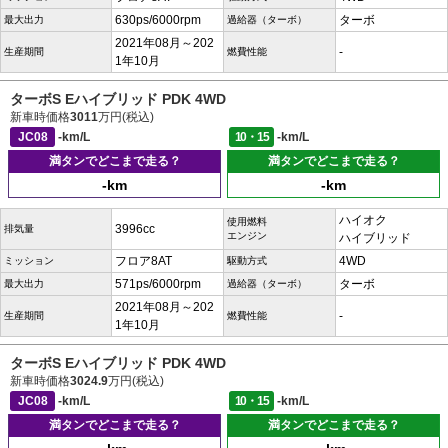
630ps/6000rpm
ターボ
最大出力
過給器（ターボ）
2021年08月～202
-
生産期間
燃費性能
1年10月
ターボS Eハイブリッド PDK 4WD
新車時価格
3011
万円(税込)
JC08
-km/L
10・15
-km/L
満タンでどこまで走る？
満タンでどこまで走る？
-km
-km
ハイオク
使用燃料
3996cc
排気量
エンジン
ハイブリッド
フロア8AT
4WD
ミッション
駆動方式
571ps/6000rpm
ターボ
最大出力
過給器（ターボ）
2021年08月～202
-
生産期間
燃費性能
1年10月
ターボS Eハイブリッド PDK 4WD
新車時価格
3024.9
万円(税込)
JC08
-km/L
10・15
-km/L
満タンでどこまで走る？
満タンでどこまで走る？