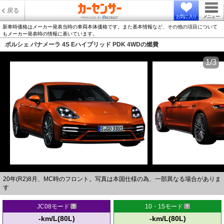
戻る
お気に入り
メニュー
新車時価格はメーカー発表当時の車両本体価格です。また基本情報など、その他の項目について
もメーカー発表時の情報に基いています。
ポルシェ パナメーラ 4S Eハイブリッド PDK 4WDの燃費
1/3
20年(R2)8月、MC時のフロント。写真は本国仕様の為、一部異なる場合がありま
す
JC08モード
10・15モード
-km/L(80L)
-km/L(80L)