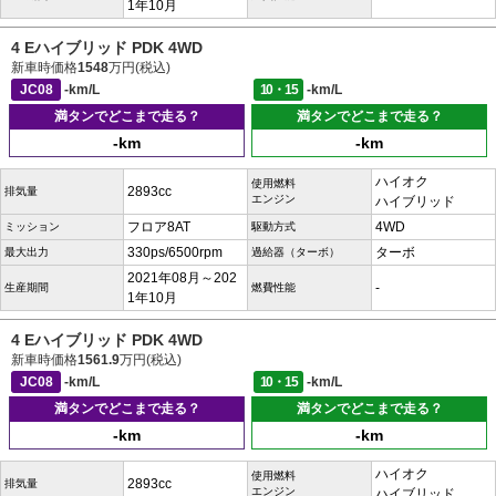
1年10月
4 Eハイブリッド PDK 4WD
新車時価格
1548
万円(税込)
JC08
-km/L
10・15
-km/L
満タンでどこまで走る？
満タンでどこまで走る？
-km
-km
ハイオク
使用燃料
2893cc
排気量
エンジン
ハイブリッド
フロア8AT
4WD
ミッション
駆動方式
330ps/6500rpm
ターボ
最大出力
過給器（ターボ）
2021年08月～202
-
生産期間
燃費性能
1年10月
4 Eハイブリッド PDK 4WD
新車時価格
1561.9
万円(税込)
JC08
-km/L
10・15
-km/L
満タンでどこまで走る？
満タンでどこまで走る？
-km
-km
ハイオク
使用燃料
2893cc
排気量
エンジン
ハイブリッド