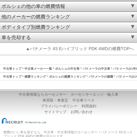
ポルシェの他の車の燃費情報
他のメーカーの燃費ランキング
ボディタイプ別燃費ランキング
車を売却する
▲パナメーラ 4S Eハイブリッド PDK 4WDの燃費TOPへ
中古車トップ
中古車メーカー一覧
ポルシェの中古車
パナメーラの中古車
パナメーラ(21年
中古車トップ
燃費ランキング
ポルシェの燃費ランキング
パナメーラの燃費
パナメーラ(21
中古車情報ならカーセンサー
カーセンサーエッジ・輸入車
車買取・車査定
中古車リース
プライバシーポリシー
利用規約
サイトマップ
お問い合わせ
燃費のいい車を探すなら、中古車・中古車情報のカーセンサー！パナメーラ 4S Eハイ
ブリッド PDK 4WDの燃費が分かります。