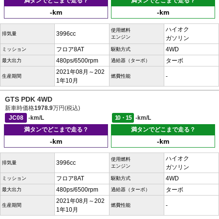
満タンでどこまで走る？
満タンでどこまで走る？
-km
-km
ハイオク
使用燃料
3996cc
排気量
エンジン
ガソリン
フロア8AT
4WD
ミッション
駆動方式
480ps/6500rpm
ターボ
最大出力
過給器（ターボ）
2021年08月～202
-
生産期間
燃費性能
1年10月
GTS PDK 4WD
新車時価格
1978.9
万円(税込)
JC08
-km/L
10・15
-km/L
満タンでどこまで走る？
満タンでどこまで走る？
-km
-km
ハイオク
使用燃料
3996cc
排気量
エンジン
ガソリン
フロア8AT
4WD
ミッション
駆動方式
480ps/6500rpm
ターボ
最大出力
過給器（ターボ）
2021年08月～202
-
生産期間
燃費性能
1年10月