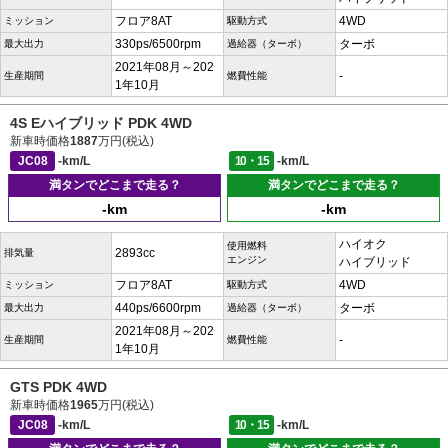
フロア8AT
4WD
ミッション
駆動方式
330ps/6500rpm
ターボ
最大出力
過給器（ターボ）
2021年08月～202
-
生産期間
燃費性能
1年10月
4S Eハイブリッド PDK 4WD
新車時価格
1887
万円(税込)
JC08
-km/L
10・15
-km/L
満タンでどこまで走る？
満タンでどこまで走る？
-km
-km
ハイオク
使用燃料
2893cc
排気量
エンジン
ハイブリッド
フロア8AT
4WD
ミッション
駆動方式
440ps/6600rpm
ターボ
最大出力
過給器（ターボ）
2021年08月～202
-
生産期間
燃費性能
1年10月
GTS PDK 4WD
新車時価格
1965
万円(税込)
JC08
-km/L
10・15
-km/L