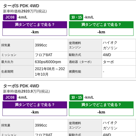
ターボS PDK 4WD
新車時価格
2920
万円(税込)
JC08
-km/L
10・15
-km/L
満タンでどこまで走る？
満タンでどこまで走る？
-km
-km
ハイオク
使用燃料
3996cc
排気量
エンジン
ガソリン
フロア8AT
4WD
ミッション
駆動方式
630ps/6000rpm
ターボ
最大出力
過給器（ターボ）
2021年08月～202
-
生産期間
燃費性能
1年10月
ターボS PDK 4WD
新車時価格
2933.9
万円(税込)
JC08
-km/L
10・15
-km/L
満タンでどこまで走る？
満タンでどこまで走る？
-km
-km
ハイオク
使用燃料
3996cc
排気量
エンジン
ガソリン
フロア8AT
4WD
ミッション
駆動方式