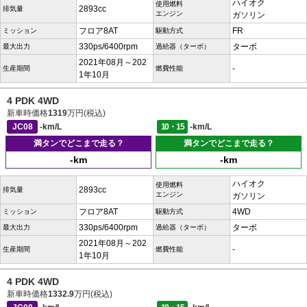
ハイオク
使用燃料
2893cc
排気量
エンジン
ガソリン
フロア8AT
FR
ミッション
駆動方式
330ps/6400rpm
ターボ
最大出力
過給器（ターボ）
2021年08月～202
-
生産期間
燃費性能
1年10月
4 PDK 4WD
新車時価格
1319
万円(税込)
JC08
-km/L
10・15
-km/L
満タンでどこまで走る？
満タンでどこまで走る？
-km
-km
ハイオク
使用燃料
2893cc
排気量
エンジン
ガソリン
フロア8AT
4WD
ミッション
駆動方式
330ps/6400rpm
ターボ
最大出力
過給器（ターボ）
2021年08月～202
-
生産期間
燃費性能
1年10月
4 PDK 4WD
新車時価格
1332.9
万円(税込)