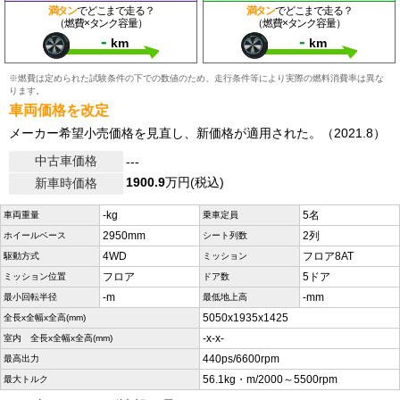
満タン
でどこまで走る？
満タン
でどこまで走る？
（燃費×タンク容量）
（燃費×タンク容量）
-
-
km
km
※燃費は定められた試験条件の下での数値のため、走行条件等により実際の燃料消費率は異な
ります。
車両価格を改定
メーカー希望小売価格を見直し、新価格が適用された。（2021.8）
中古車価格
---
1900.9
万円(税込)
新車時価格
-kg
5名
車両重量
乗車定員
2950mm
2列
ホイールベース
シート列数
4WD
フロア8AT
駆動方式
ミッション
フロア
5ドア
ミッション位置
ドア数
-m
-mm
最小回転半径
最低地上高
5050x1935x1425
全長x全幅x全高(mm)
-x-x-
室内 全長x全幅x全高(mm)
440ps/6600rpm
最高出力
56.1kg・m/2000～5500rpm
最大トルク