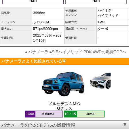
-km
-km
ハイオク
使用燃料
3996cc
排気量
エンジン
ハイブリッド
フロア8AT
4WD
ミッション
駆動方式
571ps/6000rpm
ターボ
最大出力
過給器（ターボ）
2021年08月～202
-
生産期間
燃費性能
1年10月
▲パナメーラ 4S Eハイブリッド PDK 4WDの燃費TOPへ
パナメーラとよく比較されている車
メルセデスＡＭＧ
Gクラス
JC08
6.6km/L
10・15
-km/L
パナメーラの他のモデルの燃費情報