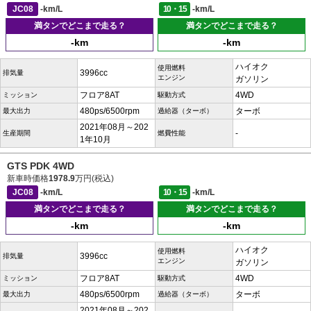
JC08
-km/L
10・15
-km/L
満タンでどこまで走る？
満タンでどこまで走る？
-km
-km
ハイオク
使用燃料
3996cc
排気量
エンジン
ガソリン
フロア8AT
4WD
ミッション
駆動方式
480ps/6500rpm
ターボ
最大出力
過給器（ターボ）
2021年08月～202
-
生産期間
燃費性能
1年10月
GTS PDK 4WD
新車時価格
1978.9
万円(税込)
JC08
-km/L
10・15
-km/L
満タンでどこまで走る？
満タンでどこまで走る？
-km
-km
ハイオク
使用燃料
3996cc
排気量
エンジン
ガソリン
フロア8AT
4WD
ミッション
駆動方式
480ps/6500rpm
ターボ
最大出力
過給器（ターボ）
2021年08月～202