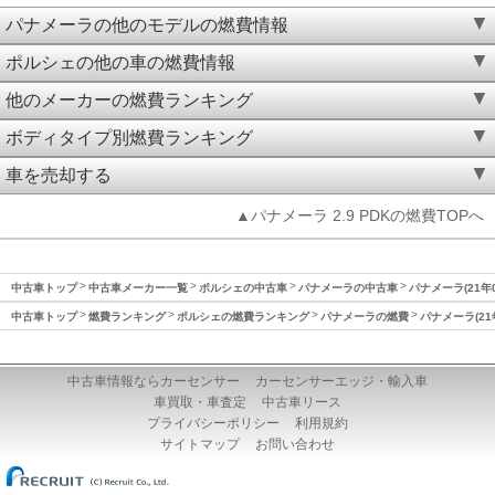
パナメーラの他のモデルの燃費情報
ポルシェの他の車の燃費情報
他のメーカーの燃費ランキング
ボディタイプ別燃費ランキング
車を売却する
▲パナメーラ 2.9 PDKの燃費TOPへ
中古車トップ
中古車メーカー一覧
ポルシェの中古車
パナメーラの中古車
パナメーラ(21年
中古車トップ
燃費ランキング
ポルシェの燃費ランキング
パナメーラの燃費
パナメーラ(21
中古車情報ならカーセンサー
カーセンサーエッジ・輸入車
車買取・車査定
中古車リース
プライバシーポリシー
利用規約
サイトマップ
お問い合わせ