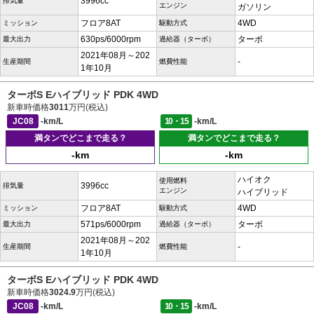
3996cc
排気量
エンジン
ガソリン
フロア8AT
4WD
ミッション
駆動方式
630ps/6000rpm
ターボ
最大出力
過給器（ターボ）
2021年08月～202
-
生産期間
燃費性能
1年10月
ターボS Eハイブリッド PDK 4WD
新車時価格
3011
万円(税込)
JC08
-km/L
10・15
-km/L
満タンでどこまで走る？
満タンでどこまで走る？
-km
-km
ハイオク
使用燃料
3996cc
排気量
エンジン
ハイブリッド
フロア8AT
4WD
ミッション
駆動方式
571ps/6000rpm
ターボ
最大出力
過給器（ターボ）
2021年08月～202
-
生産期間
燃費性能
1年10月
ターボS Eハイブリッド PDK 4WD
新車時価格
3024.9
万円(税込)
JC08
-km/L
10・15
-km/L