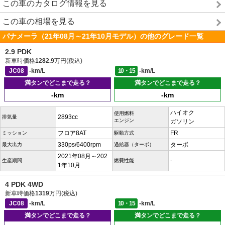
この車のカタログ情報を見る
この車の相場を見る
パナメーラ（21年08月～21年10月モデル）の他のグレード一覧
2.9 PDK
新車時価格
1282.9
万円(税込)
JC08
-km/L
10・15
-km/L
満タンでどこまで走る？
満タンでどこまで走る？
-km
-km
ハイオク
使用燃料
2893cc
排気量
エンジン
ガソリン
フロア8AT
FR
ミッション
駆動方式
330ps/6400rpm
ターボ
最大出力
過給器（ターボ）
2021年08月～202
-
生産期間
燃費性能
1年10月
4 PDK 4WD
新車時価格
1319
万円(税込)
JC08
-km/L
10・15
-km/L
満タンでどこまで走る？
満タンでどこまで走る？