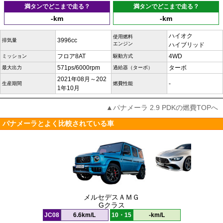
満タンでどこまで走る？
満タンでどこまで走る？
-km
-km
ハイオク
使用燃料
3996cc
排気量
エンジン
ハイブリッド
フロア8AT
4WD
ミッション
駆動方式
571ps/6000rpm
ターボ
最大出力
過給器（ターボ）
2021年08月～202
-
生産期間
燃費性能
1年10月
▲パナメーラ 2.9 PDKの燃費TOPへ
パナメーラとよく比較されている車
メルセデスＡＭＧ
Gクラス
JC08
6.6km/L
10・15
-km/L