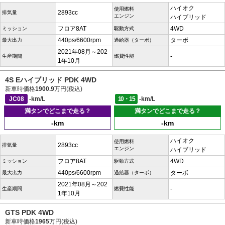
ハイオク
使用燃料
2893cc
排気量
エンジン
ハイブリッド
フロア8AT
4WD
ミッション
駆動方式
440ps/6600rpm
ターボ
最大出力
過給器（ターボ）
2021年08月～202
-
生産期間
燃費性能
1年10月
4S Eハイブリッド PDK 4WD
新車時価格
1900.9
万円(税込)
JC08
-km/L
10・15
-km/L
満タンでどこまで走る？
満タンでどこまで走る？
-km
-km
ハイオク
使用燃料
2893cc
排気量
エンジン
ハイブリッド
フロア8AT
4WD
ミッション
駆動方式
440ps/6600rpm
ターボ
最大出力
過給器（ターボ）
2021年08月～202
-
生産期間
燃費性能
1年10月
GTS PDK 4WD
新車時価格
1965
万円(税込)