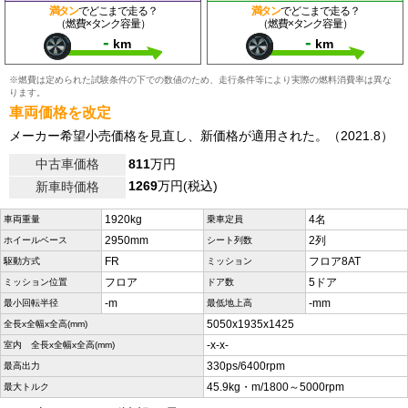
満タン
でどこまで走る？
満タン
でどこまで走る？
（燃費×タンク容量）
（燃費×タンク容量）
-
-
km
km
※燃費は定められた試験条件の下での数値のため、走行条件等により実際の燃料消費率は異な
ります。
車両価格を改定
メーカー希望小売価格を見直し、新価格が適用された。（2021.8）
中古車価格
811
万円
1269
万円(税込)
新車時価格
1920kg
4名
車両重量
乗車定員
2950mm
2列
ホイールベース
シート列数
FR
フロア8AT
駆動方式
ミッション
フロア
5ドア
ミッション位置
ドア数
-m
-mm
最小回転半径
最低地上高
5050x1935x1425
全長x全幅x全高(mm)
-x-x-
室内 全長x全幅x全高(mm)
330ps/6400rpm
最高出力
45.9kg・m/1800～5000rpm
最大トルク