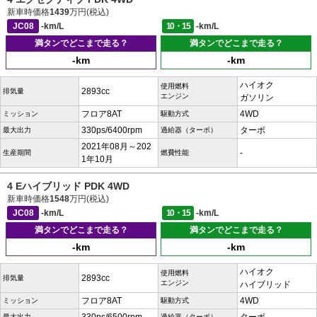
新車時価格
1439
万円(税込)
JC08
-km/L
10・15
-km/L
満タンでどこまで走る？
満タンでどこまで走る？
-km
-km
ハイオク
使用燃料
2893cc
排気量
エンジン
ガソリン
フロア8AT
4WD
ミッション
駆動方式
330ps/6400rpm
ターボ
最大出力
過給器（ターボ）
2021年08月～202
-
生産期間
燃費性能
1年10月
4 Eハイブリッド PDK 4WD
新車時価格
1548
万円(税込)
JC08
-km/L
10・15
-km/L
満タンでどこまで走る？
満タンでどこまで走る？
-km
-km
ハイオク
使用燃料
2893cc
排気量
エンジン
ハイブリッド
フロア8AT
4WD
ミッション
駆動方式
最大出力
過給器（ターボ）