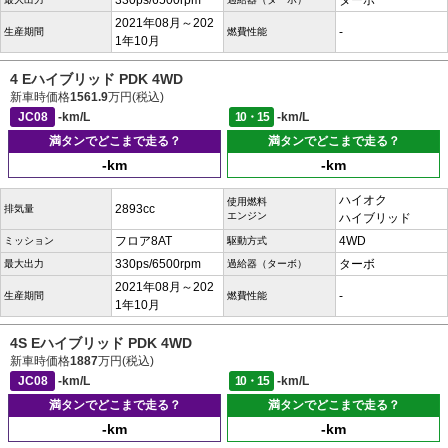
330ps/6500rpm
ターボ
2021年08月～202
-
生産期間
燃費性能
1年10月
4 Eハイブリッド PDK 4WD
新車時価格
1561.9
万円(税込)
JC08
-km/L
10・15
-km/L
満タンでどこまで走る？
満タンでどこまで走る？
-km
-km
ハイオク
使用燃料
2893cc
排気量
エンジン
ハイブリッド
フロア8AT
4WD
ミッション
駆動方式
330ps/6500rpm
ターボ
最大出力
過給器（ターボ）
2021年08月～202
-
生産期間
燃費性能
1年10月
4S Eハイブリッド PDK 4WD
新車時価格
1887
万円(税込)
JC08
-km/L
10・15
-km/L
満タンでどこまで走る？
満タンでどこまで走る？
-km
-km