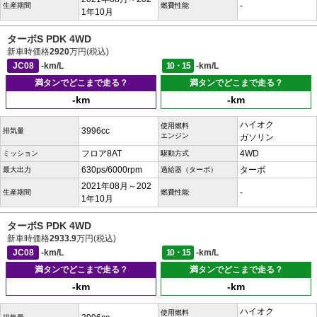
-
生産期間
燃費性能
1年10月
ターボS PDK 4WD
新車時価格
2920
万円(税込)
JC08
-km/L
10・15
-km/L
満タンでどこまで走る？
満タンでどこまで走る？
-km
-km
ハイオク
使用燃料
3996cc
排気量
エンジン
ガソリン
フロア8AT
4WD
ミッション
駆動方式
630ps/6000rpm
ターボ
最大出力
過給器（ターボ）
2021年08月～202
-
生産期間
燃費性能
1年10月
ターボS PDK 4WD
新車時価格
2933.9
万円(税込)
JC08
-km/L
10・15
-km/L
満タンでどこまで走る？
満タンでどこまで走る？
-km
-km
ハイオク
使用燃料