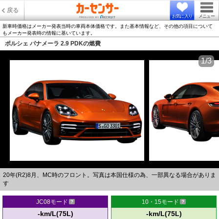
戻る
お気に入り
メニュー
新車時価格はメーカー発表当時の車両本体価格です。また基本情報など、その他の項目について
もメーカー発表時の情報に基いています。
ポルシェ パナメーラ 2.9 PDKの燃費
1/3
20年(R2)8月、MC時のフロント。写真は本国仕様の為、一部異なる場合がありま
す
JC08モード
10・15モード
-km/L(75L)
-km/L(75L)