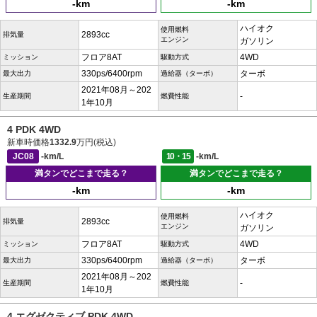
-km
-km
ハイオク
使用燃料
2893cc
排気量
エンジン
ガソリン
フロア8AT
4WD
ミッション
駆動方式
330ps/6400rpm
ターボ
最大出力
過給器（ターボ）
2021年08月～202
-
生産期間
燃費性能
1年10月
4 PDK 4WD
新車時価格
1332.9
万円(税込)
JC08
-km/L
10・15
-km/L
満タンでどこまで走る？
満タンでどこまで走る？
-km
-km
ハイオク
使用燃料
2893cc
排気量
エンジン
ガソリン
フロア8AT
4WD
ミッション
駆動方式
330ps/6400rpm
ターボ
最大出力
過給器（ターボ）
2021年08月～202
-
生産期間
燃費性能
1年10月
4 エグゼクティブ PDK 4WD