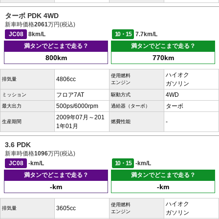
ターボ PDK 4WD
新車時価格
2061
万円(税込)
JC08
8km/L
10・15
7.7km/L
満タンでどこまで走る？
満タンでどこまで走る？
800km
770km
ハイオク
使用燃料
4806cc
排気量
エンジン
ガソリン
フロア7AT
4WD
ミッション
駆動方式
500ps/6000rpm
ターボ
最大出力
過給器（ターボ）
2009年07月～201
-
生産期間
燃費性能
1年01月
3.6 PDK
新車時価格
1096
万円(税込)
JC08
-km/L
10・15
-km/L
満タンでどこまで走る？
満タンでどこまで走る？
-km
-km
ハイオク
使用燃料
3605cc
排気量
エンジン
ガソリン