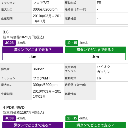
フロア7AT
FR
ミッション
駆動方式
300ps/6200rpm
-
最大出力
過給器（ターボ）
2010年03月～201
-
生産期間
燃費性能
1年01月
3.6
新車時価格
1021
万円(税込)
JC08
-km/L
10・15
-km/L
満タンでどこまで走る？
満タンでどこまで走る？
-km
-km
ハイオク
使用燃料
3605cc
排気量
エンジン
ガソリン
フロア6MT
FR
ミッション
駆動方式
300ps/6200rpm
-
最大出力
過給器（ターボ）
2010年03月～201
-
生産期間
燃費性能
1年01月
4 PDK 4WD
新車時価格
1167
万円(税込)
JC08
-km/L
10・15
-km/L
満タンでどこまで走る？
満タンでどこまで走る？