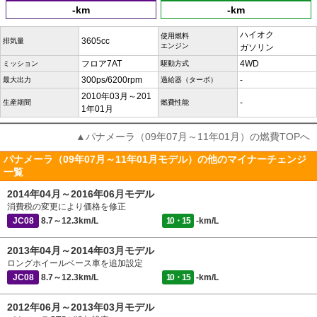
-km
-km
ハイオク
使用燃料
3605cc
排気量
エンジン
ガソリン
フロア7AT
4WD
ミッション
駆動方式
300ps/6200rpm
-
最大出力
過給器（ターボ）
2010年03月～201
-
生産期間
燃費性能
1年01月
▲パナメーラ（09年07月～11年01月）の燃費TOPへ
パナメーラ（09年07月～11年01月モデル）の他のマイナーチェンジ
一覧
2014年04月～2016年06月モデル
消費税の変更により価格を修正
JC08
8.7～12.3km/L
10・15
-km/L
2013年04月～2014年03月モデル
ロングホイールベース車を追加設定
JC08
8.7～12.3km/L
10・15
-km/L
2012年06月～2013年03月モデル