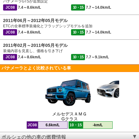
パナメーラGTSが追加設定
JC08
7.4～8.6km/L
10・15
7.7～14.0km/L
2011年06月～2012年05月モデル
ETCの全車標準装備化とフラッグシップモデルを追加
JC08
7.4～8.6km/L
10・15
7.7～14.0km/L
2011年02月～2011年05月モデル
装備内容を見直し、価格を引き下げ
JC08
7.4～8.6km/L
10・15
7.7～9.1km/L
パナメーラとよく比較されている車
メルセデスＡＭＧ
Gクラス
JC08
6.6km/L
10・15
-km/L
ポルシェの他の車の燃費情報