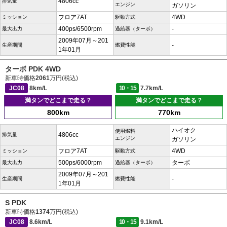
4806cc
排気量
エンジン
ガソリン
フロア7AT
4WD
ミッション
駆動方式
400ps/6500rpm
-
最大出力
過給器（ターボ）
2009年07月～201
-
生産期間
燃費性能
1年01月
ターボ PDK 4WD
新車時価格
2061
万円(税込)
JC08
8km/L
10・15
7.7km/L
満タンでどこまで走る？
満タンでどこまで走る？
800km
770km
ハイオク
使用燃料
4806cc
排気量
エンジン
ガソリン
フロア7AT
4WD
ミッション
駆動方式
500ps/6000rpm
ターボ
最大出力
過給器（ターボ）
2009年07月～201
-
生産期間
燃費性能
1年01月
S PDK
新車時価格
1374
万円(税込)
JC08
8.6km/L
10・15
9.1km/L