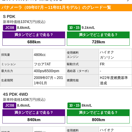
パナメーラ（09年07月～11年01月モデル）のグレード一覧
S PDK
新車時価格
1374
万円(税込)
JC08
8.6km/L
10・15
9.1km/L
満タンでどこまで走る？
満タンでどこまで走る？
688km
728km
ハイオク
使用燃料
4806cc
排気量
エンジン
ガソリン
フロア7AT
FR
ミッション
駆動方式
400ps/6500rpm
-
最大出力
過給器（ターボ）
2009年07月～201
H22年度燃費基準
生産期間
燃費性能
1年01月
達成
4S PDK 4WD
新車時価格
1436
万円(税込)
JC08
8.4km/L
10・15
8km/L
満タンでどこまで走る？
満タンでどこまで走る？
840km
800km
ハイオク
使用燃料