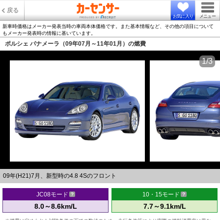
戻る
お気に入り
メニュー
新車時価格はメーカー発表当時の車両本体価格です。また基本情報など、その他の項目について
もメーカー発表時の情報に基いています。
ポルシェ パナメーラ（09年07月～11年01月）の燃費
1/3
09年(H21)7月、新型時の4.8 4Sのフロント
JC08モード
10・15モード
8.0～8.6km/L
7.7～9.1km/L