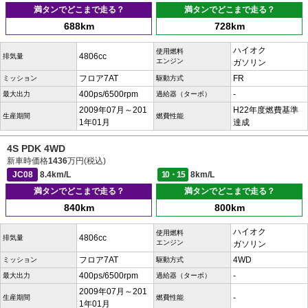
満タンでどこまで走る？
満タンでどこまで走る？
688km
728km
ハイオク
使用燃料
4806cc
排気量
エンジン
ガソリン
フロア7AT
FR
ミッション
駆動方式
400ps/6500rpm
-
最大出力
過給器（ターボ）
2009年07月～201
H22年度燃費基準
生産期間
燃費性能
1年01月
達成
4S PDK 4WD
新車時価格
1436
万円(税込)
JC08
8.4km/L
10・15
8km/L
満タンでどこまで走る？
満タンでどこまで走る？
840km
800km
ハイオク
使用燃料
4806cc
排気量
エンジン
ガソリン
フロア7AT
4WD
ミッション
駆動方式
400ps/6500rpm
-
最大出力
過給器（ターボ）
2009年07月～201
-
生産期間
燃費性能
1年01月