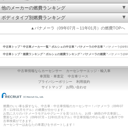
他のメーカーの燃費ランキング
ボディタイプ別燃費ランキング
▲パナメーラ（09年07月～11年01月）の燃費TOPへ
中古車トップ
中古車メーカー一覧
ポルシェの中古車
パナメーラの中古車
パナメーラ(09年
中古車トップ
燃費ランキング
ポルシェの燃費ランキング
パナメーラの燃費
パナメーラ(09
中古車情報ならカーセンサー
カーセンサーエッジ・輸入車
車買取・車査定
中古車リース
プライバシーポリシー
利用規約
サイトマップ
お問い合わせ
燃費のいい車を探すなら、中古車・中古車情報のカーセンサー！パナメーラ（09年07
月～11年01月モデル）の燃費が分かります。
お気に入りのパナメーラモデルやグレードを見つけたら、お得・納得の中古車探し。
豊富なパナメーラ（09年07月～11年01月モデル）中古車情報の中から様々な条件で中
古車検索ができます。
カーセンサーはあなたの車選びをサポートします！