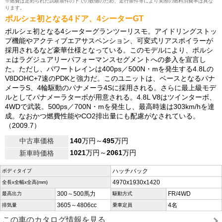
※燃費は定められた試験条件の下での数値のため、走行条件等により実際の燃料消費率は異な
ります。
ポルシェ初となる4ドア、4シーターGT
ポルシェ初となる4シーターグランツーリスモ。アイドリングストッ
プ機能やアクティブエアサスペンション、可変式リアスポイラーが
採用されるなど豪華仕様となっている。このモデルにより、ポルシ
ェはラグジュアリーパフォーマンスセグメントへの参入を宣言し
た。ただし、パワートレインは400ps／500N・mを発生する4.8Lの
V8DOHC+7速のPDKと強力だ。このユニットは、ベースとなるパナ
メーラS、4輪駆動のパナメーラ4Sに採用される。さらに最上級モデ
ルとしてパナメーラターボが用意される。4.8L V8はツインターボ、
4WDで武装。500ps／700N・mを発生し、最高時速は303km/hを達
成。なおかつ燃費性能やCO2排出量にも配慮がなされている。
（2009.7）
中古車価格
140
万円～
495
万円
1021
万円～
2061
万円
新車時価格
ハッチバック
ボディタイプ
4970x1930x1420
全長x全幅x全高(mm)
300～500馬力
FR/4WD
最高出力
駆動方式
3605～4806cc
4名
排気量
乗車定員
この車のカタログ情報を見る