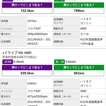
満タンでどこまで走る？
満タンでどこまで走る？
722.5km
799km
ハイオク
使用燃料
2979cc
排気量
エンジン
ガソリン
フロア8AT
4WD
ミッション
駆動方式
306ps/5800rpm
ターボ
最大出力
過給器（ターボ）
2012年06月～201
H22年度燃費基準
生産期間
燃費性能
4年03月
+20%達成
xドライブ 50i 4WD
新車時価格
1132
万円(税込)
JC08
6.3km/L
10・15
6.6km/L
満タンでどこまで走る？
満タンでどこまで走る？
535.5km
561km
ハイオク
使用燃料
4394cc
排気量
エンジン
ガソリン
フロア8AT
4WD
ミッション
駆動方式
407ps/5500rpm
ターボ
最大出力
過給器（ターボ）
2012年06月～201
H22年度燃費基準
生産期間
燃費性能