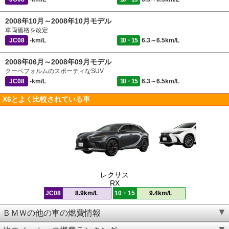
2008年10月～2008年10月モデル
車両価格を改定
JC08
-km/L
10・15
6.3～6.5km/L
2008年06月～2008年09月モデル
クーペフォルムのスポーティなSUV
JC08
-km/L
10・15
6.3～6.5km/L
X6とよく比較されている車
レクサス
RX
JC08
8.9km/L
10・15
9.4km/L
ＢＭＷの他の車の燃費情報