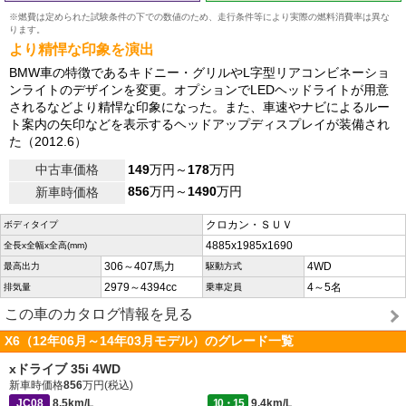
※燃費は定められた試験条件の下での数値のため、走行条件等により実際の燃料消費率は異な
ります。
より精悍な印象を演出
BMW車の特徴であるキドニー・グリルやL字型リアコンビネーショ
ンライトのデザインを変更。オプションでLEDヘッドライトが用意
されるなどより精悍な印象になった。また、車速やナビによるルー
ト案内の矢印などを表示するヘッドアップディスプレイが装備され
た（2012.6）
中古車価格
149
万円～
178
万円
856
万円～
1490
万円
新車時価格
クロカン・ＳＵＶ
ボディタイプ
4885x1985x1690
全長x全幅x全高(mm)
306～407馬力
4WD
最高出力
駆動方式
2979～4394cc
4～5名
排気量
乗車定員
この車のカタログ情報を見る
X6（12年06月～14年03月モデル）のグレード一覧
xドライブ 35i 4WD
新車時価格
856
万円(税込)
JC08
8.5km/L
10・15
9.4km/L