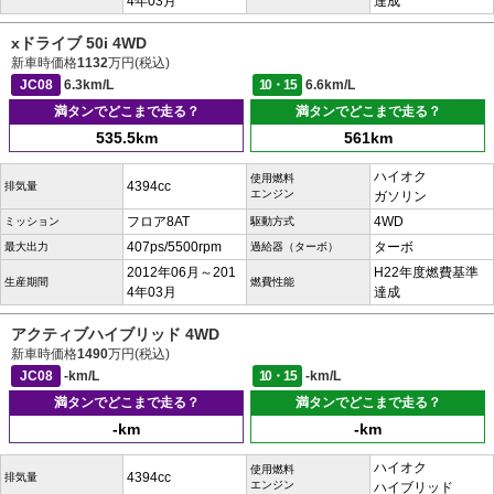
4年03月
達成
xドライブ 50i 4WD
新車時価格
1132
万円(税込)
JC08
6.3km/L
10・15
6.6km/L
満タンでどこまで走る？
満タンでどこまで走る？
535.5km
561km
ハイオク
使用燃料
4394cc
排気量
エンジン
ガソリン
フロア8AT
4WD
ミッション
駆動方式
407ps/5500rpm
ターボ
最大出力
過給器（ターボ）
2012年06月～201
H22年度燃費基準
生産期間
燃費性能
4年03月
達成
アクティブハイブリッド 4WD
新車時価格
1490
万円(税込)
JC08
-km/L
10・15
-km/L
満タンでどこまで走る？
満タンでどこまで走る？
-km
-km
ハイオク
使用燃料
4394cc
排気量
エンジン
ハイブリッド