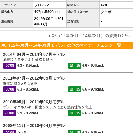
フロア7AT
4WD
ミッション
駆動方式
407ps/5500rpm
ターボ
最大出力
過給器（ターボ）
2012年06月～201
-
生産期間
燃費性能
4年03月
▲X6（12年06月～14年03月）の燃費TOPへ
X6（12年06月～14年03月モデル）の他のマイナーチェンジ一覧
2014年04月～2014年07月モデル
消費税の変更により価格を修正
JC08
6.3～8.5km/L
10・15
6.6～9.4km/L
2011年07月～2012年05月モデル
乗車定員を5名に変更
JC08
6.3～8.5km/L
10・15
6.6～9.4km/L
2010年05月～2011年06月モデル
ブレーキエネルギー回生システムにより燃費性能を向上
JC08
5.9～8.2km/L
10・15
6.6～8.6km/L
2008年11月～2010年04月モデル
JC08
-km/L
10・15
6.3～6.5km/L