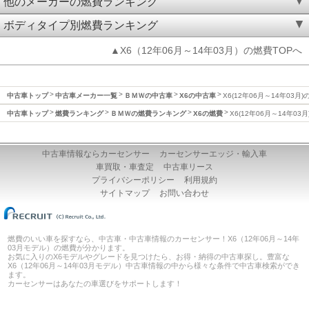
他のメーカーの燃費ランキング
ボディタイプ別燃費ランキング
▲X6（12年06月～14年03月）の燃費TOPへ
中古車トップ
中古車メーカー一覧
ＢＭＷの中古車
X6の中古車
X6(12年06月～14年03月)
中古車トップ
燃費ランキング
ＢＭＷの燃費ランキング
X6の燃費
X6(12年06月～14年03
中古車情報ならカーセンサー
カーセンサーエッジ・輸入車
車買取・車査定
中古車リース
プライバシーポリシー
利用規約
サイトマップ
お問い合わせ
燃費のいい車を探すなら、中古車・中古車情報のカーセンサー！X6（12年06月～14年
03月モデル）の燃費が分かります。
お気に入りのX6モデルやグレードを見つけたら、お得・納得の中古車探し。豊富な
X6（12年06月～14年03月モデル）中古車情報の中から様々な条件で中古車検索ができ
ます。
カーセンサーはあなたの車選びをサポートします！