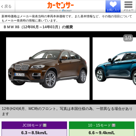
戻る
お気に入り
メニュー
新車時価格はメーカー発表当時の車両本体価格です。また基本情報など、その他の項目について
もメーカー発表時の情報に基いています。
ＢＭＷ X6（12年06月～14年03月）の燃費
1/3
12年(H24)6月、MC時のフロント。写真は本国仕様の為、一部異なる場合があり
ます
JC08モード
10・15モード
6.3～8.5km/L
6.6～9.4km/L