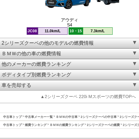
アウディ
S4
JC08
11.0km/L
10・15
7.3km/L
2シリーズクーペの他のモデルの燃費情報
ＢＭＷの他の車の燃費情報
他のメーカーの燃費ランキング
ボディタイプ別燃費ランキング
車を売却する
▲2シリーズクーペ 220i Mスポーツの燃費TOPへ
中古車トップ
中古車メーカー一覧
ＢＭＷの中古車
2シリーズクーペの中古車
2シリーズクー
中古車トップ
燃費ランキング
ＢＭＷの燃費ランキング
2シリーズクーペの燃費
2シリーズク