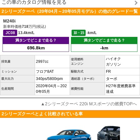
この車のカタログ情報を見る
2シリーズクーペ（20年04月～20年05月モデル）の他のグレード一覧
M240i
新車時価格
718
万円(税込)
JC08
13.4km/L
10・15
-km/L
満タンでどこまで走る？
満タンでどこまで走る？
696.8km
-km
ハイオク
使用燃料
2997cc
排気量
エンジン
ガソリン
フロア8AT
FR
ミッション
駆動方式
340ps/5800rpm
ターボ
最大出力
過給器（ターボ）
2020年04月～202
H27年度燃費基準
生産期間
燃費性能
0年05月
達成
▲2シリーズクーペ 220i Mスポーツの燃費TOPへ
2シリーズクーペとよく比較されている車