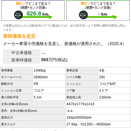
満タン
でどこまで走る？
満タン
でどこまで走る？
（燃費×タンク容量）
（燃費×タンク容量）
826.8
-
km
km
※燃費は定められた試験条件の下での数値のため、走行条件等により実際の燃料消費率は異な
ります。
車両価格を改定
メーカー希望小売価格を見直し、新価格が適用された。（2020.4）
中古車価格
---
553
万円(税込)
新車時価格
1490kg
4名
車両重量
乗車定員
2690mm
2列
ホイールベース
シート列数
FR
フロア8AT
駆動方式
ミッション
フロア
2ドア
ミッション位置
ドア数
5.1m
130mm
最小回転半径
最低地上高
4470x1775x1410
全長x全幅x全高(mm)
-x-x-
室内 全長x全幅x全高(mm)
184ps/5000rpm
最高出力
27.5kg・m/1350～4600rpm
最大トルク