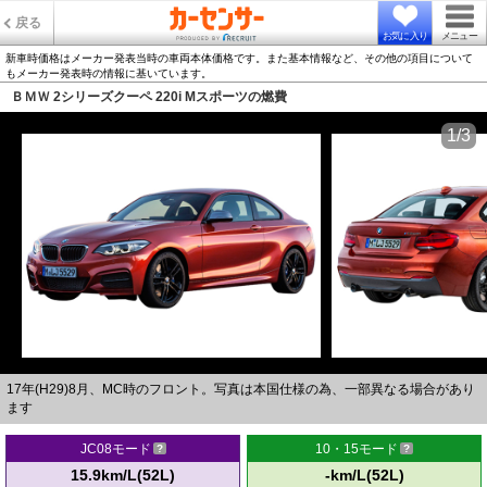
戻る
お気に入り
メニュー
新車時価格はメーカー発表当時の車両本体価格です。また基本情報など、その他の項目について
もメーカー発表時の情報に基いています。
ＢＭＷ 2シリーズクーペ 220i Mスポーツの燃費
1/3
17年(H29)8月、MC時のフロント。写真は本国仕様の為、一部異なる場合があり
ます
JC08モード
10・15モード
15.9km/L(52L)
-km/L(52L)