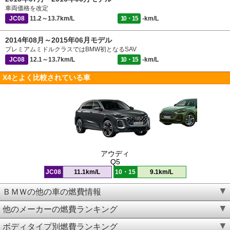
車両価格を改定
JC08
11.2～13.7km/L
10・15
-km/L
2014年08月～2015年06月モデル
プレミアムミドルクラスではBMW初となるSAV
JC08
12.1～13.7km/L
10・15
-km/L
X4とよく比較されている車
アウディ
Q5
JC08
11.1km/L
10・15
9.1km/L
ＢＭＷの他の車の燃費情報
他のメーカーの燃費ランキング
ボディタイプ別燃費ランキング