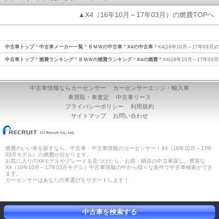
▲X4（16年10月～17年03月）の燃費TOPへ
中古車トップ
中古車メーカー一覧
ＢＭＷの中古車
X4の中古車
X4(16年10月～17年03月)
中古車トップ
燃費ランキング
ＢＭＷの燃費ランキング
X4の燃費
X4(16年10月～17年03
中古車情報ならカーセンサー
カーセンサーエッジ・輸入車
車買取・車査定
中古車リース
プライバシーポリシー
利用規約
サイトマップ
お問い合わせ
燃費のいい車を探すなら、中古車・中古車情報のカーセンサー！X4（16年10月～17年
03月モデル）の燃費が分かります。
お気に入りのX4モデルやグレードを見つけたら、お得・納得の中古車探し。豊富な
X4（16年10月～17年03月モデル）中古車情報の中から様々な条件で中古車検索ができ
ます。
カーセンサーはあなたの車選びをサポートします！
中古車を検索する