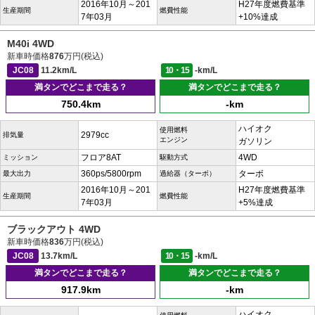
2016年10月～201
H27年度燃費基準
生産期間
燃費性能
7年03月
+10%達成
M40i 4WD
新車時価格
876
万円(税込)
JC08
11.2km/L
10・15
-km/L
満タンでどこまで走る？
満タンでどこまで走る？
750.4km
-km
ハイオク
使用燃料
2979cc
排気量
エンジン
ガソリン
フロア8AT
4WD
ミッション
駆動方式
360ps/5800rpm
ターボ
最大出力
過給器（ターボ）
2016年10月～201
H27年度燃費基準
生産期間
燃費性能
7年03月
+5%達成
ブラックアウト 4WD
新車時価格
836
万円(税込)
JC08
13.7km/L
10・15
-km/L
満タンでどこまで走る？
満タンでどこまで走る？
917.9km
-km
ハイオク