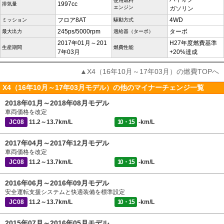
使用燃料
1997cc
排気量
エンジン
ガソリン
フロア8AT
4WD
ミッション
駆動方式
245ps/5000rpm
ターボ
最大出力
過給器（ターボ）
2017年01月～201
H27年度燃費基準
生産期間
燃費性能
7年03月
+20%達成
▲X4（16年10月～17年03月）の燃費TOPへ
X4（16年10月～17年03月モデル）の他のマイナーチェンジ一覧
2018年01月～2018年08月モデル
車両価格を改定
JC08
11.2～13.7km/L
10・15
-km/L
2017年04月～2017年12月モデル
車両価格を改定
JC08
11.2～13.7km/L
10・15
-km/L
2016年06月～2016年09月モデル
安全運転支援システムと快適装備を標準設定
JC08
11.2～13.7km/L
10・15
-km/L
2015年07月～2016年05月モデル