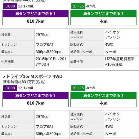
新車時価格
804
万円(税込)
JC08
12.1km/L
10・15
-km/L
満タンでどこまで走る？
満タンでどこまで走る？
810.7km
-km
ハイオク
使用燃料
2979cc
排気量
エンジン
ガソリン
フロア8AT
4WD
ミッション
駆動方式
306ps/5800rpm
ターボ
最大出力
過給器（ターボ）
2016年10月～201
H27年度燃費基準
生産期間
燃費性能
7年03月
+10%達成
xドライブ35i Mスポーツ 4WD
新車時価格
831
万円(税込)
JC08
12.1km/L
10・15
-km/L
満タンでどこまで走る？
満タンでどこまで走る？
810.7km
-km
ハイオク
使用燃料
2979cc
排気量
エンジン
ガソリン
フロア8AT
4WD
ミッション
駆動方式
306ps/5800rpm
ターボ
最大出力
過給器（ターボ）