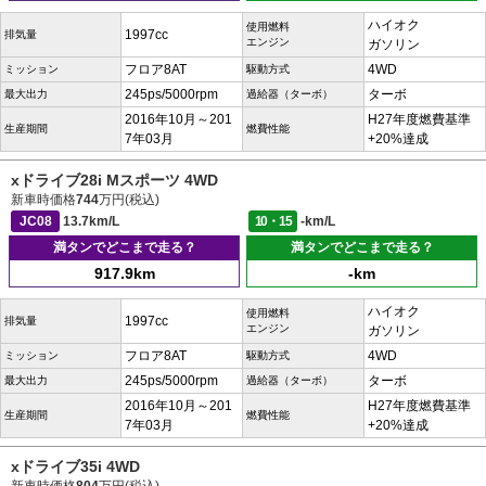
ハイオク
使用燃料
1997cc
排気量
エンジン
ガソリン
フロア8AT
4WD
ミッション
駆動方式
245ps/5000rpm
ターボ
最大出力
過給器（ターボ）
2016年10月～201
H27年度燃費基準
生産期間
燃費性能
7年03月
+20%達成
xドライブ28i Mスポーツ 4WD
新車時価格
744
万円(税込)
JC08
13.7km/L
10・15
-km/L
満タンでどこまで走る？
満タンでどこまで走る？
917.9km
-km
ハイオク
使用燃料
1997cc
排気量
エンジン
ガソリン
フロア8AT
4WD
ミッション
駆動方式
245ps/5000rpm
ターボ
最大出力
過給器（ターボ）
2016年10月～201
H27年度燃費基準
生産期間
燃費性能
7年03月
+20%達成
xドライブ35i 4WD