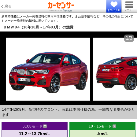
戻る
お気に入り
メニュー
新車時価格はメーカー発表当時の車両本体価格です。また基本情報など、その他の項目について
もメーカー発表時の情報に基いています。
ＢＭＷ X4（16年10月～17年03月）の燃費
1/3
14年(H26)8月、新型時のフロント。写真は本国仕様の為、一部異なる場合があり
ます
JC08モード
10・15モード
11.2～13.7km/L
-km/L