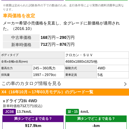
※燃費は定められた試験条件の下での数値のため、走行条件等により実際の燃料消費率は異な
ります。
車両価格を改定
メーカー希望小売価格を見直し、全グレードに新価格が適用され
た。（2016.10）
中古車価格
168
万円～
290
万円
712
万円～
876
万円
新車時価格
クロカン・ＳＵＶ
ボディタイプ
4680x1880x1625/他
全長x全幅x全高(mm)
245～360馬力
4WD
最高出力
駆動方式
1997～2979cc
5名
排気量
乗車定員
この車のカタログ情報を見る
X4（16年10月～17年03月モデル）のグレード一覧
xドライブ28i 4WD
新車時価格
712
万円(税込)
JC08
13.7km/L
10・15
-km/L
満タンでどこまで走る？
満タンでどこまで走る？
917.9km
-km