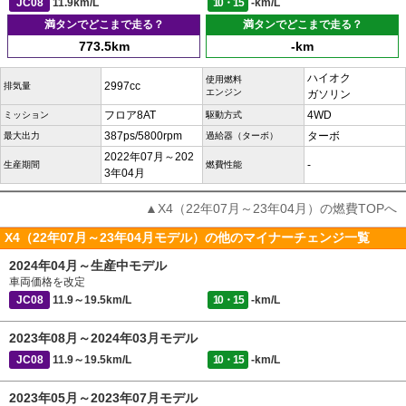
JC08
11.9km/L
10・15
-km/L
満タンでどこまで走る？
満タンでどこまで走る？
773.5km
-km
ハイオク
使用燃料
2997cc
排気量
エンジン
ガソリン
フロア8AT
4WD
ミッション
駆動方式
387ps/5800rpm
ターボ
最大出力
過給器（ターボ）
2022年07月～202
-
生産期間
燃費性能
3年04月
▲X4（22年07月～23年04月）の燃費TOPへ
X4（22年07月～23年04月モデル）の他のマイナーチェンジ一覧
2024年04月～生産中モデル
車両価格を改定
JC08
11.9～19.5km/L
10・15
-km/L
2023年08月～2024年03月モデル
JC08
11.9～19.5km/L
10・15
-km/L
2023年05月～2023年07月モデル