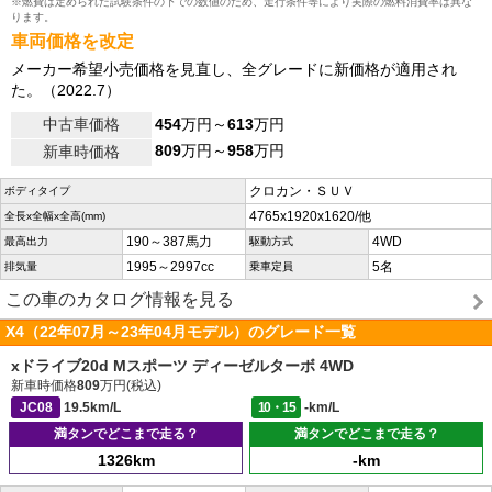
※燃費は定められた試験条件の下での数値のため、走行条件等により実際の燃料消費率は異な
ります。
車両価格を改定
メーカー希望小売価格を見直し、全グレードに新価格が適用され
た。（2022.7）
中古車価格
454
万円～
613
万円
809
万円～
958
万円
新車時価格
クロカン・ＳＵＶ
ボディタイプ
4765x1920x1620/他
全長x全幅x全高(mm)
190～387馬力
4WD
最高出力
駆動方式
1995～2997cc
5名
排気量
乗車定員
この車のカタログ情報を見る
X4（22年07月～23年04月モデル）のグレード一覧
xドライブ20d Mスポーツ ディーゼルターボ 4WD
新車時価格
809
万円(税込)
JC08
19.5km/L
10・15
-km/L
満タンでどこまで走る？
満タンでどこまで走る？
1326km
-km