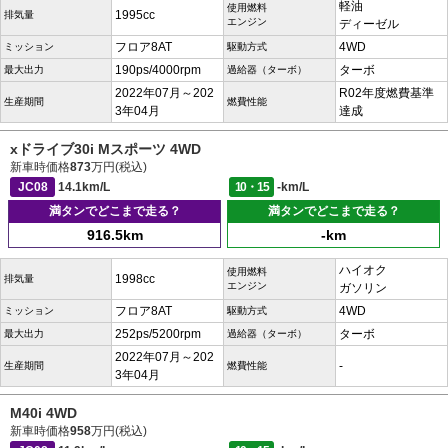
軽油
使用燃料
1995cc
排気量
エンジン
ディーゼル
フロア8AT
4WD
ミッション
駆動方式
190ps/4000rpm
ターボ
最大出力
過給器（ターボ）
2022年07月～202
R02年度燃費基準
生産期間
燃費性能
3年04月
達成
xドライブ30i Mスポーツ 4WD
新車時価格
873
万円(税込)
JC08
14.1km/L
10・15
-km/L
満タンでどこまで走る？
満タンでどこまで走る？
916.5km
-km
ハイオク
使用燃料
1998cc
排気量
エンジン
ガソリン
フロア8AT
4WD
ミッション
駆動方式
252ps/5200rpm
ターボ
最大出力
過給器（ターボ）
2022年07月～202
-
生産期間
燃費性能
3年04月
M40i 4WD
新車時価格
958
万円(税込)