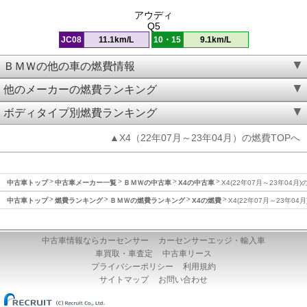
アウディ
Q5
JC08
11.1km/L
10・15
9.1km/L
ＢＭＷの他の車の燃費情報
他のメーカーの燃費ランキング
ボディタイプ別燃費ランキング
▲X4（22年07月～23年04月）の燃費TOPへ
中古車トップ
中古車メーカー一覧
ＢＭＷの中古車
X4の中古車
X4(22年07月～23年04月)
中古車トップ
燃費ランキング
ＢＭＷの燃費ランキング
X4の燃費
X4(22年07月～23年04
中古車情報ならカーセンサー
カーセンサーエッジ・輸入車
車買取・車査定
中古車リース
プライバシーポリシー
利用規約
サイトマップ
お問い合わせ