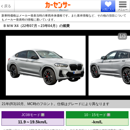
戻る
お気に入り
メニュー
新車時価格はメーカー発表当時の車両本体価格です。また基本情報など、その他の項目について
もメーカー発表時の情報に基いています。
ＢＭＷ X4（22年07月～23年04月）の燃費
1/3
21年(R3)10月、MC時のフロント。仕様はグレードにより異なります
JC08モード
10・15モード
11.9～19.5km/L
-km/L