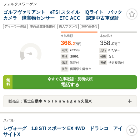
フォルクスワーゲン
ゴルフヴァリアント eTSI スタイル IQライト バック
カメラ 障害物センサー ETC ACC 認定中古車保証
ディーラー保証
車両品質評価書付
購入プラン付
360°画像付
支払総額
本体価格
366.
358.
2
0
万円
万円
年式
2025
年
走行
0.7
万km
車検
'28/01
修復
なし
保証
保証付
整備
法定整備付
住所
福岡県久留米市
今すぐ在庫確認・見積依頼
無
電話する
料
販売店：
富士自動車 Ｖｏｌｋｓｗａｇｅｎ久留米
スバル
レヴォーグ 1.8 STI スポーツ EX 4WD ドラレコ アイ
サイトX