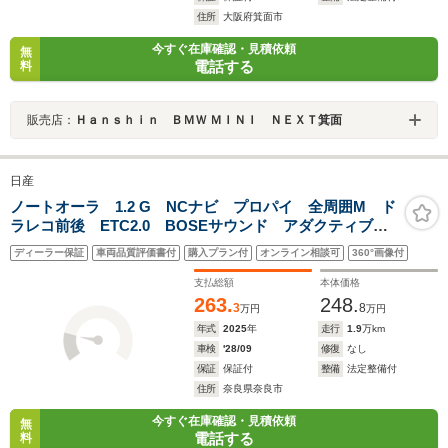
住所
大阪府箕面市
今すぐ在庫確認・見積依頼
無
電話する
料
販売店：
Ｈａｎｓｈｉｎ ＢＭＷ ＭＩＮＩ ＮＥＸＴ箕面
日産
ノートオーラ 1.2 G NCナビ プロパイ 全周囲M ド
ラレコ前後 ETC2.0 BOSEサウンド アダクティブ
LEDヘッド フォグライト SOSコール 衝突被害軽
ディーラー保証
車両品質評価書付
購入プラン付
オンライン相談可
360°画像付
減 踏み間違い防止 障害物センサ ブラインドスポッ
トモニタ パワーシート
支払総額
本体価格
263.
248.
3
8
万円
万円
年式
2025
年
走行
1.9
万km
車検
'28/09
修復
なし
保証
保証付
整備
法定整備付
住所
奈良県奈良市
今すぐ在庫確認・見積依頼
無
電話する
料