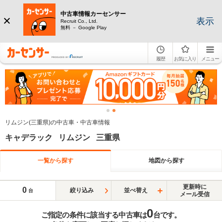
中古車情報カーセンサー
表示
Recruit Co., Ltd.
無料 － Google Play
履歴
お気に入り
メニュー
リムジン(三重県)の中古車・中古車情報
キャデラック リムジン 三重県
一覧から探す
地図から探す
更新時に
0
絞り込み
並べ替え
台
メール受信
0
ご指定の条件に該当する中古車は
台です。