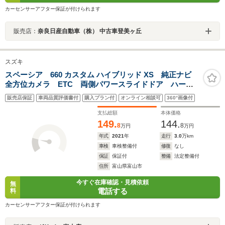
カーセンサーアフター保証が付けられます
販売店：
奈良日産自動車（株） 中古車登美ヶ丘
スズキ
スペーシア 660 カスタム ハイブリッド XS 純正ナビ
全方位カメラ ETC 両側パワースライドドア ハーフ
レザーシート シートヒーター 衝突被害軽減システ
販売店保証
車両品質評価書付
購入プラン付
オンライン相談可
360°画像付
ム レーダークルーズコントロール コーナーセンサ
ー 純正アルミホイール フロアマット
支払総額
本体価格
149.
144.
8
8
万円
万円
年式
2021
年
走行
3.0
万km
車検
車検整備付
修復
なし
保証
保証付
整備
法定整備付
住所
富山県富山市
今すぐ在庫確認・見積依頼
無
電話する
料
カーセンサーアフター保証が付けられます