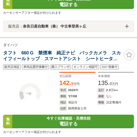
無
電話する
料
カーセンサーアフター保証が付けられます
販売店：
奈良日産自動車（株） 中古車登美ヶ丘
ダイハツ
タフト 660 G 禁煙車 純正ナビ バックカメラ スカ
イフィールトップ スマートアシスト シートヒータ
ー ETC スマートキー LEDヘッド オートライト
販売店保証
車両品質評価書付
購入プラン付
オンライン相談可
360°画像付
オートエアコン アイドリングストップ 電動格納ミラ
ー
支払総額
本体価格
142.
135.
9
0
万円
万円
年式
2020
年
走行
2.3
万km
車検
'27/08
修復
なし
保証
保証付
整備
法定整備付
住所
静岡県富士市
今すぐ在庫確認・見積依頼
無
電話する
料
カーセンサーアフター保証が付けられます