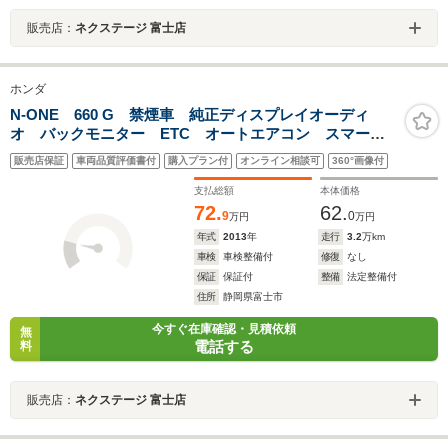
販売店：
ネクステージ 富士店
ホンダ
N-ONE 660 G 禁煙車 純正ディスプレイオーディ
オ バックモニター ETC オートエアコン スマート
キー Bluetooth HDMI端子 ヘッドライトレベライザ
販売店保証
車両品質評価書付
購入プラン付
オンライン相談可
360°画像付
ー 電動格納ミラー アームスト ベンチシート
支払総額
本体価格
72.
62.
9
0
万円
万円
年式
2013
年
走行
3.2
万km
車検
車検整備付
修復
なし
保証
保証付
整備
法定整備付
住所
静岡県富士市
今すぐ在庫確認・見積依頼
無
電話する
料
販売店：
ネクステージ 富士店