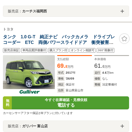
販売店：
カーチス福岡西
トヨタ
タンク 1.0 G-T 純正ナビ バックカメラ ドライブレ
コーダー ETC 両側パワースライドドア 衝突被害軽
減システム 横滑り防止装置 アイドリングストップ
販売店保証
車両品質評価書付
購入プラン付
オンライン相談可
360°画像付
オートハロゲンライト フォグライト ステアリングス
イッチ AAC
支払総額
本体価格
69.
61.
8
6
万円
万円
年式
2017
年
走行
4.6
万km
車検
'26/09
修復
なし
保証
保証付
整備
法定整備付
住所
富山県富山市
今すぐ在庫確認・見積依頼
無
電話する
料
カーセンサーアフター保証がBプランに付いています
販売店：
ガリバー 富山店