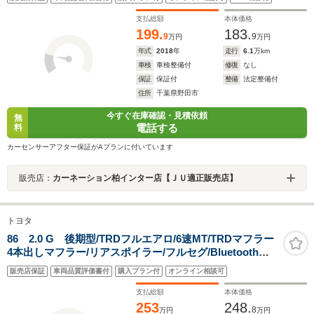
報/BSM/前後障害物センサー/茶本革/シートヒーター/Pシ
ート/BOSE/マツコネナビ/フルセグ/Bluetooth/ETC
支払総額
本体価格
199.
183.
9
9
万円
万円
年式
2018
年
走行
6.1
万km
車検
車検整備付
修復
なし
保証
保証付
整備
法定整備付
住所
千葉県野田市
今すぐ在庫確認・見積依頼
無
電話する
料
カーセンサーアフター保証がAプランに付いています
販売店：
カーネーション柏インター店【ＪＵ適正販売店】
トヨタ
86 2.0 G 後期型/TRDフルエアロ/6速MT/TRDマフラー
4本出しマフラー/リアスポイラー/フルセグ/Bluetooth接
続/LEDヘッドライト/保証付き
販売店保証
車両品質評価書付
購入プラン付
オンライン相談可
支払総額
本体価格
253
248.
8
万円
万円