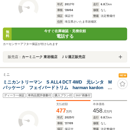
年式
2017
年
走行
6.8
万km
車検
'28/04
修復
なし
保証
保証付
整備
法定整備付
住所
埼玉県さいたま市岩槻区
今すぐ在庫確認・見積依頼
無
電話する
料
カーセンサーアフター保証が付けられます
販売店：
カーミニーク 東岩槻店 ＪＵ適正販売店
ミニ
NEW
ミニカントリーマン S ALL4 DCT 4WD 元レンタ M
パッケージ フェイバードトリム harman kardon 純
正19インチアルミ 追従型クルコン メモリ機能付パワ
ディーラー保証
車両品質評価書付
購入プラン付
360°画像付
ーシート シートヒーター ステアリングヒーター 全
周囲カメラ 電動リアゲート
支払総額
本体価格
477
458.
0
万円
万円
年式
2025
年
走行
0.8
万km
車検
'27/09
修復
なし
保証
保証付
整備
法定整備付