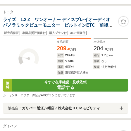
トヨタ
ライズ 1.2 Z ワンオーナー ディスプレイオーディオ
パノラミックビューモニター ビルトインETC 前後ド
ライブレコーダー ブラインドスポットモニター 当店
販売店保証
車両品質評価書付
購入プラン付
360°画像付
買取 ガリバー3ヶ月保証 カーセンサー認定検査済車両 修
復歴無
支払総額
本体価格
209.
204.
8
8
万円
万円
年式
2024
年
走行
1.7
万km
車検
'27/06
修復
なし
保証
保証付
整備
法定整備付
住所
滋賀県近江八幡市
今すぐ在庫確認・見積依頼
無
電話する
料
カーセンサーアフター保証がA/Bプランに付いています
販売店：
ガリバー 近江八幡店／株式会社ＨＣＭモビリティ
ダイハツ