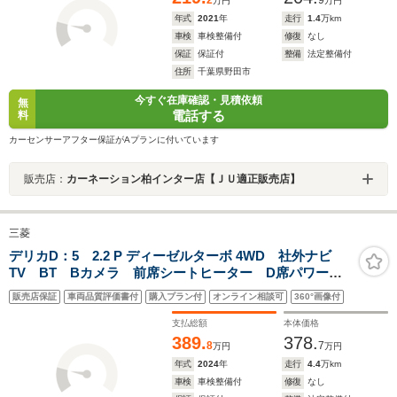
2
9
万円
万円
年式
2021
年
走行
1.4
万km
車検
車検整備付
修復
なし
保証
保証付
整備
法定整備付
住所
千葉県野田市
今すぐ在庫確認・見積依頼
無
電話する
料
カーセンサーアフター保証がAプランに付いています
販売店：
カーネーション柏インター店【ＪＵ適正販売店】
三菱
デリカD：5 2.2 P ディーゼルターボ 4WD 社外ナビ
TV BT Bカメラ 前席シートヒーター D席パワーシ
ート ETC 両側パワスラ レーダークルーズコントロ
販売店保証
車両品質評価書付
購入プラン付
オンライン相談可
360°画像付
ール レーンキープアシスト パドルシフト ステアリ
ングヒーター 衝突被害軽減システム
支払総額
本体価格
389.
378.
8
7
万円
万円
年式
2024
年
走行
4.4
万km
車検
車検整備付
修復
なし