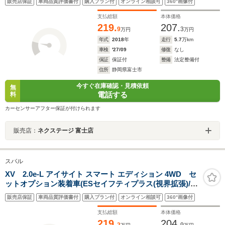
販売店保証
車両品質評価書付
購入プラン付
オンライン相談可
360°画像付
BSM スマートキー ETC シートヒーター パワーシ
ート LEDヘッド サンシェード
支払総額
本体価格
219.
207.
9
3
万円
万円
年式
2018
年
走行
5.7
万km
車検
'27/09
修復
なし
保証
保証付
整備
法定整備付
住所
静岡県富士市
今すぐ在庫確認・見積依頼
無
電話する
料
カーセンサーアフター保証が付けられます
販売店：
ネクステージ 富士店
スバル
XV 2.0e-L アイサイト スマート エディション 4WD セ
ットオプション装着車(ESセイフティプラス(視界拡張)/P
シート/シートポジションメモリー)/ESコアテクノロジー/
販売店保証
車両品質評価書付
購入プラン付
オンライン相談可
360°画像付
クリアビューパック/Panasonicビルトインナビ/フルセグ
TV/Blu-ray/Bluetooth/ETC/純正ドラレコ
支払総額
本体価格
219.
204.