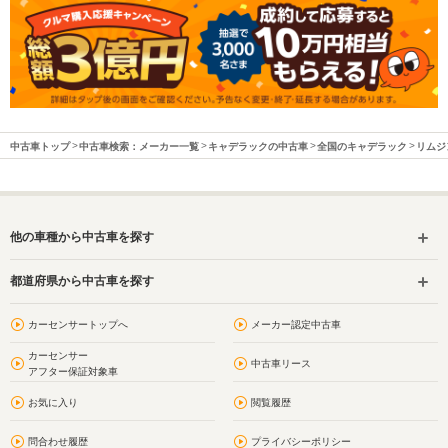
中古車トップ
中古車検索：メーカー一覧
キャデラックの中古車
全国のキャデラック
リムジ
他の車種から中古車を探す
都道府県から中古車を探す
カーセンサートップへ
メーカー認定中古車
カーセンサー
中古車リース
アフター保証対象車
お気に入り
閲覧履歴
問合わせ履歴
プライバシーポリシー