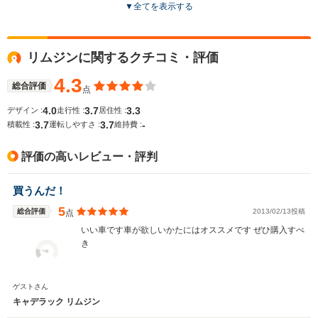
▼
全てを表示する
全高
全高
全高
1.45m
1.44m
1.47m
リムジンに関するクチコミ・評価
4.3
総合評価
点
全幅
全幅
全
サイズ
1.94m～1.95m
1.9m
1.
4.0
3.7
3.3
デザイン :
走行性 :
居住性 :
全長
全長
(全長x全幅x全高)
3.7
3.7
-
積載性 :
運転しやすさ :
維持費 :
5.34m～5.37m
5.26m
5.47m
評価の高いレビュー・評判
ホイールベース
ホイールベース
ホイー
買うんだ！
-m
-m
5
総合評価
2013/02/13投稿
点
いい車です車が欲しいかたにはオススメです ぜひ購入すべ
き
WLTCモード
-
-
-
燃費
ゲストさん
キャデラック リムジン