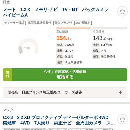
日産
ノート 1.2 X メモリ-ナビ TV・BT バックカメラ
ハイビームA
ディーラー保証
車両品質評価書付
購入プラン付
360°画像付
支払総額
本体価格
154.
143.
1
0
万円
万円
年式
2024
年
走行
1.3
万km
車検
'27/07
修復
あり
保証
保証付
整備
法定整備付
住所
埼玉県越谷市
今すぐ在庫確認・見積依頼
無
電話する
料
販売店：
日産プリンス埼玉販売 ユーカーズ越谷
マツダ
CX-8 2.2 XD プロアクティブ ディーゼルターボ 4WD
禁煙車 4WD 7人乗り 純正ナビ 全周囲カメラ スマ
ートシティブレーキサポート レーダークルーズ