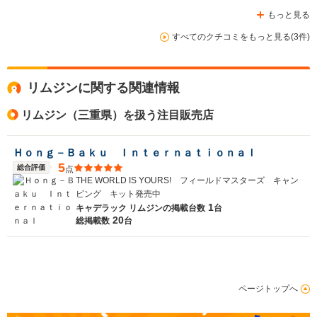
もっと見る
排気量
4564cc
4564cc
4600cc
すべてのクチコミをもっと見る(3件)
駆動方式
FF
FF
FR
リムジンに関する関連情報
リムジン（三重県）を扱う注目販売店
Ｈｏｎｇ－Ｂａｋｕ Ｉｎｔｅｒｎａｔｉｏｎａｌ
5
総合評価
点
THE WORLD IS YOURS! フィールドマスターズ キャン
ピング キット発売中
1
キャデラック リムジンの
掲載台数
台
20
総掲載数
台
ページトップへ