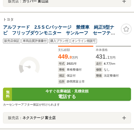
販売店：
ガリバー 富山店
トヨタ
アルファード 2.5 S Cパッケージ 禁煙車 純正9型ナ
ビ フリップダウンモニター サンルーフ セーフティ
センス レーダークルーズ シートヒーター ベンチレ
販売店保証
車両品質評価書付
購入プラン付
オンライン相談可
ーション ETC ドラレコ メモリーパワーシート オ
ットマンシート LEDヘッド
支払総額
本体価格
449.
431.
9
1
万円
万円
年式
2021
年
走行
4.7
万km
車検
車検整備付
修復
なし
保証
保証付
整備
法定整備付
住所
静岡県富士市
今すぐ在庫確認・見積依頼
無
電話する
料
カーセンサーアフター保証が付けられます
販売店：
ネクステージ 富士店