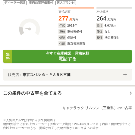
ディーラー保証
車両品質評価書付
購入プラン付
支払総額
本体価格
277.
264.
8
0
万円
万円
年式
2022
年
走行
6.0
万km
車検
車検整備付
修復
なし
保証
保証付
整備
法定整備付
住所
東京都三鷹市
今すぐ在庫確認・見積依頼
無
電話する
料
販売店：
東京スバル Ｇ－ＰＡＲＫ三鷹
この条件の中古車を全て見る
キャデラック リムジン（三重県）の中古車
※人気のクルマは平均1ヶ月で掲載終了
物件数合計1万台以上のメーカー｜算出データ期間：2024年9月～11月｜内容：物件数合計1万
台以上のメーカーのうち、掲載が終了した物件数が1,000台以上の場合