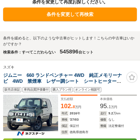
条件を変更して再度お探しください。
条件を変更して再検索
条件を緩めると、以下のような中古車がヒットします！こちらの中古車はいか
がですか？
545896
検索条件：すべてこだわらない
台ヒット
スズキ
ジムニー 660 ランドベンチャー 4WD 純正メモリーナ
ビ 4WD 禁煙車 レザー調シート シートヒーター
ETC CD 地デジ
販売店保証
車両品質評価書付
購入プラン付
オンライン相談可
支払総額
本体価格
102.
95.
8
1
万円
万円
年式
2016
年
走行
9.2
万km
車検
'27/03
修復
なし
保証
保証付
整備
法定整備付
住所
徳島県徳島市