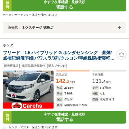
今すぐ在庫確認・見積依頼
無
電話する
料
カーセンサーアフター保証が付けられます
販売店：
ネクステージ 徳島店
ホンダ
フリード 1.5 ハイブリッド G ホンダセンシング 禁煙/
点検記録簿/両側パワスラ/3列/クルコン/車線逸脱/衝突軽
減/Bカメ/ドラレコ/ETC/LED
販売店保証
車両品質評価書付
購入プラン付
支払総額
本体価格
142.
131.
2
5
万円
万円
年式
2018
年
走行
6.8
万km
車検
'28/08
修復
なし
保証
保証付
整備
法定整備付
住所
福岡県福岡市西区
今すぐ在庫確認・見積依頼
無
電話する
料
カーセンサーアフター保証が付けられます