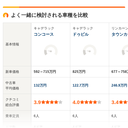
よく一緒に検討される車種を比較
キャデラック
キャデラック
リンカー
コンコース
ドゥビル
タウンカ
基本情報
新車価格
592～715万円
825万円
677～75
中古車
132万円
122.7万円
246.9万円
平均価格
クチコミ
3.9
4.0
3.4
総合評価
乗車定員
6人
6人
6人
ドア数
4ドア
4ドア
4ドア