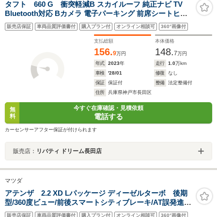
タフト 660 G 衝突軽減B スカイルーフ 純正ナビ TV
Bluetooth対応 Bカメラ 電子パーキング 前席シートヒー
ター LEDヘッドライト スマートキー プッシュスタート
販売店保証
車両品質評価書付
購入プラン付
オンライン相談可
360°画像付
アイドリングストップ フォグライト 純正アルミホイール
支払総額
本体価格
156.
148.
9
7
万円
万円
年式
2023
年
走行
1.0
万km
車検
'28/01
修復
なし
保証
保証付
整備
法定整備付
住所
兵庫県神戸市長田区
今すぐ在庫確認・見積依頼
無
電話する
料
カーセンサーアフター保証が付けられます
販売店：
リバティ ドリーム長田店
マツダ
アテンザ 2.2 XD Lパッケージ ディーゼルターボ 後期
型/360度ビュー/前後スマートシティブレーキ/AT誤発進抑
制制御/全車速追従レーダークルコン/LKA/車線逸脱警
販売店保証
車両品質評価書付
購入プラン付
オンライン相談可
360°画像付