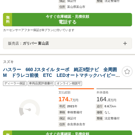
保証
保証付
整備
法定整備付
住所
富山県富山市
今すぐ在庫確認・見積依頼
無
電話する
料
カーセンサーアフター保証がBプランに付いています
販売店：
ガリバー 富山店
スズキ
ハスラー 660 Jスタイル ターボ 純正9型ナビ 全周囲
M ドラレコ前後 ETC LEDオートマチックハイビー
ム 前席シートヒータ レーダークルコン パドルシフ
ディーラー保証
車両品質評価書付
オンライン相談可
ト スマートキー 衝突被害軽減ブレーキ 踏み間違い
防止 障害物センサ
支払総額
本体価格
174.
164.
7
8
万円
万円
年式
2021
年
走行
0.6
万km
車検
車検整備付
修復
なし
保証
保証付
整備
法定整備付
住所
奈良県奈良市
今すぐ在庫確認・見積依頼