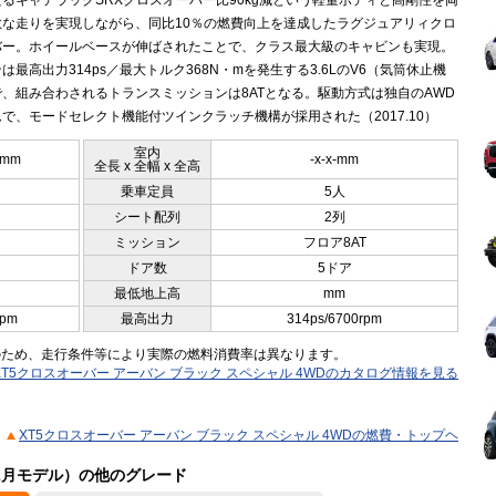
るキャデラックSRXクロスオーバー比90kg減という軽量ボディと高剛性を両
敏な走りを実現しながら、同比10％の燃費向上を達成したラグジュアリィクロ
バー。ホイールベースが伸ばされたことで、クラス最大級のキャビンも実現。
は最高出力314ps／最大トルク368N・mを発生する3.6LのV6（気筒休止機
、組み合わされるトランスミッションは8ATとなる。駆動方式は独自のAWD
で、モードセレクト機能付ツインクラッチ機構が採用された（2017.10）
室内
0mm
-x-x-mm
全長 x 全幅 x 全高
乗車定員
5人
シート配列
2列
ミッション
フロア8AT
ドア数
5ドア
最低地上高
mm
rpm
最高出力
314ps/6700rpm
のため、走行条件等により実際の燃料消費率は異なります。
XT5クロスオーバー アーバン ブラック スペシャル 4WDのカタログ情報を見る
XT5クロスオーバー アーバン ブラック スペシャル 4WDの燃費・トップヘ
12月モデル）の他のグレード