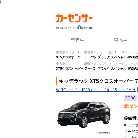
{
中古車
輸入車
中古車トップ
>
中古車メーカー一覧
>
キャデラッ
XT5クロスオーバー アーバン ブラック スペシャル 4WDの
中古車トップ
>
燃費ランキング
>
キャデラックの
XT5クロスオーバー アーバン ブラック スペシャル 4WDの
キャデラック XT5クロスオーバー 
WLTCモード、JC08モード、10・15モードとは
JC08
満タ
俊敏性
キャデ
ザー溶