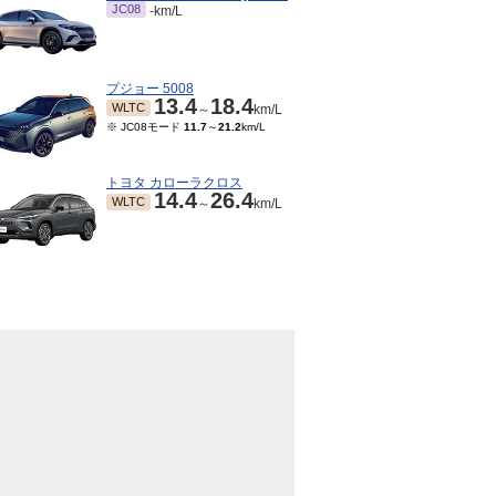
JC08
-km/L
プジョー 5008
13.4
18.4
WLTC
～
km/L
※ JC08モード
11.7
～
21.2
km/L
トヨタ カローラクロス
14.4
26.4
WLTC
～
km/L