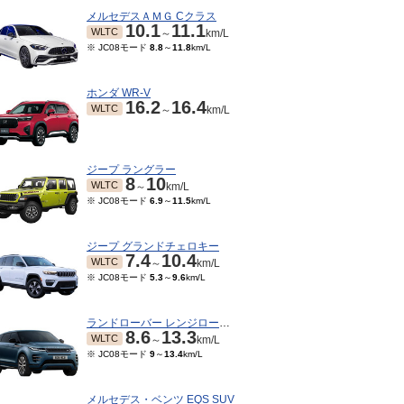
メルセデスＡＭＧ Cクラス
10.1
11.1
WLTC
～
km/L
※ JC08モード
8.8
～
11.8
km/L
ホンダ WR-V
16.2
16.4
WLTC
～
km/L
ジープ ラングラー
8
10
WLTC
～
km/L
※ JC08モード
6.9
～
11.5
km/L
ジープ グランドチェロキー
7.4
10.4
WLTC
～
km/L
※ JC08モード
5.3
～
9.6
km/L
ランドローバー レンジローバーイヴォーク
8.6
13.3
WLTC
～
km/L
※ JC08モード
9
～
13.4
km/L
メルセデス・ベンツ EQS SUV