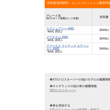
排気量/使用燃料・エンジン/ミッション/新車時
グレード名
排気量
WLTCモード燃費(タンク容量)
ラグジュアリー 4WD
3649cc
-km/L (82L)
プラチナム 4WD
3649cc
-km/L (82L)
ファースト リミテッド エディシ
ョン 4WD
3649cc
-km/L (82L)
◆XT5クロスオーバーの他のモデルの燃費情
◆キャデラックの他の車の燃費情報
SRXクロスオーバー
◆車を売却する
XT5クロスオーバーの車買取・車査定