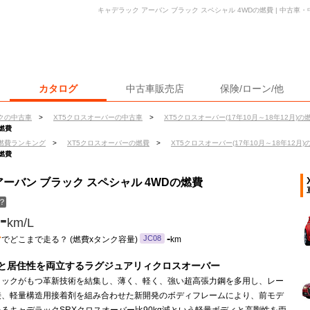
キャデラック アーバン ブラック スペシャル 4WDの燃費 | 中古
カタログ
中古車販売店
保険/ローン/他
クの中古車
>
XT5クロスオーバーの中古車
>
XT5クロスオーバー(17年10月～18年12月)の
燃費
燃費ランキング
>
XT5クロスオーバーの燃費
>
XT5クロスオーバー(17年10月～18年12月)
燃費
アーバン ブラック スペシャル 4WDの燃費
？
-
km/L
ン
-
JC08
でどこまで走る？ (燃費xタンク容量)
km
と居住性を両立するラグジュアリィクロスオーバー
ラックがもつ革新技術を結集し、薄く、軽く、強い超高張力鋼を多用し、レー
接、軽量構造用接着剤を組み合わせた新開発のボディフレームにより、前モデ