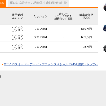
価格
駆動方式/最大出力/過給器/生産期間/燃費性能
満タンで
使用燃料
新車時価格
ミッション
どこまで走る？
エンジン
(税込)
(燃費xタンク容量)
ハイオク
フロア8AT
-
619
万円
ガソリン
ハイオク
フロア8AT
-
699
万円
ガソリン
ハイオク
フロア8AT
-
725
万円
ガソリン
XT5クロスオーバー アーバン ブラック スペシャル 4WDの燃費・トップヘ
報