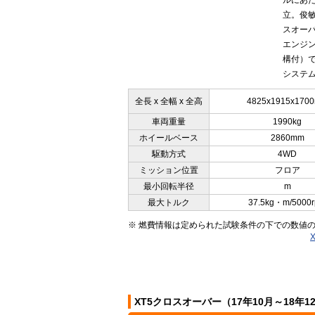
ルにあた
立。俊
スオー
エンジン
構付）で
システム
全長 x 全幅 x 全高
4825x1915x170
車両重量
1990kg
ホイールベース
2860mm
駆動方式
4WD
ミッション位置
フロア
最小回転半径
m
最大トルク
37.5kg・m/5000
※ 燃費情報は定められた試験条件の下での数値
XT5クロスオーバー（17年10月～18年