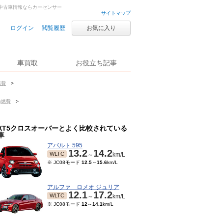
車・中古車情報ならカーセンサー
サイトマップ
ログイン
閲覧履歴
お気に入り
車買取
お役立ち記事
燃費
>
の燃費
>
XT5クロスオーバーとよく比較されている
車
アバルト 595
13.2
14.2
WLTC
～
km/L
※ JC08モード
12.5
～
15.6
km/L
アルファ ロメオ ジュリア
12.1
17.2
WLTC
～
km/L
※ JC08モード
12
～
14.1
km/L