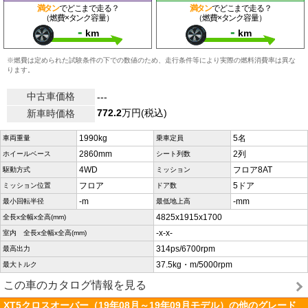
満タン
でどこまで走る？
満タン
でどこまで走る？
（燃費×タンク容量）
（燃費×タンク容量）
-
-
km
km
※燃費は定められた試験条件の下での数値のため、走行条件等により実際の燃料消費率は異な
ります。
中古車価格
---
772.2
万円(税込)
新車時価格
1990kg
5名
車両重量
乗車定員
2860mm
2列
ホイールベース
シート列数
4WD
フロア8AT
駆動方式
ミッション
フロア
5ドア
ミッション位置
ドア数
-m
-mm
最小回転半径
最低地上高
4825x1915x1700
全長x全幅x全高(mm)
-x-x-
室内 全長x全幅x全高(mm)
314ps/6700rpm
最高出力
37.5kg・m/5000rpm
最大トルク
この車のカタログ情報を見る
XT5クロスオーバー（19年08月～19年09月モデル）の他のグレード