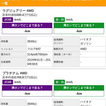
一覧
ラグジュアリー 4WD
新車時価格
680.4
万円(税込)
JC08
-km/L
10・15
-km/L
満タンでどこまで走る？
満タンでどこまで走る？
-km
-km
ハイオク
使用燃料
3649cc
排気量
エンジン
ガソリン
フロア8AT
4WD
ミッション
駆動方式
314ps/6700rpm
-
最大出力
過給器（ターボ）
2019年01月～201
-
生産期間
燃費性能
9年09月
プラチナム 4WD
新車時価格
766.8
万円(税込)
JC08
-km/L
10・15
-km/L
満タンでどこまで走る？
満タンでどこまで走る？
-km
-km
ハイオク
使用燃料
3649cc
排気量
エンジン