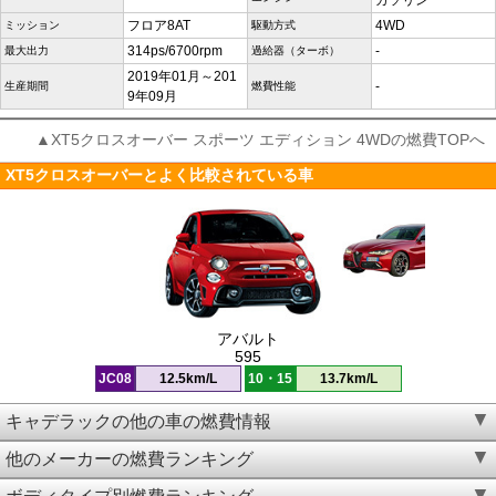
ガソリン
フロア8AT
4WD
ミッション
駆動方式
314ps/6700rpm
-
最大出力
過給器（ターボ）
2019年01月～201
-
生産期間
燃費性能
9年09月
▲XT5クロスオーバー スポーツ エディション 4WDの燃費TOPへ
XT5クロスオーバーとよく比較されている車
アバルト
595
JC08
12.5km/L
10・15
13.7km/L
キャデラックの他の車の燃費情報
他のメーカーの燃費ランキング