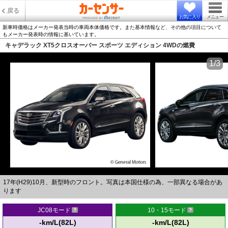
戻る
お気に入り
メニュー
新車時価格はメーカー発表当時の車両本体価格です。また基本情報など、その他の項目について
もメーカー発表時の情報に基いています。
キャデラック XT5クロスオーバー スポーツ エディション 4WDの燃費
1/3
17年(H29)10月、新型時のフロント。写真は本国仕様の為、一部異なる場合があ
ります
JC08モード
10・15モード
-km/L(82L)
-km/L(82L)