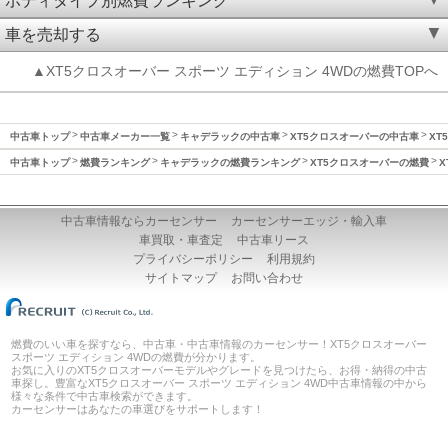
ボディタイプ別燃費ランキング
車を売却する
▲XT5クロスオーバー スポーツ エディション 4WDの燃費TOPへ
中古車トップ
中古車メーカー一覧
キャデラックの中古車
XT5クロスオーバーの中古車
XT
中古車トップ
燃費ランキング
キャデラックの燃費ランキング
XT5クロスオーバーの燃費
X
中古車情報ならカーセンサー
カーセンサーエッジ・輸入車
車買取・車査定
中古車リース
プライバシーポリシー
利用規約
サイトマップ
お問い合わせ
燃費のいい車を探すなら、中古車・中古車情報のカーセンサー！XT5クロスオーバー
スポーツ エディション 4WDの燃費が分かります。
お気に入りのXT5クロスオーバーモデルやグレードを見つけたら、お得・納得の中古
車探し。豊富なXT5クロスオーバー スポーツ エディション 4WD中古車情報の中から
様々な条件で中古車検索ができます。
カーセンサーはあなたの車選びをサポートします！