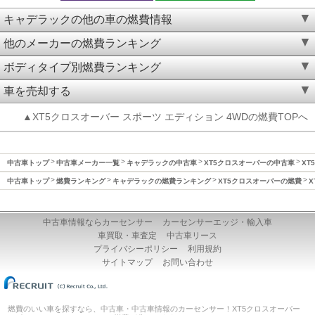
キャデラックの他の車の燃費情報
他のメーカーの燃費ランキング
ボディタイプ別燃費ランキング
車を売却する
▲XT5クロスオーバー スポーツ エディション 4WDの燃費TOPへ
中古車トップ
中古車メーカー一覧
キャデラックの中古車
XT5クロスオーバーの中古車
XT
中古車トップ
燃費ランキング
キャデラックの燃費ランキング
XT5クロスオーバーの燃費
X
中古車情報ならカーセンサー
カーセンサーエッジ・輸入車
車買取・車査定
中古車リース
プライバシーポリシー
利用規約
サイトマップ
お問い合わせ
燃費のいい車を探すなら、中古車・中古車情報のカーセンサー！XT5クロスオーバー