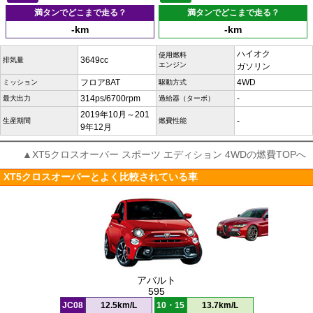
満タンでどこまで走る？
満タンでどこまで走る？
-km
-km
ハイオク
使用燃料
3649cc
排気量
エンジン
ガソリン
フロア8AT
4WD
ミッション
駆動方式
314ps/6700rpm
-
最大出力
過給器（ターボ）
2019年10月～201
-
生産期間
燃費性能
9年12月
▲XT5クロスオーバー スポーツ エディション 4WDの燃費TOPへ
XT5クロスオーバーとよく比較されている車
アバルト
595
JC08
12.5km/L
10・15
13.7km/L