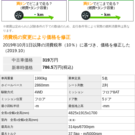
満タン
でどこまで走る？
満タン
でどこまで走る？
（燃費×タンク容量）
（燃費×タンク容量）
-
-
km
km
※燃費は定められた試験条件の下での数値のため、走行条件等により実際の燃料消費率は異な
ります。
消費税の変更により価格を修正
2019年10月1日以降の消費税率（10％）に基づき、価格を修正した
（2019.10）
中古車価格
319
万円
786.5
万円(税込)
新車時価格
1990kg
5名
車両重量
乗車定員
2860mm
2列
ホイールベース
シート列数
4WD
フロア8AT
駆動方式
ミッション
フロア
5ドア
ミッション位置
ドア数
-m
-mm
最小回転半径
最低地上高
4825x1915x1700
全長x全幅x全高(mm)
-x-x-
室内 全長x全幅x全高(mm)
314ps/6700rpm
最高出力
37.5kg・m/5000rpm
最大トルク