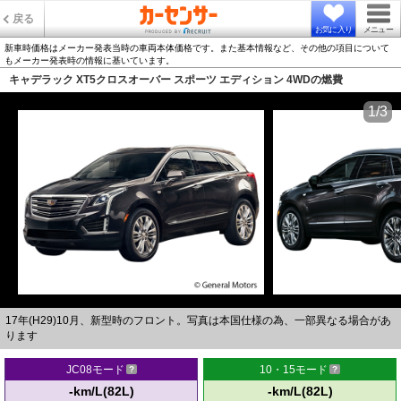
戻る
お気に入り
メニュー
新車時価格はメーカー発表当時の車両本体価格です。また基本情報など、その他の項目について
もメーカー発表時の情報に基いています。
キャデラック XT5クロスオーバー スポーツ エディション 4WDの燃費
1/3
17年(H29)10月、新型時のフロント。写真は本国仕様の為、一部異なる場合があ
ります
JC08モード
10・15モード
-km/L(82L)
-km/L(82L)