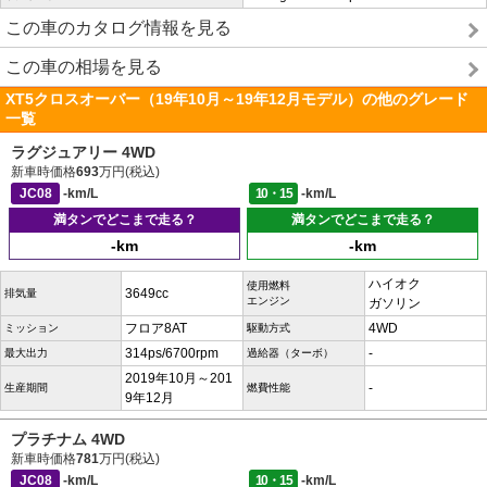
この車のカタログ情報を見る
この車の相場を見る
XT5クロスオーバー（19年10月～19年12月モデル）の他のグレード
一覧
ラグジュアリー 4WD
新車時価格
693
万円(税込)
JC08
-km/L
10・15
-km/L
満タンでどこまで走る？
満タンでどこまで走る？
-km
-km
ハイオク
使用燃料
3649cc
排気量
エンジン
ガソリン
フロア8AT
4WD
ミッション
駆動方式
314ps/6700rpm
-
最大出力
過給器（ターボ）
2019年10月～201
-
生産期間
燃費性能
9年12月
プラチナム 4WD
新車時価格
781
万円(税込)
JC08
-km/L
10・15
-km/L