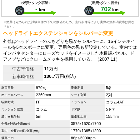
（燃費×タンク容量）
（燃費×タンク容量）
-
702
km
km
※燃費は定められた試験条件の下での数値のため、走行条件等により実際の燃料消費率は異な
ります。
ヘッドライトエクステンションをシルバーに変更
外観はヘッドライトのふちどりを黒からシルバーに、15インチホイ
ールを5本スポークに変更。専用色の黒も新設定している。室内では
インパネセンターにローズウッドをイメージした木目調パネル、ド
アノブなどにクロームメッキを採用している。（2007.11）
中古車価格
11
万円
130.7
万円(税込)
新車時価格
970kg
5名
車両重量
乗車定員
2360mm
2列
ホイールベース
シート列数
FF
コラム4AT
駆動方式
ミッション
コラム
5ドア
ミッション位置
ドア数
5m
155mm
最小回転半径
最低地上高
3575x1620x1700
全長x全幅x全高(mm)
1770x1385x1300
室内 全長x全幅x全高(mm)
88ps/6000rpm
最高出力