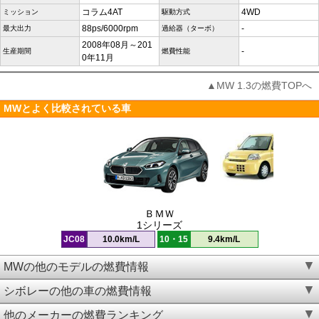
コラム4AT
4WD
ミッション
駆動方式
88ps/6000rpm
-
最大出力
過給器（ターボ）
2008年08月～201
-
生産期間
燃費性能
0年11月
▲MW 1.3の燃費TOPへ
MWとよく比較されている車
ＢＭＷ
1シリーズ
JC08
10.0km/L
10・15
9.4km/L
MWの他のモデルの燃費情報
シボレーの他の車の燃費情報
他のメーカーの燃費ランキング