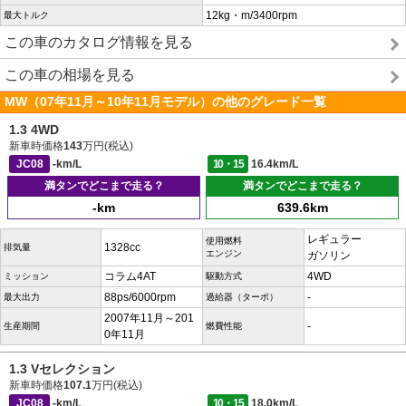
12kg・m/3400rpm
最大トルク
この車のカタログ情報を見る
この車の相場を見る
MW（07年11月～10年11月モデル）の他のグレード一覧
1.3 4WD
新車時価格
143
万円(税込)
JC08
-km/L
10・15
16.4km/L
満タンでどこまで走る？
満タンでどこまで走る？
-km
639.6km
レギュラー
使用燃料
1328cc
排気量
エンジン
ガソリン
コラム4AT
4WD
ミッション
駆動方式
88ps/6000rpm
-
最大出力
過給器（ターボ）
2007年11月～201
-
生産期間
燃費性能
0年11月
1.3 Vセレクション
新車時価格
107.1
万円(税込)
JC08
-km/L
10・15
18.0km/L