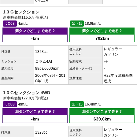
0年11月
1.3 Gセレクション
新車時価格
115.5
万円(税込)
JC08
-km/L
10・15
18.0km/L
満タンでどこまで走る？
満タンでどこまで走る？
-km
702km
レギュラー
使用燃料
1328cc
排気量
エンジン
ガソリン
コラム4AT
FF
ミッション
駆動方式
88ps/6000rpm
-
最大出力
過給器（ターボ）
2008年08月～201
H22年度燃費基準
生産期間
燃費性能
0年11月
達成
1.3 Gセレクション 4WD
新車時価格
127.8
万円(税込)
JC08
-km/L
10・15
16.4km/L
満タンでどこまで走る？
満タンでどこまで走る？
-km
639.6km
レギュラー
使用燃料
1328cc
排気量
エンジン
ガソリン