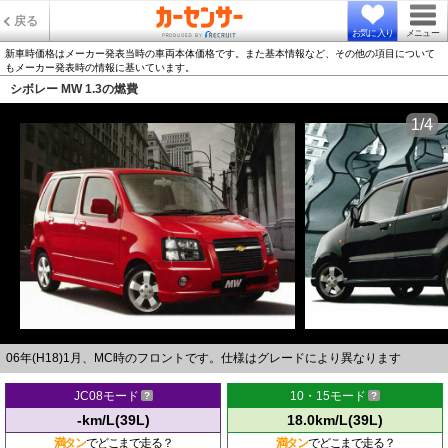
戻る
お気に入り
メニュー
新車時価格はメーカー発表当時の車両本体価格です。また基本情報など、その他の項目について
もメーカー発表時の情報に基いています。
シボレー MW 1.3の燃費
1/4
06年(H18)1月、MC時のフロントです。仕様はグレードにより異なります
JC08モード
10・15モード
-km/L(39L)
18.0km/L(39L)
満タン
でどこまで走る？
満タン
でどこまで走る？