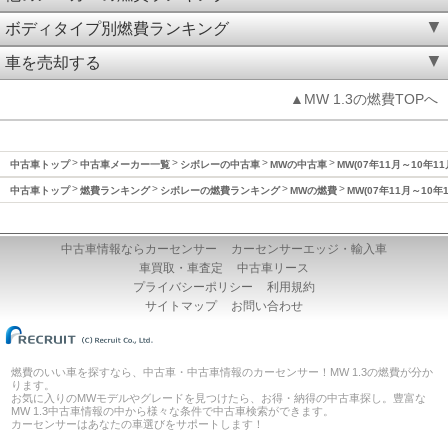
ボディタイプ別燃費ランキング
車を売却する
▲MW 1.3の燃費TOPへ
中古車トップ
中古車メーカー一覧
シボレーの中古車
MWの中古車
MW(07年11月～10年1
中古車トップ
燃費ランキング
シボレーの燃費ランキング
MWの燃費
MW(07年11月～10年
中古車情報ならカーセンサー
カーセンサーエッジ・輸入車
車買取・車査定
中古車リース
プライバシーポリシー
利用規約
サイトマップ
お問い合わせ
燃費のいい車を探すなら、中古車・中古車情報のカーセンサー！MW 1.3の燃費が分か
ります。
お気に入りのMWモデルやグレードを見つけたら、お得・納得の中古車探し。豊富な
MW 1.3中古車情報の中から様々な条件で中古車検索ができます。
カーセンサーはあなたの車選びをサポートします！