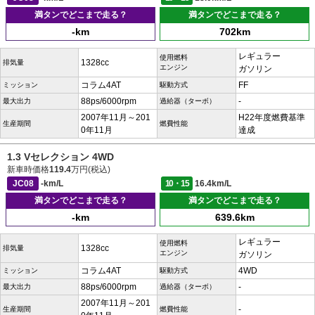
満タンでどこまで走る？
満タンでどこまで走る？
-km
702km
レギュラー
使用燃料
1328cc
排気量
エンジン
ガソリン
コラム4AT
FF
ミッション
駆動方式
88ps/6000rpm
-
最大出力
過給器（ターボ）
2007年11月～201
H22年度燃費基準
生産期間
燃費性能
0年11月
達成
1.3 Vセレクション 4WD
新車時価格
119.4
万円(税込)
JC08
-km/L
10・15
16.4km/L
満タンでどこまで走る？
満タンでどこまで走る？
-km
639.6km
レギュラー
使用燃料
1328cc
排気量
エンジン
ガソリン
コラム4AT
4WD
ミッション
駆動方式
88ps/6000rpm
-
最大出力
過給器（ターボ）
2007年11月～201
-
生産期間
燃費性能