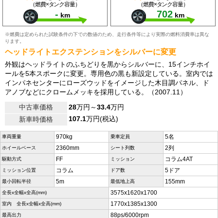
（燃費×タンク容量）
（燃費×タンク容量）
-
702
km
km
※燃費は定められた試験条件の下での数値のため、走行条件等により実際の燃料消費率は異な
ります。
ヘッドライトエクステンションをシルバーに変更
外観はヘッドライトのふちどりを黒からシルバーに、15インチホイ
ールを5本スポークに変更。専用色の黒も新設定している。室内では
インパネセンターにローズウッドをイメージした木目調パネル、ド
アノブなどにクロームメッキを採用している。（2007.11）
中古車価格
28
万円～
33.4
万円
107.1
万円(税込)
新車時価格
970kg
5名
車両重量
乗車定員
2360mm
2列
ホイールベース
シート列数
FF
コラム4AT
駆動方式
ミッション
コラム
5ドア
ミッション位置
ドア数
5m
155mm
最小回転半径
最低地上高
3575x1620x1700
全長x全幅x全高(mm)
1770x1385x1300
室内 全長x全幅x全高(mm)
88ps/6000rpm
最高出力