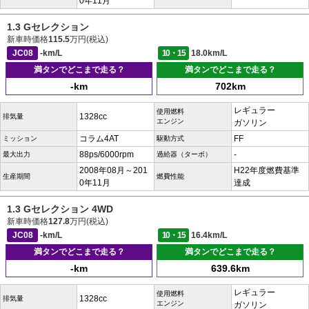
0年11月
1.3 Gセレクション
新車時価格
115.5
万円(税込)
JC08
-km/L
10・15
18.0km/L
満タンでどこまで走る？
満タンでどこまで走る？
-km
702km
レギュラー
使用燃料
1328cc
排気量
エンジン
ガソリン
コラム4AT
FF
ミッション
駆動方式
88ps/6000rpm
-
最大出力
過給器（ターボ）
2008年08月～201
H22年度燃費基準
生産期間
燃費性能
0年11月
達成
1.3 Gセレクション 4WD
新車時価格
127.8
万円(税込)
JC08
-km/L
10・15
16.4km/L
満タンでどこまで走る？
満タンでどこまで走る？
-km
639.6km
レギュラー
使用燃料
1328cc
排気量
エンジン
ガソリン