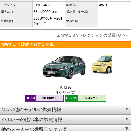
コラム4AT
4WD
ミッション
駆動方式
88ps/6000rpm
-
最大出力
過給器（ターボ）
2008年08月～201
-
生産期間
燃費性能
0年11月
▲MW 1.3 Vセレクションの燃費TOPへ
MWとよく比較されている車
ＢＭＷ
1シリーズ
JC08
10.0km/L
10・15
9.4km/L
MWの他のモデルの燃費情報
シボレーの他の車の燃費情報
他のメーカーの燃費ランキング