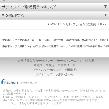
ボディタイプ別燃費ランキング
車を売却する
▲MW 1.3 Vセレクションの燃費TOPへ
中古車トップ
中古車メーカー一覧
シボレーの中古車
MWの中古車
MW(07年11月～10年1
中古車トップ
燃費ランキング
シボレーの燃費ランキング
MWの燃費
MW(07年11月～10年
中古車情報ならカーセンサー
カーセンサーエッジ・輸入車
車買取・車査定
中古車リース
プライバシーポリシー
利用規約
サイトマップ
お問い合わせ
燃費のいい車を探すなら、中古車・中古車情報のカーセンサー！MW 1.3 Vセレクショ
ンの燃費が分かります。
お気に入りのMWモデルやグレードを見つけたら、お得・納得の中古車探し。豊富な
MW 1.3 Vセレクション中古車情報の中から様々な条件で中古車検索ができます。
カーセンサーはあなたの車選びをサポートします！