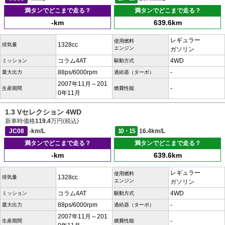
満タンでどこまで走る？
満タンでどこまで走る？
-km
639.6km
レギュラー
使用燃料
1328cc
排気量
エンジン
ガソリン
コラム4AT
4WD
ミッション
駆動方式
88ps/6000rpm
-
最大出力
過給器（ターボ）
2007年11月～201
-
生産期間
燃費性能
0年11月
1.3 Vセレクション 4WD
新車時価格
119.4
万円(税込)
JC08
-km/L
10・15
16.4km/L
満タンでどこまで走る？
満タンでどこまで走る？
-km
639.6km
レギュラー
使用燃料
1328cc
排気量
エンジン
ガソリン
コラム4AT
4WD
ミッション
駆動方式
88ps/6000rpm
-
最大出力
過給器（ターボ）
2007年11月～201
-
生産期間
燃費性能