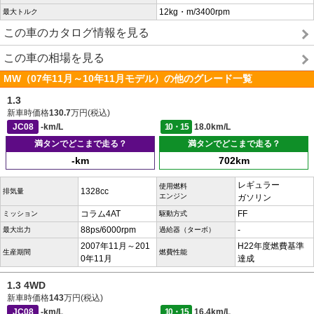
12kg・m/3400rpm
最大トルク
この車のカタログ情報を見る
この車の相場を見る
MW（07年11月～10年11月モデル）の他のグレード一覧
1.3
新車時価格
130.7
万円(税込)
JC08
-km/L
10・15
18.0km/L
満タンでどこまで走る？
満タンでどこまで走る？
-km
702km
レギュラー
使用燃料
1328cc
排気量
エンジン
ガソリン
コラム4AT
FF
ミッション
駆動方式
88ps/6000rpm
-
最大出力
過給器（ターボ）
2007年11月～201
H22年度燃費基準
生産期間
燃費性能
0年11月
達成
1.3 4WD
新車時価格
143
万円(税込)
JC08
-km/L
10・15
16.4km/L