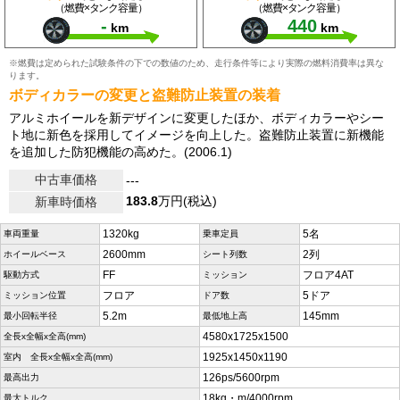
（燃費×タンク容量）
（燃費×タンク容量）
-
440
km
km
※燃費は定められた試験条件の下での数値のため、走行条件等により実際の燃料消費率は異な
ります。
ボディカラーの変更と盗難防止装置の装着
アルミホイールを新デザインに変更したほか、ボディカラーやシー
ト地に新色を採用してイメージを向上した。盗難防止装置に新機能
を追加した防犯機能の高めた。(2006.1)
中古車価格
---
183.8
万円(税込)
新車時価格
1320kg
5名
車両重量
乗車定員
2600mm
2列
ホイールベース
シート列数
FF
フロア4AT
駆動方式
ミッション
フロア
5ドア
ミッション位置
ドア数
5.2m
145mm
最小回転半径
最低地上高
4580x1725x1500
全長x全幅x全高(mm)
1925x1450x1190
室内 全長x全幅x全高(mm)
126ps/5600rpm
最高出力
18kg・m/4000rpm
最大トルク