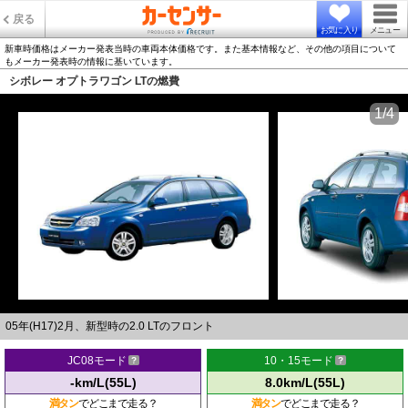
戻る
お気に入り
メニュー
新車時価格はメーカー発表当時の車両本体価格です。また基本情報など、その他の項目について
もメーカー発表時の情報に基いています。
シボレー オプトラワゴン LTの燃費
1/4
05年(H17)2月、新型時の2.0 LTのフロント
JC08モード
10・15モード
-km/L(55L)
8.0km/L(55L)
満タン
でどこまで走る？
満タン
でどこまで走る？