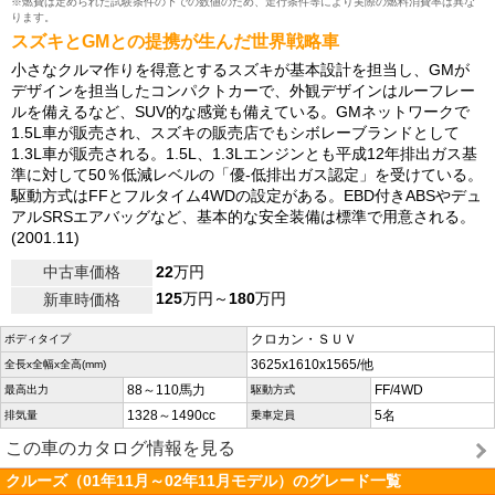
※燃費は定められた試験条件の下での数値のため、走行条件等により実際の燃料消費率は異な
ります。
スズキとGMとの提携が生んだ世界戦略車
小さなクルマ作りを得意とするスズキが基本設計を担当し、GMが
デザインを担当したコンパクトカーで、外観デザインはルーフレー
ルを備えるなど、SUV的な感覚も備えている。GMネットワークで
1.5L車が販売され、スズキの販売店でもシボレーブランドとして
1.3L車が販売される。1.5L、1.3Lエンジンとも平成12年排出ガス基
準に対して50％低減レベルの「優-低排出ガス認定」を受けている。
駆動方式はFFとフルタイム4WDの設定がある。EBD付きABSやデュ
アルSRSエアバッグなど、基本的な安全装備は標準で用意される。
(2001.11)
中古車価格
22
万円
125
万円～
180
万円
新車時価格
クロカン・ＳＵＶ
ボディタイプ
3625x1610x1565/他
全長x全幅x全高(mm)
88～110馬力
FF/4WD
最高出力
駆動方式
1328～1490cc
5名
排気量
乗車定員
この車のカタログ情報を見る
クルーズ（01年11月～02年11月モデル）のグレード一覧