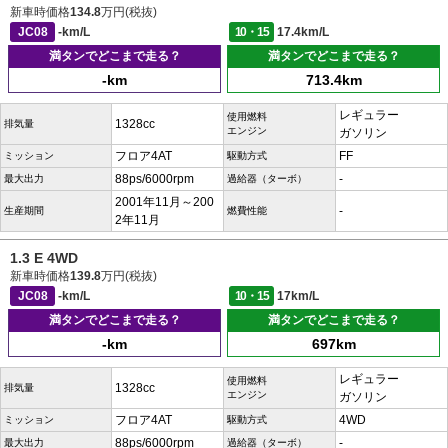
新車時価格
134.8
万円(税抜)
JC08
-km/L
10・15
17.4km/L
満タンでどこまで走る？
満タンでどこまで走る？
-km
713.4km
レギュラー
使用燃料
1328cc
排気量
エンジン
ガソリン
フロア4AT
FF
ミッション
駆動方式
88ps/6000rpm
-
最大出力
過給器（ターボ）
2001年11月～200
-
生産期間
燃費性能
2年11月
1.3 E 4WD
新車時価格
139.8
万円(税抜)
JC08
-km/L
10・15
17km/L
満タンでどこまで走る？
満タンでどこまで走る？
-km
697km
レギュラー
使用燃料
1328cc
排気量
エンジン
ガソリン
フロア4AT
4WD
ミッション
駆動方式
88ps/6000rpm
-
最大出力
過給器（ターボ）