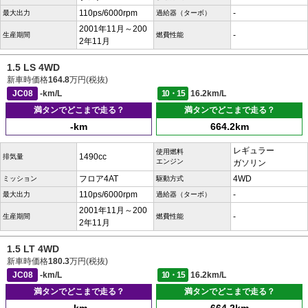
110ps/6000rpm
-
最大出力
過給器（ターボ）
2001年11月～200
-
生産期間
燃費性能
2年11月
1.5 LS 4WD
新車時価格
164.8
万円(税抜)
JC08
-km/L
10・15
16.2km/L
満タンでどこまで走る？
満タンでどこまで走る？
-km
664.2km
レギュラー
使用燃料
1490cc
排気量
エンジン
ガソリン
フロア4AT
4WD
ミッション
駆動方式
110ps/6000rpm
-
最大出力
過給器（ターボ）
2001年11月～200
-
生産期間
燃費性能
2年11月
1.5 LT 4WD
新車時価格
180.3
万円(税抜)
JC08
-km/L
10・15
16.2km/L
満タンでどこまで走る？
満タンでどこまで走る？