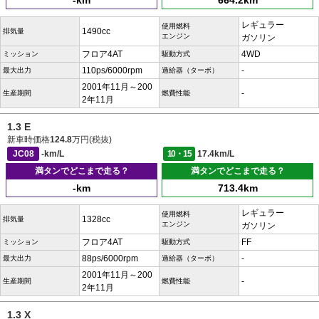
-km
664.2km
レギュラー
使用燃料
1490cc
排気量
エンジン
ガソリン
フロア4AT
4WD
ミッション
駆動方式
110ps/6000rpm
-
最大出力
過給器（ターボ）
2001年11月～200
-
生産期間
燃費性能
2年11月
1.3 E
新車時価格
124.8
万円(税抜)
JC08
-km/L
10・15
17.4km/L
満タンでどこまで走る？
満タンでどこまで走る？
-km
713.4km
レギュラー
使用燃料
1328cc
排気量
エンジン
ガソリン
フロア4AT
FF
ミッション
駆動方式
88ps/6000rpm
-
最大出力
過給器（ターボ）
2001年11月～200
-
生産期間
燃費性能
2年11月
1.3 X