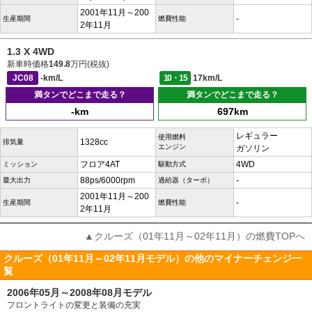
2001年11月～200
-
生産期間
燃費性能
2年11月
1.3 X 4WD
新車時価格
149.8
万円(税抜)
JC08
-km/L
10・15
17km/L
満タンでどこまで走る？
満タンでどこまで走る？
-km
697km
レギュラー
使用燃料
1328cc
排気量
エンジン
ガソリン
フロア4AT
4WD
ミッション
駆動方式
88ps/6000rpm
-
最大出力
過給器（ターボ）
2001年11月～200
-
生産期間
燃費性能
2年11月
▲クルーズ（01年11月～02年11月）の燃費TOPへ
クルーズ（01年11月～02年11月モデル）の他のマイナーチェンジ一
覧
2006年05月～2008年08月モデル
フロントライトの変更と装備の充実