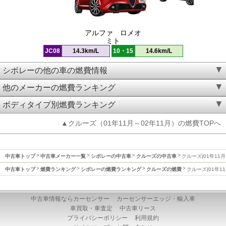
アルファ ロメオ
ミト
JC08
14.3km/L
10・15
14.6km/L
シボレーの他の車の燃費情報
他のメーカーの燃費ランキング
ボディタイプ別燃費ランキング
▲クルーズ（01年11月～02年11月）の燃費TOPへ
中古車トップ
中古車メーカー一覧
シボレーの中古車
クルーズの中古車
クルーズ(01年11月
中古車トップ
燃費ランキング
シボレーの燃費ランキング
クルーズの燃費
クルーズ(01年1
中古車情報ならカーセンサー
カーセンサーエッジ・輸入車
車買取・車査定
中古車リース
プライバシーポリシー
利用規約