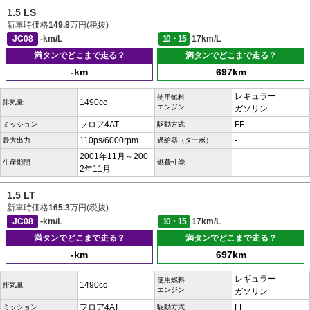
1.5 LS
新車時価格
149.8
万円(税抜)
JC08
-km/L
10・15
17km/L
満タンでどこまで走る？
満タンでどこまで走る？
-km
697km
レギュラー
使用燃料
1490cc
排気量
エンジン
ガソリン
フロア4AT
FF
ミッション
駆動方式
110ps/6000rpm
-
最大出力
過給器（ターボ）
2001年11月～200
-
生産期間
燃費性能
2年11月
1.5 LT
新車時価格
165.3
万円(税抜)
JC08
-km/L
10・15
17km/L
満タンでどこまで走る？
満タンでどこまで走る？
-km
697km
レギュラー
使用燃料
1490cc
排気量
エンジン
ガソリン
フロア4AT
FF
ミッション
駆動方式