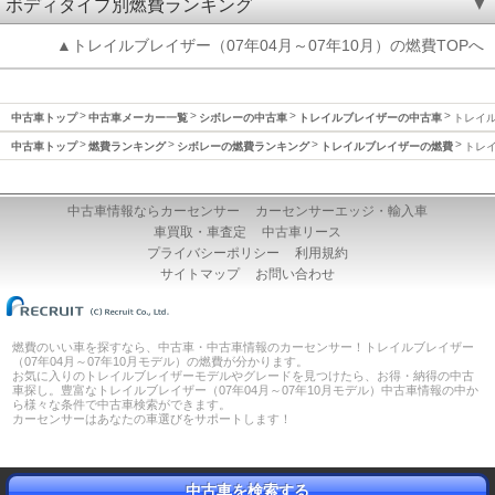
ボディタイプ別燃費ランキング
▲トレイルブレイザー（07年04月～07年10月）の燃費TOPへ
中古車トップ
中古車メーカー一覧
シボレーの中古車
トレイルブレイザーの中古車
トレイル
中古車トップ
燃費ランキング
シボレーの燃費ランキング
トレイルブレイザーの燃費
トレイ
中古車情報ならカーセンサー
カーセンサーエッジ・輸入車
車買取・車査定
中古車リース
プライバシーポリシー
利用規約
サイトマップ
お問い合わせ
燃費のいい車を探すなら、中古車・中古車情報のカーセンサー！トレイルブレイザー
（07年04月～07年10月モデル）の燃費が分かります。
お気に入りのトレイルブレイザーモデルやグレードを見つけたら、お得・納得の中古
車探し。豊富なトレイルブレイザー（07年04月～07年10月モデル）中古車情報の中か
ら様々な条件で中古車検索ができます。
カーセンサーはあなたの車選びをサポートします！
中古車を検索する