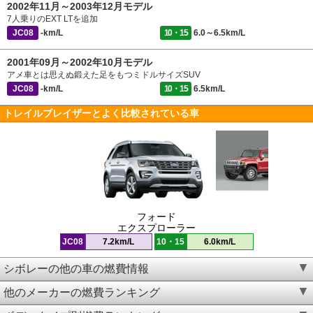
2002年11月～2003年12月モデル
7人乗りのEXT LTを追加
JC08
-km/L
10・15
6.0～6.5km/L
2001年09月～2002年10月モデル
アメ車とは思えぬ鍛えた足をもつミドルサイズSUV
JC08
-km/L
10・15
6.5km/L
トレイルブレイザーとよく比較されている車
フォード
エクスプローラー
JC08
7.2km/L
10・15
6.0km/L
シボレーの他の車の燃費情報
他のメーカーの燃費ランキング