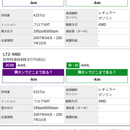
-km
-km
レギュラー
使用燃料
4157cc
排気量
エンジン
ガソリン
フロア4AT
4WD
ミッション
駆動方式
295ps/6000rpm
-
最大出力
過給器（ターボ）
2007年04月～200
-
生産期間
燃費性能
7年10月
LTZ 4WD
新車時価格
426.3
万円(税込)
JC08
-km/L
10・15
-km/L
満タンでどこまで走る？
満タンでどこまで走る？
-km
-km
レギュラー
使用燃料
4157cc
排気量
エンジン
ガソリン
フロア4AT
4WD
ミッション
駆動方式
295ps/6000rpm
-
最大出力
過給器（ターボ）
2007年04月～200
-
生産期間
燃費性能
7年10月