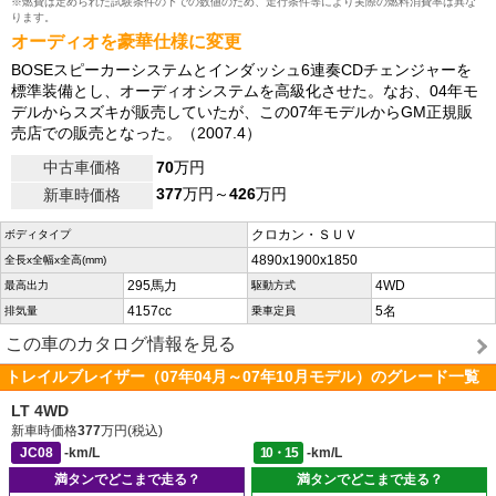
※燃費は定められた試験条件の下での数値のため、走行条件等により実際の燃料消費率は異な
ります。
オーディオを豪華仕様に変更
BOSEスピーカーシステムとインダッシュ6連奏CDチェンジャーを
標準装備とし、オーディオシステムを高級化させた。なお、04年モ
デルからスズキが販売していたが、この07年モデルからGM正規販
売店での販売となった。（2007.4）
中古車価格
70
万円
377
万円～
426
万円
新車時価格
クロカン・ＳＵＶ
ボディタイプ
4890x1900x1850
全長x全幅x全高(mm)
295馬力
4WD
最高出力
駆動方式
4157cc
5名
排気量
乗車定員
この車のカタログ情報を見る
トレイルブレイザー（07年04月～07年10月モデル）のグレード一覧
LT 4WD
新車時価格
377
万円(税込)
JC08
-km/L
10・15
-km/L
満タンでどこまで走る？
満タンでどこまで走る？