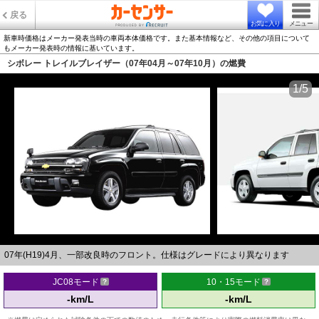
戻る
お気に入り
メニュー
新車時価格はメーカー発表当時の車両本体価格です。また基本情報など、その他の項目について
もメーカー発表時の情報に基いています。
シボレー トレイルブレイザー（07年04月～07年10月）の燃費
1/5
07年(H19)4月、一部改良時のフロント。仕様はグレードにより異なります
JC08モード
10・15モード
-km/L
-km/L