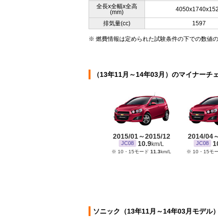
全長x全幅x全高
4050x1740x15
(mm)
排気量(cc)
1597
※ 燃費情報は定められた試験条件の下での数値
（13年11月～14年03月）のマイナーチ
2015/01～2015/12
2014/04
10.9
1
JC08
JC08
km/L
※ 10・15モード
11.3
km/L
※ 10・15モ
ソニック（13年11月～14年03月モデル