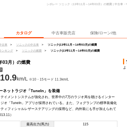
シボレー ソニック（13年11月～14年03月）の燃費 | 中古
カタログ
中古車販売店
保険/ローン/他
中古車
>
ソニックの中古車
>
ソニック(13年11月～14年03月)の燃費
ランキング
>
ソニックの燃費
>
ソニック(13年11月～14年03月)の燃費
年03月）の燃費
よ
？
10.9
km/L
※10・15モード 11.3km/L
ーネットラジオ「TuneIn」を装備
ォテイメントシステムが強化され、世界中の7万のラジオ局を聴けるインター
ジオ「TuneIn」アプリが採用されている。また、フォグランプの標準装備化
ーティフィシャルレザーステアリングの採用など、内外装にも手が加えられて
13.11）
最高出力(馬力)
115