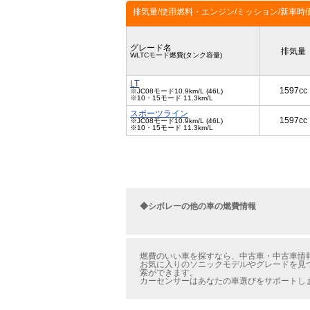
排気量/使用燃料・エンジン/ミッション/新車時
グレード名
排気量
WLTCモード燃費(タンク容量)
LT
1597cc
※JC08モード10.9km/L (46L)
※10・15モード 11.3km/L
スポーツライン
1597cc
※JC08モード10.9km/L (46L)
※10・15モード 11.3km/L
◆シボレーの他の車の燃費情報
燃費のいい車を探すなら、中古車・中古車情報
お気に入りのソニックモデルやグレードを見つ
索ができます。
カーセンサーはあなたの車選びをサポートし