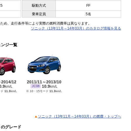
25
駆動方式
FF
乗車定員
5名
のため、走行条件等により実際の燃料消費率は異なります。
ソニック（13年11月～14年03月）のカタログ情報を見る
ェンジ一覧
～2014/12
2011/11～2013/10
0.9
10.9
JC08
km/L
km/L
ード
11.3
km/L
※ 10・15モード
11.3
km/L
ソニック（13年11月～14年03月）の燃費・トップヘ
）のグレード