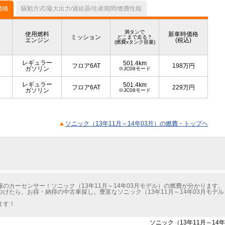
価格
駆動方式/最大出力/過給器/生産期間/燃費性能
満タンで
使用燃料
新車時価格
ミッション
どこまで走る？
エンジン
(税込)
(燃費xタンク容量)
レギュラー
501.4km
フロア6AT
198
万円
ガソリン
※JC08モード
レギュラー
501.4km
フロア6AT
229
万円
ガソリン
※JC08モード
ソニック（13年11月～14年03月）の燃費・トップヘ
のカーセンサー！ソニック（13年11月～14年03月モデル）の燃費が分かります。
けたら、お得・納得の中古車探し。豊富なソニック（13年11月～14年03月モデ
ます！
ソニック（13年11月～14