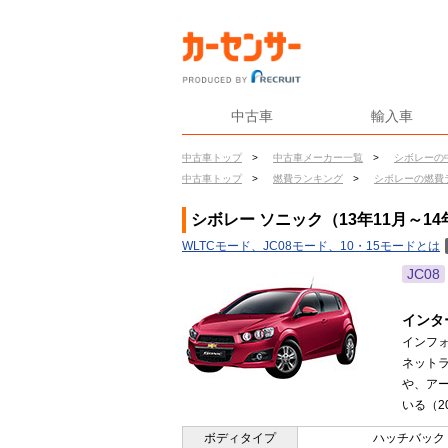
中古車
輸入車
中古車トップ
>
中古車メーカー一覧
>
シボレーの
中古車トップ
>
燃費ランキング
>
シボレーの燃費
シボレー ソニック（13年11月～14
WLTCモード、JC08モード、10・15モードとは
JC08
インタ
インフ
ネットラ
や、ア
いる（20
ボディタイプ
ハッチバック