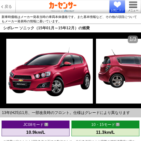
戻る
お気に入り
メニュー
新車時価格はメーカー発表当時の車両本体価格です。また基本情報など、その他の項目について
もメーカー発表時の情報に基いています。
シボレー ソニック（15年01月～15年12月）の燃費
1/3
13年(H25)11月、一部改良時のフロント。仕様はグレードにより異なります
JC08モード
10・15モード
10.9km/L
11.3km/L