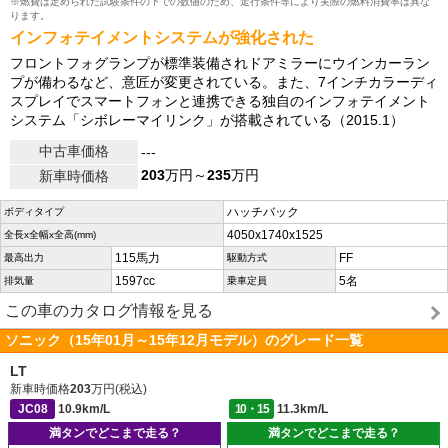
※燃費は定められた試験条件の下での数値のため、走行条件等により実際の燃料消費率は異な
ります。
インフォテイメントシステムが強化された
フロントフォグランプが標準装備されドアミラーにウインカーラン
プが備わるなど、意匠が変更されている。また、7インチカラーディ
スプレイでスマートフォンと連携できる独自のインフォテイメント
システム「シボレーマイリンク」が搭載されている（2015.1）
中古車価格
---
203
万円～
235
万円
新車時価格
ハッチバック
ボディタイプ
4050x1740x1525
全長x全幅x全高(mm)
115馬力
FF
最高出力
駆動方式
1597cc
5名
排気量
乗車定員
この車のカタログ情報を見る
ソニック（15年01月～15年12月モデル）のグレード一覧
LT
新車時価格
203
万円(税込)
JC08
10.9km/L
10・15
11.3km/L
満タンでどこまで走る？
満タンでどこまで走る？