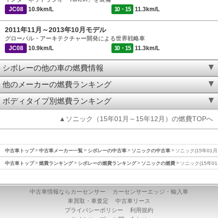
JC08
10.9km/L
10・15
11.3km/L
2011年11月～2013年10月モデル
グローバル・アーキテクチャー開発による世界戦略車
JC08
10.9km/L
10・15
11.3km/L
シボレーの他の車の燃費情報
他のメーカーの燃費ランキング
ボディタイプ別燃費ランキング
▲ソニック（15年01月～15年12月）の燃費TOPへ
中古車トップ
中古車メーカー一覧
シボレーの中古車
ソニックの中古車
ソニック(15年01月
中古車トップ
燃費ランキング
シボレーの燃費ランキング
ソニックの燃費
ソニック(15年0
中古車情報ならカーセンサー
カーセンサーエッジ・輸入車
車買取・車査定
中古車リース
プライバシーポリシー
利用規約