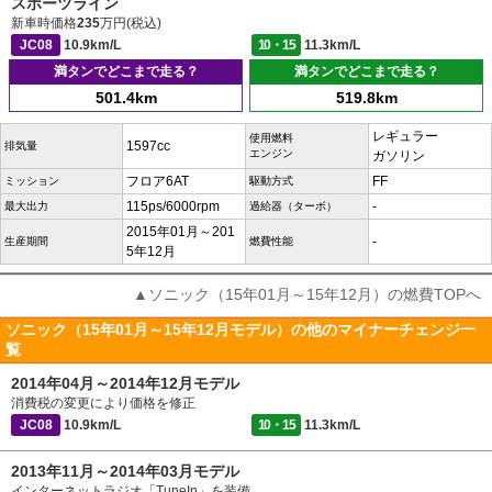
スポーツライン
新車時価格
235
万円(税込)
JC08
10.9km/L
10・15
11.3km/L
満タンでどこまで走る？
満タンでどこまで走る？
501.4km
519.8km
レギュラー
使用燃料
1597cc
排気量
エンジン
ガソリン
フロア6AT
FF
ミッション
駆動方式
115ps/6000rpm
-
最大出力
過給器（ターボ）
2015年01月～201
-
生産期間
燃費性能
5年12月
▲ソニック（15年01月～15年12月）の燃費TOPへ
ソニック（15年01月～15年12月モデル）の他のマイナーチェンジ一
覧
2014年04月～2014年12月モデル
消費税の変更により価格を修正
JC08
10.9km/L
10・15
11.3km/L
2013年11月～2014年03月モデル
インターネットラジオ「TuneIn」を装備