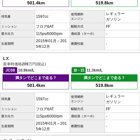
501.4km
519.8km
レギュラー
使用燃料
1597cc
排気量
エンジン
ガソリン
フロア6AT
FF
ミッション
駆動方式
115ps/6000rpm
-
最大出力
過給器（ターボ）
2015年01月～201
-
生産期間
燃費性能
5年12月
LX
新車時価格
209
万円(税込)
JC08
10.9km/L
10・15
11.3km/L
満タンでどこまで走る？
満タンでどこまで走る？
501.4km
519.8km
レギュラー
使用燃料
1597cc
排気量
エンジン
ガソリン
フロア6AT
FF
ミッション
駆動方式
115ps/6000rpm
-
最大出力
過給器（ターボ）
2015年01月～201
-
生産期間
燃費性能
5年12月