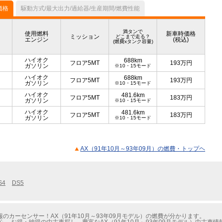
価格
駆動方式/最大出力/過給器/生産期間/燃費性能
満タンで
使用燃料
新車時価格
ミッション
どこまで走る？
エンジン
(税込)
(燃費xタンク容量)
ハイオク
688km
フロア5MT
193
万円
ガソリン
※10・15モード
ハイオク
688km
フロア5MT
193
万円
ガソリン
※10・15モード
ハイオク
481.6km
フロア5MT
183
万円
ガソリン
※10・15モード
ハイオク
481.6km
フロア5MT
183
万円
ガソリン
※10・15モード
AX（91年10月～93年09月）の燃費・トップヘ
S4
DS5
のカーセンサー！AX（91年10月～93年09月モデル）の燃費が分かります。