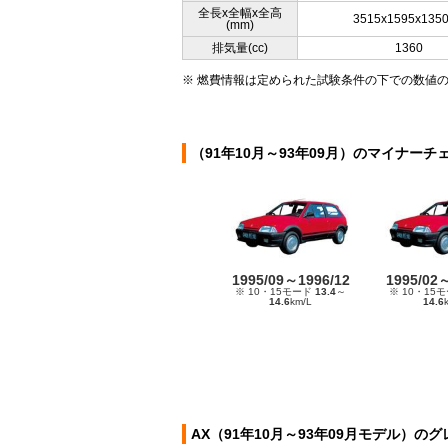
全長x全幅x全高
3515x1595x135
(mm)
排気量(cc)
1360
※ 燃費情報は定められた試験条件の下での数値
（91年10月～93年09月）のマイナーチ
1995/09～1996/12
1995/02
※ 10・15モード
13.4
～
※ 10・15
14.6
km/L
14.6
AX（91年10月～93年09月モデル）の