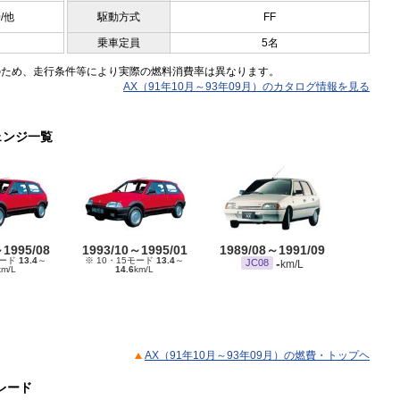
0/他
駆動方式
FF
乗車定員
5名
のため、走行条件等により実際の燃料消費率は異なります。
AX（91年10月～93年09月）のカタログ情報を見る
ェンジ一覧
～1995/08
1993/10～1995/01
1989/08～1991/09
モード
13.4
～
※ 10・15モード
13.4
～
-
JC08
km/L
km/L
14.6
km/L
AX（91年10月～93年09月）の燃費・トップヘ
グレード