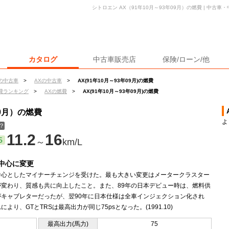
シトロエン AX（91年10月～93年09月）の燃費 | 中古
カタログ
中古車販売店
保険/ローン/他
の中古車
>
AXの中古車
>
AX(91年10月～93年09月)の燃費
費ランキング
>
AXの燃費
>
AX(91年10月～93年09月)の燃費
09月）の燃費
よ
？
11.2
16
5
～
km/L
中心に変更
中心としたマイナーチェンジを受けた。最も大きい変更はメータークラスター
が変わり、質感も共に向上したこと。また、89年の日本デビュー時は、燃料供
がキャブレターだったが、翌90年に日本仕様は全車インジェクション化され
により、GTとTRSは最高出力が同じ75psとなった。(1991.10)
最高出力(馬力)
75