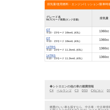
排気量/使用燃料・エンジン/ミッション/新車時
グレード名
排気量
WLTCモード燃費(タンク容量)
GT
1360cc
※10・15モード 16km/L (43L)
GT
1360cc
※10・15モード 16km/L (43L)
14TRS
1360cc
※10・15モード 11.2km/L (43L)
14TRS
1360cc
※10・15モード 11.2km/L (43L)
◆シトロエンの他の車の燃費情報
C4
ベルランゴ
C3
DS3
C4ピカソ
D
燃費のいい車を探すなら、中古車・中古車情報