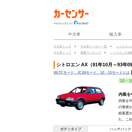
中古車
輸入車
中古車トップ
>
中古車メーカー一覧
>
シトロエン
中古車トップ
>
燃費ランキング
>
シトロエンの燃
シトロエン AX（91年10月～93年
WLTCモード、JC08モード、10・15モードとは
10・1
内装を
内装を
の形状
給装置
た。これ
ボディタイプ
ハッチバック