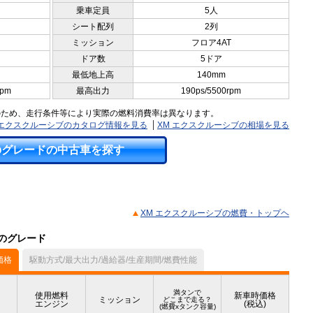
乗車定員
5人
シート配列
2列
ミッション
フロア4AT
ドア数
5ドア
最低地上高
140mm
rpm
最高出力
190ps/5500rpm
のため、走行条件等により実際の燃料消費率は異なります。
 エクスクルーシブのカタログ情報を見る
XM エクスクルーシブの相場を見る
のグレードの中古車を探す
XM エクスクルーシブの燃費・トップヘ
他のグレード
価格
駆動方式/最大出力/過給器/生産期間/燃費性能
満タンで
使用燃料
新車時価格
ミッション
どこまで走る？
エンジン
(税込)
(燃費xタンク容量)