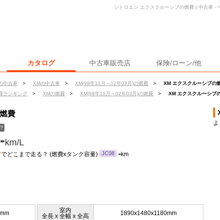
シトロエン エクスクルーシブの燃費 | 中古車
カタログ
中古車販売店
保険/ローン/他
の中古車
>
XMの中古車
>
XM(98年11月～02年03月)の燃費
>
XM エクスクルーシブの
費ランキング
>
XMの燃費
>
XM(98年11月～02年03月)の燃費
>
XM エクスクルーシブ
の燃費
よ
？
-
km/L
ン
-
JC08
でどこまで走る？ (燃費xタンク容量)
km
室内
5mm
1890x1480x1180mm
全長 x 全幅 x 全高