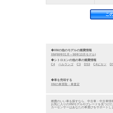
こ
◆XMの他のモデルの燃費情報
XM(98年01月～98年10月モデル)
◆シトロエンの他の車の燃費情報
C4
ベルランゴ
C3
DS3
C4ピカソ
D
◆車を売却する
XMの車買取・車査定
燃費のいい車を探すなら、中古車・中古車情報
お気に入りのXMモデルやグレードを見つけ
カーセンサーはあなたの車選びをサポートし