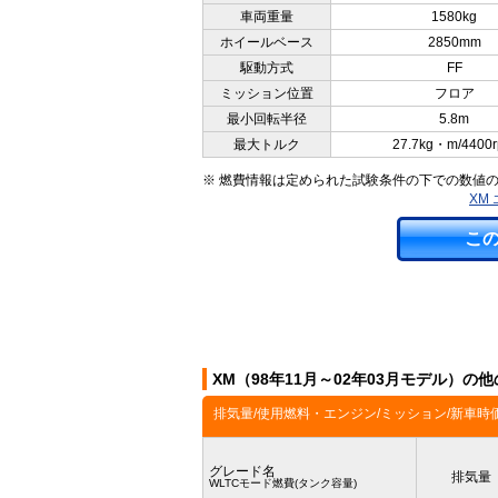
車両重量
1580kg
ホイールベース
2850mm
駆動方式
FF
ミッション位置
フロア
最小回転半径
5.8m
最大トルク
27.7kg・m/4400
※ 燃費情報は定められた試験条件の下での数値
XM
こ
XM（98年11月～02年03月モデル）の
排気量/使用燃料・エンジン/ミッション/新車時
グレード名
排気量
WLTCモード燃費(タンク容量)