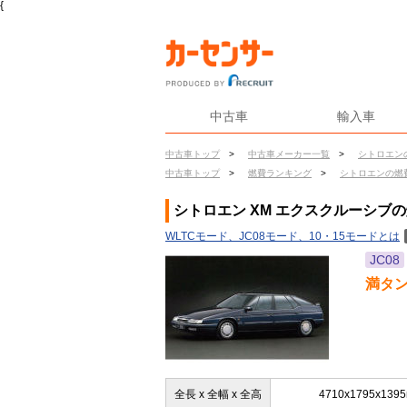
{
中古車
輸入車
中古車トップ
>
中古車メーカー一覧
>
シトロエン
中古車トップ
>
燃費ランキング
>
シトロエンの燃
シトロエン XM エクスクルーシブ
WLTCモード、JC08モード、10・15モードとは
JC08
満タ
全長 x 全幅 x 全高
4710x1795x139