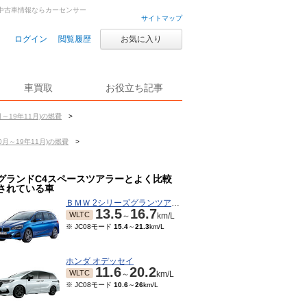
・中古車情報ならカーセンサー
サイトマップ
ログイン
閲覧履歴
お気に入り
車買取
お役立ち記事
～19年11月)の燃費
>
月～19年11月)の燃費
>
グランドC4スペースツアラーとよく比較
されている車
ＢＭＷ 2シリーズグランツアラー
13.5
16.7
WLTC
～
km/L
※ JC08モード
15.4
～
21.3
km/L
ホンダ オデッセイ
11.6
20.2
WLTC
～
km/L
※ JC08モード
10.6
～
26
km/L