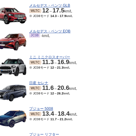
メルセデス・ベンツ GLB
12
17.5
WLTC
～
km/L
※ JC08モード
14.3
～
17.9
km/L
メルセデス・ベンツ EQB
JC08
-km/L
ミニ ミニクロスオーバー
11.3
16.9
WLTC
～
km/L
※ JC08モード
12
～
21.3
km/L
日産 セレナ
11.6
20.6
WLTC
～
km/L
※ JC08モード
12
～
26.2
km/L
プジョー 5008
13.4
18.4
WLTC
～
km/L
※ JC08モード
11.7
～
21.2
km/L
プジョー リフター