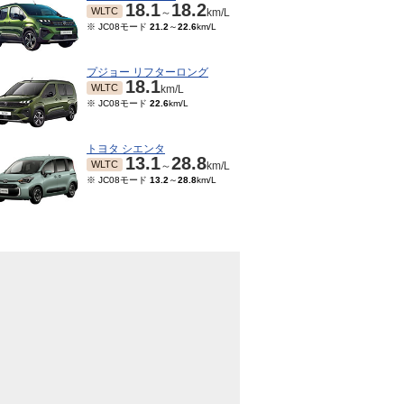
18.1
18.2
WLTC
～
km/L
※ JC08モード
21.2
～
22.6
km/L
プジョー リフターロング
18.1
WLTC
km/L
※ JC08モード
22.6
km/L
トヨタ シエンタ
13.1
28.8
WLTC
～
km/L
※ JC08モード
13.2
～
28.8
km/L