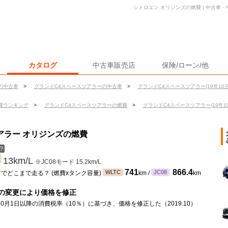
シトロエン オリジンズの燃費 | 中古車
カタログ
中古車販売店
保険/ローン/他
の中古車
>
グランドC4スペースツアラーの中古車
>
グランドC4スペースツアラー(19年10月
費ランキング
>
グランドC4スペースツアラーの燃費
>
グランドC4スペースツアラー(19年10
アラー オリジンズの燃費
？
13km/L
※JC08モード 15.2km/L
ン
741
866.4
WLTC
JC08
でどこまで走る？ (燃費xタンク容量)
km /
km
の変更により価格を修正
年10月1日以降の消費税率（10％）に基づき、価格を修正した（2019.10）