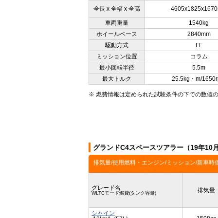
全長 x 全幅 x 全高
4605x1825x167
車両重量
1540kg
ホイールベース
2840mm
駆動方式
FF
ミッション位置
コラム
最小回転半径
5.5m
最大トルク
25.5kg・m/1650
※ 燃費情報は定められた試験条件の下での数値
グランドC4スペースツアラー（19年10
排気量/使用燃料・エンジン/ミッション/新車時
グレード名
排気量
WLTCモード燃費(タンク容量)
シャイン