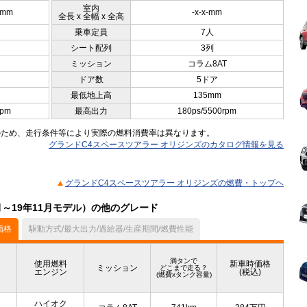
室内
0mm
-x-x-mm
全長 x 全幅 x 全高
乗車定員
7人
シート配列
3列
ミッション
コラム8AT
ドア数
5ドア
最低地上高
135mm
rpm
最高出力
180ps/5500rpm
のため、走行条件等により実際の燃料消費率は異なります。
グランドC4スペースツアラー オリジンズのカタログ情報を見る
グランドC4スペースツアラー オリジンズの燃費・トップヘ
月～19年11月モデル）の他のグレード
価格
駆動方式/最大出力/過給器/生産期間/燃費性能
満タンで
使用燃料
新車時価格
ミッション
どこまで走る？
エンジン
(税込)
(燃費xタンク容量)
ハイオク