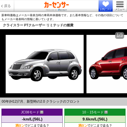
戻る
お気に入り
メニュー
新車時価格はメーカー発表当時の車両本体価格です。また基本情報など、その他の項目について
もメーカー発表時の情報に基いています。
クライスラー PTクルーザー リミテッドの燃費
1/3
00年(H12)7月、新型時の2.0 クラシックのフロント
JC08モード
10・15モード
-km/L(56L)
9.6km/L(56L)
満タン
でどこまで走る？
満タン
でどこまで走る？