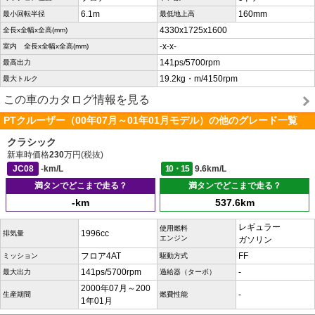
6.1m
160mm
最小回転半径
最低地上高
4330x1725x1600
全長x全幅x全高(mm)
-x-x-
室内 全長x全幅x全高(mm)
141ps/5700rpm
最高出力
19.2kg・m/4150rpm
最大トルク
この車のカタログ情報を見る
PTクルーザー（00年07月～01年01月モデル）の他のグレード一覧
クラシック
新車時価格
230
万円(税抜)
JC08
-km/L
10・15
9.6km/L
満タンでどこまで走る？
満タンでどこまで走る？
-km
537.6km
レギュラー
使用燃料
1996cc
排気量
エンジン
ガソリン
フロア4AT
FF
ミッション
駆動方式
141ps/5700rpm
-
最大出力
過給器（ターボ）
2000年07月～200
-
生産期間
燃費性能
1年01月