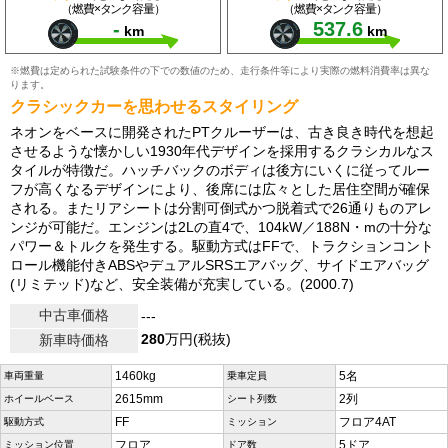
（燃費×タンク容量）
（燃費×タンク容量）
-
537.6
km
km
※燃費は定められた試験条件の下での数値のため、走行条件等により実際の燃料消費率は異な
ります。
クラシックカーを思わせるスタイリング
ネオンをベースに開発されたPTクルーザーは、古き良き時代を想起
させるような懐かしい1930年代デザインを採用するクラシカルなス
タイルが特徴だ。ハッチバックのボディは後方にいくに従ってルー
フが高くなるデザインにより、後席には広々とした居住空間が確保
される。またリアシートは分割可倒式かつ脱着式で26通りものアレ
ンジが可能だ。エンジンは2Lの直4で、104kW／188N・mの十分な
パワー＆トルクを発生する。駆動方式はFFで、トラクションコント
ロール機能付きABSやデュアルSRSエアバッグ、サイドエアバッグ
(リミテッド)など、安全装備が充実している。(2000.7)
中古車価格
---
280
万円(税抜)
新車時価格
1460kg
5名
車両重量
乗車定員
2615mm
2列
ホイールベース
シート列数
FF
フロア4AT
駆動方式
ミッション
フロア
5ドア
ミッション位置
ドア数