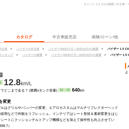
ダイハツ 1.5 CXの燃費 | 中
カタログ
中古車販売店
保険/ローン/他
中古車
>
パイザーの中古車
>
パイザー(98年07月～99年08月)の燃費
>
パイザー 1.5 C
ランキング
>
パイザーの燃費
>
パイザー(98年07月～99年08月)の燃費
>
パイザー 1.5
よ
？
12.8
5
km/L
ン
640
10・15
でどこまで走る？ (燃費xタンク容量)
km
を変更
デルはグリルやバンパーの変更、エアロカスタムはマルチリフレクターヘッド
の採用などで外観をリフレッシュ。インテリアはシート形状＆素材変更をはじ
アシートにクッションチルトアップ機構などを加えて操作性も向上させてい
98.7）