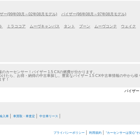
ザー(99年09月～02年08月モデル)
パイザー(96年08月～97年08月モデル)
ト
ミラココア
ムーヴキャンバス
タント
ブーン
ムーヴコンテ
ウェイク
カーセンサー！パイザー 1.5 CXの燃費が分かります。
けたら、お得・納得の中古車探し。豊富なパイザー 1.5 CX中古車情報の中から
ます！
パイザー 
輸入車
車買取・車査定
中古車リース
プライバシーポリシー
利用規約
“カーセンサーは安心”そ