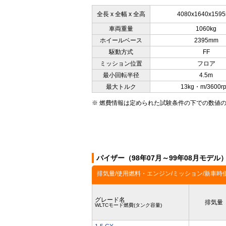
全長 x 全幅 x 全高
4080x1640x159
車両重量
1060kg
ホイールベース
2395mm
駆動方式
FF
ミッション位置
フロア
最小回転半径
4.5m
最大トルク
13kg・m/3600r
※ 燃費情報は定められた試験条件の下での数値
パイザー（98年07月～99年08月モデ
排気量/使用燃料・エンジン/ミッション/新車時
グレード名
排気量
WLTCモード燃費(タンク容量)