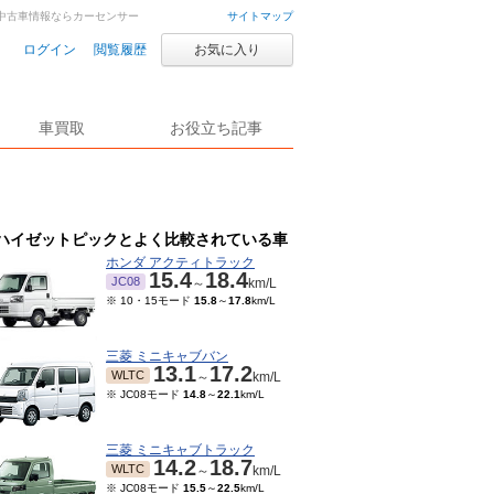
車・中古車情報ならカーセンサー
サイトマップ
ログイン
閲覧履歴
お気に入り
車買取
お役立ち記事
ハイゼットピックとよく比較されている車
ホンダ アクティトラック
15.4
18.4
JC08
～
km/L
※ 10・15モード
15.8
～
17.8
km/L
三菱 ミニキャブバン
13.1
17.2
WLTC
～
km/L
※ JC08モード
14.8
～
22.1
km/L
三菱 ミニキャブトラック
14.2
18.7
WLTC
～
km/L
※ JC08モード
15.5
～
22.5
km/L