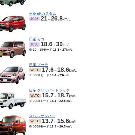
三菱 eKカスタム
21
26.8
JC08
～
km/L
日産 モコ
18.6
30
JC08
～
km/L
※ 10・15モード
16.8
～
27
km/L
日産 マーチ
17.6
18.6
WLTC
～
km/L
※ JC08モード
18.4
～
23
km/L
日産 クリッパートラック
15.7
18.7
WLTC
～
km/L
※ JC08モード
14.4
～
22.5
km/L
スバル サンバー
13.7
15.6
WLTC
～
km/L
※ JC08モード
13.4
～
20.5
km/L