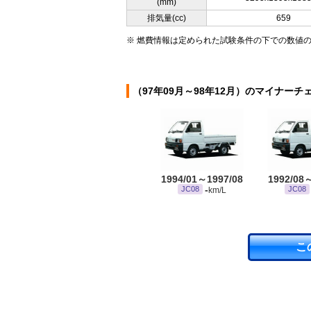
(mm)
排気量(cc)
659
※ 燃費情報は定められた試験条件の下での数値
（97年09月～98年12月）のマイナーチ
1994/01～1997/08
1992/08
-
JC08
JC08
km/L
こ