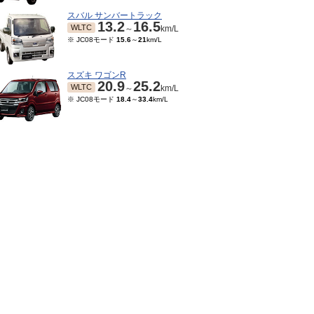
スバル サンバートラック
13.2
16.5
WLTC
～
km/L
※ JC08モード
15.6
～
21
km/L
スズキ ワゴンR
20.9
25.2
WLTC
～
km/L
※ JC08モード
18.4
～
33.4
km/L