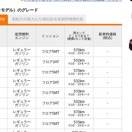
2月モデル）のグレード
価格
駆動方式/最大出力/過給器/生産期間/燃費性能
満タンで
使用燃料
新車時価格
ミッション
どこまで走る？
エンジン
(税込)
(燃費xタンク容量)
レギュラー
570km
フロア5MT
-
ガソリン
※10・15モード
レギュラー
532km
フロア3AT
-
ガソリン
※10・15モード
レギュラー
570km
フロア5MT
-
ガソリン
※10・15モード
レギュラー
532km
フロア3AT
-
ガソリン
※10・15モード
レギュラー
570km
フロア5MT
-
ガソリン
※10・15モード
レギュラー
532km
フロア3AT
-
ガソリン
※10・15モード
レギュラー
570km
フロア5MT
-
ガソリン
※10・15モード
レギュラー
570km
フロア5MT
-
ガソリン
※10・15モード