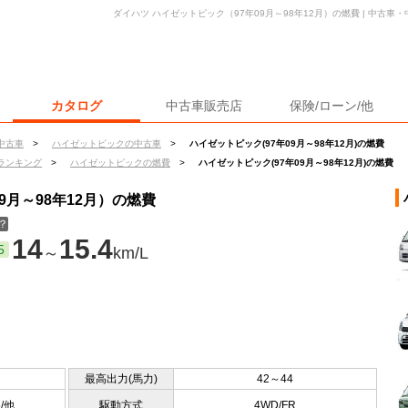
ダイハツ ハイゼットピック（97年09月～98年12月）の燃費 | 中古
カタログ
中古車販売店
保険/ローン/他
中古車
>
ハイゼットピックの中古車
>
ハイゼットピック(97年09月～98年12月)の燃費
ランキング
>
ハイゼットピックの燃費
>
ハイゼットピック(97年09月～98年12月)の燃費
9月～98年12月）の燃費
？
14
15.4
5
～
km/L
最高出力(馬力)
42～44
5/他
駆動方式
4WD/FR