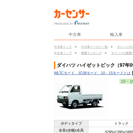
中古車
輸入車
中古車トップ
>
中古車メーカー一覧
>
ダイハツの
中古車トップ
>
燃費ランキング
>
ダイハツの燃費
ダイハツ ハイゼットピック（97年0
WLTCモード、JC08モード、10・15モードとは
10・1
ボディタイプ
トラック
全長x全幅x全高
3295x1395x188