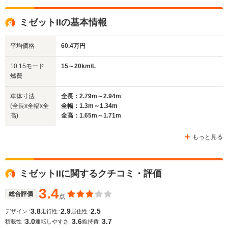
全高
全高
全高
ミゼットIIの基本情報
1.35m
1.66m～1.89m
1.38m
平均価格
60.4万円
全幅
全幅
全
10.15モード
15～20km/L
サイズ
1.4m
1.4m
1
燃費
全長
全長
(全長x全幅x全高)
3.3m
3.26m～3.3m
3
車体寸法
全長：2.79m～2.94m
(全長x全幅x全
全幅：1.3m～1.34m
高)
全高：1.65m～1.71m
ホイールベース
ホイールベース
ホイー
-m
-m
もっと見る
ミゼットIIに関するクチコミ・評価
WLTCモード
-
-
-
燃費
3.4
総合評価
点
3.8
2.9
2.5
デザイン :
走行性 :
居住性 :
3.0
3.6
3.7
積載性 :
運転しやすさ :
維持費 :