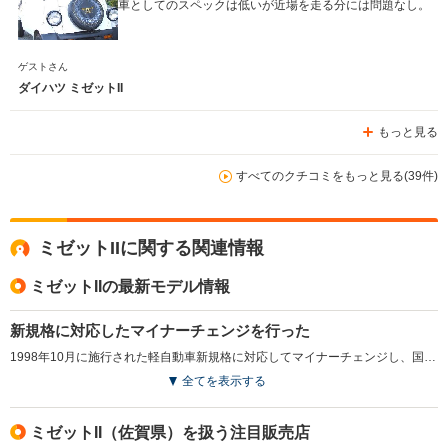
車としてのスペックは低いが近場を走る分には問題なし。
ゲストさん
ダイハツ ミゼットII
もっと見る
すべてのクチコミをもっと見る(39件)
ミゼットIIに関する関連情報
ミゼットIIの最新モデル情報
新規格に対応したマイナーチェンジを行った
1998年10月に施行された軽自動車新規格に対応してマイナーチェンジし、国内最小の回転半径を誇る国内最小ボディサイズながら、新国内衝突安全基準をクリアした。高性能なTOPAZエンジンを搭載し、クラストップレベルの低燃費を実現。安全性向上のため、衝撃吸収ボディや運転席SRSエアバッグ、3点式ELRシートベルトを採用。外観や内装もリフレッシュし、乗用車感覚を高めたシート表皮を採用した。（1999.9）
全てを表示する
ミゼットII（佐賀県）を扱う注目販売店