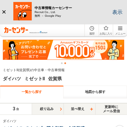
中古車情報カーセンサー
表示
Recruit Co., Ltd.
無料 － Google Play
履歴
お気に入り
メニュー
ミゼットII(佐賀県)の中古車・中古車情報
ダイハツ ミゼットII 佐賀県
一覧から探す
地図から探す
更新時に
3
絞り込み
並べ替え
台
メール受信
ダイハツ