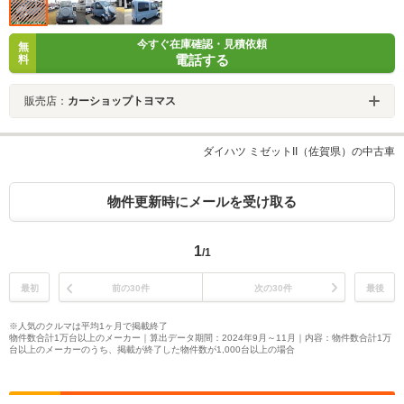
今すぐ在庫確認・見積依頼
無
電話する
料
販売店：
カーショップトヨマス
ダイハツ ミゼットII（佐賀県）の中古車
物件更新時にメールを受け取る
1
/1
最初
前の30件
次の30件
最後
※人気のクルマは平均1ヶ月で掲載終了
物件数合計1万台以上のメーカー｜算出データ期間：2024年9月～11月｜内容：物件数合計1万
台以上のメーカーのうち、掲載が終了した物件数が1,000台以上の場合