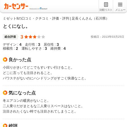
比較リスト
メニュー
ミゼットIIの口コミ・クチコミ・評価・評判 | 足長くんさん（石川県）
とくになし。
3
総合評価
投稿日：
2013
年
03
月
25
日
4
3
3
デザイン :
走行性 :
居住性 :
2
3
4
積載性 :
運転しやすさ :
維持費 :
良かった点
小回りがきいてどこでもすいすい行けること。
どこに言っても注目されること。
パワステがないのにハンドリングがすごく快適なこと。
気になった点
冬エアコンの暖房がないこと。
二人乗りだがまともな二人乗りスペースはないこと。
注目されたくない時でも注目されてしまうこと。
総評