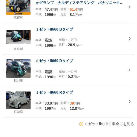
ォグランプ ナルディステアリング パナソニックオ
ーディオ ケンウッドスピーカー
本体：
47.4
総額：
61.4
万円
万円
年式：
1996
走行：
8.1
年
万km
京都府
ミゼットII660 Bタイプ
本体：
応談
総額：
---万円
走行：
20.9
年式：
1996
万km
年
東京都
ミゼットII660 Dタイプ
本体：
応談
総額：
---万円
走行：
5.3
年式：
1996
万km
年
秋田県
ミゼットII660 Rタイプ
本体：
33.0
総額：
39
万円
万円
年式：
1997
走行：
12.8
年
万km
宮城県
ミゼットIIの中古車全てを見る