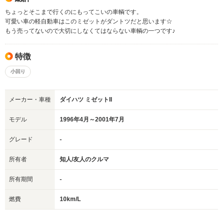
ちょっとそこまで行くのにもってこいの車輌です。
可愛い車の軽自動車はこのミゼットがダントツだと思います☆
もう売ってないので大切にしなくてはならない車輌の一つです♪
特徴
小回り
メーカー・車種
ダイハツ ミゼットII
モデル
1996年4月～2001年7月
グレード
-
所有者
知人/友人のクルマ
所有期間
-
燃費
10km/L