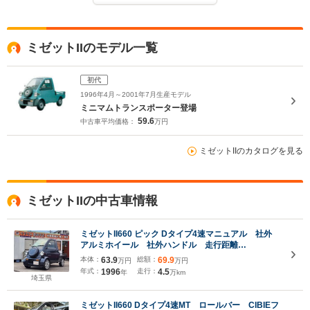
ミゼットIIのモデル一覧
初代
1996年4月～2001年7月生産モデル
ミニマムトランスポーター登場
59.6
中古車平均価格：
万円
ミゼットIIのカタログを見る
ミゼットIIの中古車情報
ミゼットII660 ピック Dタイプ4速マニュアル 社外
アルミホイール 社外ハンドル 走行距離
44100KM 社外 CD
本体：
63.9
総額：
69.9
万円
万円
年式：
1996
走行：
4.5
年
万km
埼玉県
ミゼットII660 Dタイプ4速MT ロールバー CIBIEフ