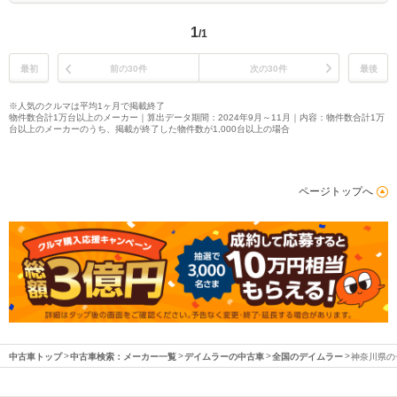
1
/1
最初
前の30件
次の30件
最後
※人気のクルマは平均1ヶ月で掲載終了
物件数合計1万台以上のメーカー｜算出データ期間：2024年9月～11月｜内容：物件数合計1万
台以上のメーカーのうち、掲載が終了した物件数が1,000台以上の場合
ページトップへ
中古車トップ
中古車検索：メーカー一覧
デイムラーの中古車
全国のデイムラー
神奈川県の