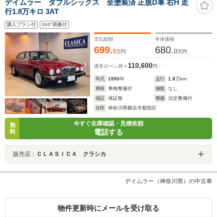
デイムラー ダブルシックス 全塗装済 正規D車 右H 走
行1.8万キロ 3AT
購入プラン付
360°画像付
支払総額
本体価格
699.
680.
5
0
万円
万円
110,600
通常ローン
月々
円
年式
1990
年
走行
1.8
万km
車検
車検整備付
修復
なし
保証
保証無
整備
法定整備付
住所
神奈川県横浜市都筑区
今すぐ在庫確認・見積依頼
無
電話する
料
販売店：
ＣＬＡＳＩＣＡ クラシカ
デイムラー（神奈川県）の中古車
物件更新時にメールを受け取る