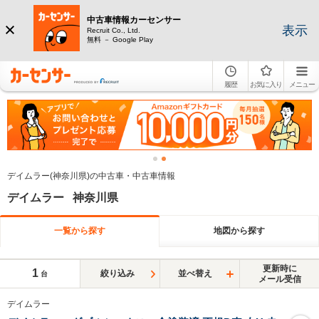
中古車情報カーセンサー
表示
Recruit Co., Ltd.
無料 － Google Play
履歴
お気に入り
メニュー
デイムラー(神奈川県)の中古車・中古車情報
デイムラー 神奈川県
一覧から探す
地図から探す
更新時に
1
絞り込み
並べ替え
台
メール受信
デイムラー